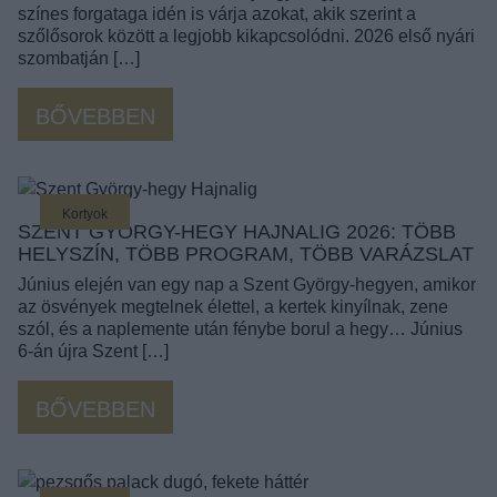
színes forgataga idén is várja azokat, akik szerint a
szőlősorok között a legjobb kikapcsolódni. 2026 első nyári
szombatján […]
BŐVEBBEN
Kortyok
SZENT GYÖRGY-HEGY HAJNALIG 2026: TÖBB
HELYSZÍN, TÖBB PROGRAM, TÖBB VARÁZSLAT
Június elején van egy nap a Szent György-hegyen, amikor
az ösvények megtelnek élettel, a kertek kinyílnak, zene
szól, és a naplemente után fénybe borul a hegy… Június
6-án újra Szent […]
BŐVEBBEN