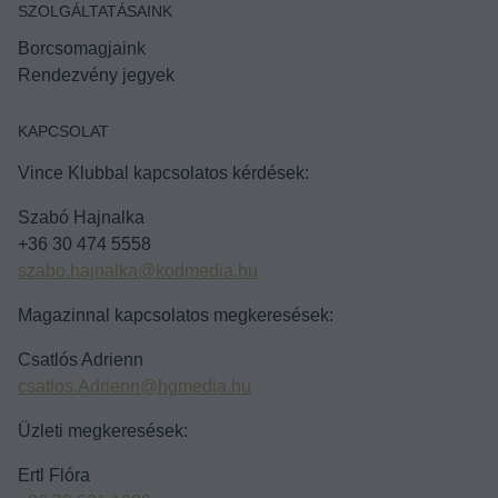
SZOLGÁLTATÁSAINK
Borcsomagjaink
Rendezvény jegyek
KAPCSOLAT
Vince Klubbal kapcsolatos kérdések:
Szabó Hajnalka
+36 30 474 5558
szabo.hajnalka@kodmedia.hu
Magazinnal kapcsolatos megkeresések:
Csatlós Adrienn
csatlos.Adrienn@hgmedia.hu
Üzleti megkeresések:
Ertl Flóra