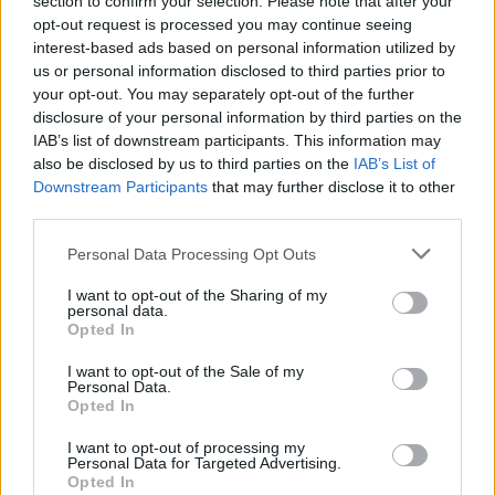
TASTE BALATON
section to confirm your selection. Please note that after your
opt-out request is processed you may continue seeing
FESZTIVÁLRÓL
interest-based ads based on personal information utilized by
us or personal information disclosed to third parties prior to
A Taste Balaton fesztivál nem csak a gasztronómia és a
your opt-out. You may separately opt-out of the further
kulturális programok széles tárházát vonultatja fel március
disclosure of your personal information by third parties on the
7. és 16. között, de a rendezvénysorozat kiemelt figyelmet
IAB’s list of downstream participants. This information may
fordít a régió boraira […]
also be disclosed by us to third parties on the
IAB’s List of
Downstream Participants
that may further disclose it to other
BŐVEBBEN
third parties.
Please note that this website/app uses one or more Google
Personal Data Processing Opt Outs
services and may gather and store information including but
HA TÉL, AKKOR BADACSONY: MUTATJUK,
not limited to your visit or usage behaviour. You may click to
I want to opt-out of the Sharing of my
Helyek
personal data.
MIÉRT!
grant or deny consent to Google and its third-party tags to
Opted In
use your data for below specified purposes in below Google
Aki 2024 telén nem látogat el legalább egyszer a
consent section.
Badacsony hegyére, az magára vessen! Decemberben
I want to opt-out of the Sale of my
Personal Data.
karácsonyi fényekkel, hangulattal és otthonos ízekkel vár
Opted In
mindenkit Badacsony, és a 7 fő helyszín, valamint […]
I want to opt-out of processing my
Personal Data for Targeted Advertising.
BŐVEBBEN
Opted In