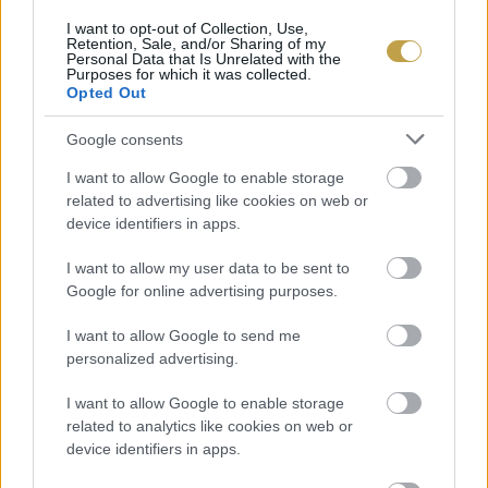
I want to opt-out of Collection, Use,
Retention, Sale, and/or Sharing of my
Personal Data that Is Unrelated with the
Purposes for which it was collected.
Kortyok
ÍME, A 2024-ES VINCE-DÍJASOK
Opted Out
2024-ben is átadásra kerültek a Vince-díjak, amivel a
Google consents
legjobb magyar borokat, illetve az ágazati szereplők
munkáját ismerik el. November 16-án sikerrel lezajlott a
I want to allow Google to enable storage
2024-es Vince Gála. Az est egyik fénypontja […]
related to advertising like cookies on web or
device identifiers in apps.
BŐVEBBEN
I want to allow my user data to be sent to
Google for online advertising purposes.
I want to allow Google to send me
Kortyok
MÉRFÖLDKŐ: ELÉRTE A 100-AT A VINCE GÁLÁN
personalized advertising.
KÓSTOLHATÓ BOROK SZÁMA
I want to allow Google to enable storage
Egyetlen belépővel megkóstolhatjuk a magyar borok
related to analytics like cookies on web or
legjavát. 2024. novemberi Vince Gála kiállítóinak sora
device identifiers in apps.
folyamatosan bővül! 2024. november 16-án újra a magyar
bort ünnepeljük a Szépművészeti Múzeum falai között! A