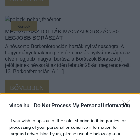
Kortyok
MEGVÁLASZTOTTÁK MAGYARORSZÁG 50
LEGJOBB BORÁSZÁT
A névsort a Borkonferencián hozták nyilvánosságra. A
hagyományoknak megfelelően hozták nyilvánosságra az
ötven legjobb magyar borász, a Borászok Borásza díj
jelöltjeinek névsorát az idén február 28-án megrendezett,
13. Borkonferencián. A […]
BŐVEBBEN
vince.hu -
Do Not Process My Personal Information
Kortyok
EZEKET A BOROS
If you wish to opt-out of the sale, sharing to third parties, or
processing of your personal or sensitive information for
PROGRAMOKAT AJÁNLJUK A
targeted advertising by us, please use the below opt-out