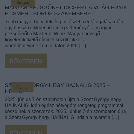
Kortyok
MAGYAR PEZSGŐKET DICSÉRT A VILÁG EGYIK
ELISMERT BOROS SZAKEMBERE
Több magyar borvidék és pincészet meglátogatása után
egy hosszú cikkben írta meg véleményét a magyar
pezsgőkről a Master of Wine. Magyar pezsgő:
figyelemfelkeltő címmel közölt cikket a
worldoffinewine.com oldalon 2026 […]
BŐVEBBEN
SZENT GYÖRGY-HEGY HAJNALIG 2025 –
Ínyenc
HELLO!
2025. június 7-én szombaton újra a Szent György-hegy
HAJNALIG. Idén egész hétvégére rengeteg programmal
készülnek a szervezők. 2025. június 7-én szombaton újra
a Szent György-hegy HAJNALIG indítja a nyarat a […]
BŐVEBBEN