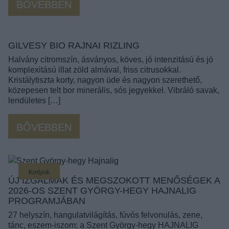
BŐVEBBEN
GILVESY BIO RAJNAI RIZLING
Halvány citromszín, ásványos, köves, jó intenzitású és jó
komplexitású illat zöld almával, friss citrusokkal.
Kristálytiszta korty, nagyon üde és nagyon szerethető,
közepesen telt bor minerális, sós jegyekkel. Vibráló savak,
lendületes […]
BŐVEBBEN
Kortyok
ÚJ IZGALMAK ÉS MEGSZOKOTT MENŐSÉGEK A
2026-OS SZENT GYÖRGY-HEGY HAJNALIG
PROGRAMJÁBAN
27 helyszín, hangulatvilágítás, fúvós felvonulás, zene,
tánc, eszem-iszom: a Szent György-hegy HAJNALIG