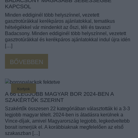
BADACSONY MAGASABB SEBESSÉGBE
KAPCSOL
Minden eddiginél több helyszínnel, vezetett
gasztrotúrákkal kerékpáros ajánlatokkal, tematikus
hétvégékkel vár mindenkit az őszi, téli és tavaszi
Badacsony. Minden eddiginél több helyszínnel, vezetett
gasztrotúrákkal és kerékpáros ajánlatokkal indul újra idén
[…]
BŐVEBBEN
Kortyok
A 66 LEGJOBB MAGYAR BOR 2024-BEN A
SZAKÉRTŐK SZERINT
Szakértők összesen 22 kategóriában választották ki a 3-3
legjobb magyar tételt. 2024-ben is átadásra kerülnek a
Vince-díjak, amivel Magyarország legjobb, legkedveltebb
borait ismerjük el. A korábbiaknak megfelelően az első
szakaszban […]