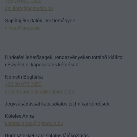
+36 70 601 1929
ertl.flora@hgmedia.hu
Sajtótájékoztatók, -közlemények
vince@vince.hu
Hirdetési lehetőségek, rendezvényeken történő kiállítói
részvétellel kapcsolatos kérdések:
Németh Boglárka
+36 30 975 2652
nemeth.boglarka@kodmedia.hu
Jegyvásárlással kapcsolatos technikai kérdések:
Köteles Anna
koteles.anna@hgmedia.hu
Bortesztekkel kapcsolatos tájékoztatás