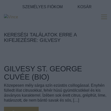
Tovább a navigációhoz
SZEMÉLYES FIÓKOM
KOSÁR
Tovább a tartalomhoz
Me
KERESÉSI TALÁLATOK ERRE A
KIFEJEZÉSRE: GILVESY
GILVESY ST. GEORGE
CUVÉE (BIO)
Közepesen mély sárga szín ezüstös csillogással. Enyhén
fülledt illat citrusokkal, fehér húsú gyümölcsökkel és kis
ásványos karakterrel. Ízében sok érett citrus, grépfrút, lime,
határozott, de nem bántó savak és sós, […]