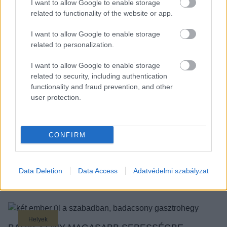
I want to allow Google to enable storage
2024-es Vince […]
related to functionality of the website or app.
BŐVEBBEN
I want to allow Google to enable storage
related to personalization.
I want to allow Google to enable storage
Kortyok
related to security, including authentication
VÁR MINKET AZ ŐSZI GASZTROHEGY –
functionality and fraud prevention, and other
ÖSSZEÁLLT A MENÜ!
user protection.
Minden eddiginél több programmal vár októberben a
Badacsony. Már ezer színben pompázik a badacsonyi
hegyoldal, és összeállt az őszi Gasztrohegy elképesztően
CONFIRM
színes erdei menüje. Lesz itt fácán, borókás
vaddisznópecsenye, vargányás arancini, […]
Data Deletion
Data Access
Adatvédelmi szabályzat
BŐVEBBEN
Helyek