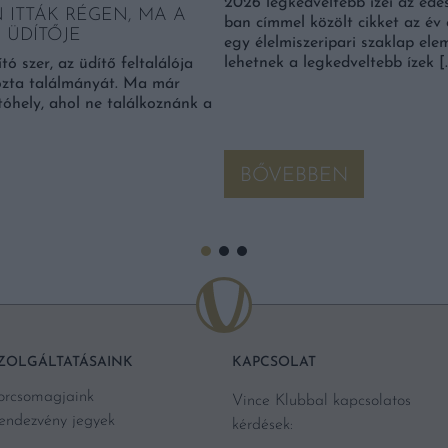
2026 legkedveltebb ízei az éde
 ITTÁK RÉGEN, MA A
ban címmel közölt cikket az év
 ÜDÍTŐJE
egy élelmiszeripari szaklap el
lehetnek a legkedveltebb ízek [
tó szer, az üdítő feltalálója
ozta találmányát. Ma már
tóhely, ahol ne találkoznánk a
BŐVEBBEN
ZOLGÁLTATÁSAINK
KAPCSOLAT
orcsomagjaink
Vince Klubbal kapcsolatos
endezvény jegyek
kérdések: