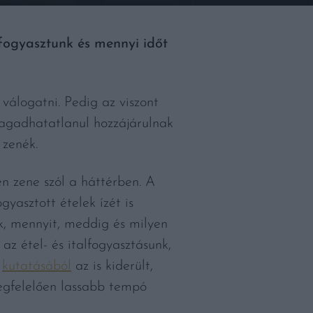
 fogyasztunk és mennyi időt
válogatni. Pedig az viszont
tagadhatatlanul hozzájárulnak
 zenék.
n zene szól a háttérben. A
yasztott ételek ízét is
ák, mennyit, meddig és milyen
z étel- és italfogyasztásunk,
m
kutatásából
az is kiderült,
egfelelően lassabb tempó