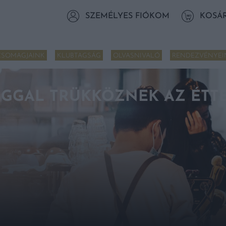
SZEMÉLYES FIÓKOM
KOSÁ
CSOMAGJAINK
KLUBTAGSÁG
OLVASNIVALÓ
RENDEZVÉNYEI
GGAL TRÜKKÖZNEK AZ ÉTT