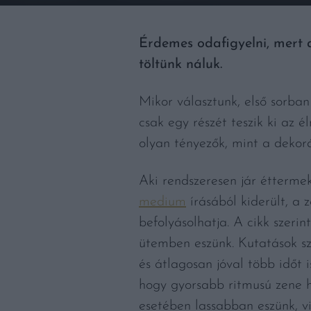
Érdemes odafigyelni, mert a
töltünk náluk.
Mikor választunk, első sorban
csak egy részét teszik ki az
olyan tényezők, mint a dekor
Aki rendszeresen jár étterme
medium
írásából kiderült, a 
befolyásolhatja. A cikk szeri
ütemben eszünk. Kutatások sze
és átlagosan jóval több időt 
hogy gyorsabb ritmusú zene 
esetében lassabban eszünk, vi