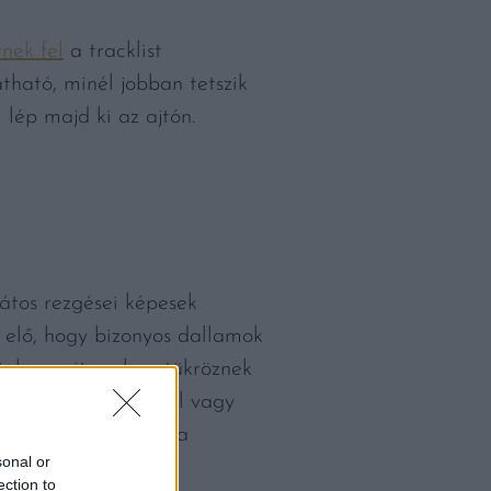
rnek fel
a tracklist
tható, minél jobban tetszik
lép majd ki az ajtón.
átos rezgései képesek
 elő, hogy bizonyos dallamok
zt, hogy ritmusban tükröznek
 zene melletti evéssel vagy
tt lehetséges, hogy a
sonal or
ection to