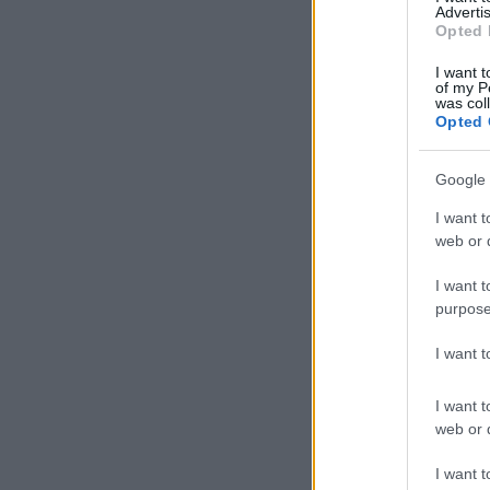
Advertis
Opted 
I want t
of my P
was col
Opted 
Google 
I want t
web or d
I want t
purpose
I want 
I want t
web or d
I want t