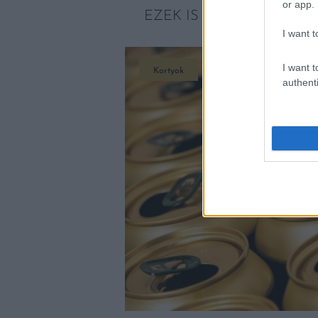
or app.
EZEK IS ÉRDEKELHETNE
I want t
I want t
Kortyok
authenti
 NE VEGYÜK MEG!