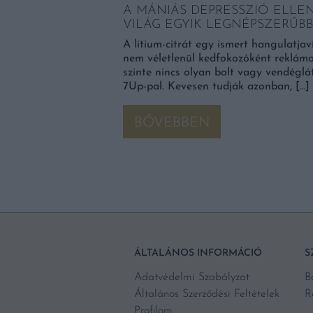
konyhában. A rossz
A MÁNIÁS DEPRESSZIÓ ELLEN
 olívaolaj alapvetően
VILÁG EGYIK LEGNÉPSZERŰBB
és feldolgozható, Nem
A lítium-citrát egy ismert hangulatjaví
nem véletlenül kedfokozóként reklám
szinte nincs olyan bolt vagy vendéglá
7Up-pal. Kevesen tudják azonban, […]
BŐVEBBEN
ÁLTALÁNOS INFORMÁCIÓ
S
Adatvédelmi Szabályzat
B
Általános Szerződési Feltételek
R
Profilom