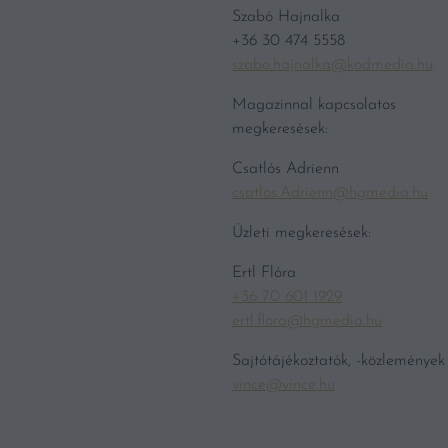
Szabó Hajnalka
+36 30 474 5558
szabo.hajnalka@kodmedia.hu
Magazinnal kapcsolatos
megkeresések:
Csatlós Adrienn
csatlos.Adrienn@hgmedia.hu
Üzleti megkeresések:
Ertl Flóra
+36 70 601 1929
ertl.flora@hgmedia.hu
Sajtótájékoztatók, -közlemények
vince@vince.hu