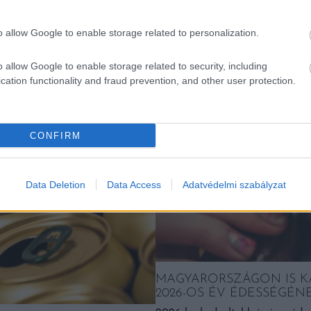
K
o allow Google to enable storage related to personalization.
o allow Google to enable storage related to security, including
Falatok
cation functionality and fraud prevention, and other user protection.
CONFIRM
Data Deletion
Data Access
Adatvédelmi szabályzat
MAGYARORSZÁGON IS KA
2026-OS ÉV ÉDESSÉGÉNE