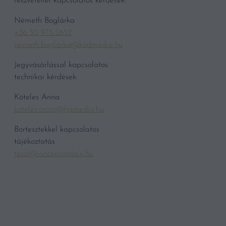
részvétellel kapcsolatos kérdések:
Németh Boglárka
+36 30 975 2652
nemeth.boglarka@kodmedia.hu
Jegyvásárlással kapcsolatos
technikai kérdések:
Köteles Anna
koteles.anna@hgmedia.hu
Bortesztekkel kapcsolatos
tájékoztatás
teszt@vincemagazin.hu