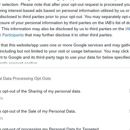
r selection. Please note that after your opt-out request is processed y
ord erre specializálódott Crossmodal Laboratory részl
eing interest-based ads based on personal information utilized by us or
disclosed to third parties prior to your opt-out. You may separately opt-
sztvevőket arra kérték, zene mellett rágcsáljanak cu
losure of your personal information by third parties on the IAB’s list of
ák megnövelték a keserű ízek érzékelését, míg a maga
. This information may also be disclosed by us to third parties on the
IA
Participants
that may further disclose it to other third parties.
. A túl hangos zene az egészségtelen ételek fogyaszt
yásolja, amennyit hajlandóak vagyunk várni egy ételre
 that this website/app uses one or more Google services and may gath
including but not limited to your visit or usage behaviour. You may click 
 to Google and its third-party tags to use your data for below specifi
átszási listának így egyrészt összhangban kell lenni
ogle consent section.
nak. Másrészt viszont a zeneszámoknak követniük ke
gjobb hangulatban távozzanak, érdemes a fogyasztás 
l Data Processing Opt Outs
zani.
o opt-out of the Sharing of my personal data.
In
lash
o opt-out of the Sale of my Personal Data.
In
to opt-out of processing my Personal Data for Targeted