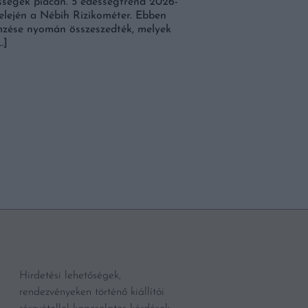
sségek piacán. 5 édességtrend 2026-
uborka egy hálás zöldsé
 elején a Nébih Rizikométer. Ebben
felhasználható és gyakor
emzése nyomán összeszedték, melyek
alkalmassá tehető, hiszen
…]
BŐVEBBEN
Hirdetési lehetőségek,
rendezvényeken történő kiállítói