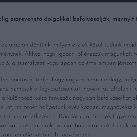
lig észrevehető dolgokkal befolyásolják, mennyit
 az alapján döntünk, milyen ételek közül tudunk majd 
 élménynek. Ahhoz, hogy igazán jól érezzük magunkat, 
áció, a személyzet vagy éppen az étteremben játszott
kbe, pontosan tudja, hogy nagyon nem mindegy, milye
zene nemcsak a fogyasztásunkat, hanem az általunk fog
nt a különböző külső tényezők nagyban befolyásolhatj
rint, ha zenét hallgatunk evés közben, megnövekszik a
is töltünk az étkezéssel. Ráadásul, a Bishop’s Egyete
hatására az emberek gyorsabban is rágnak. Ennek m
szont emellé több italt fogyasztunk.