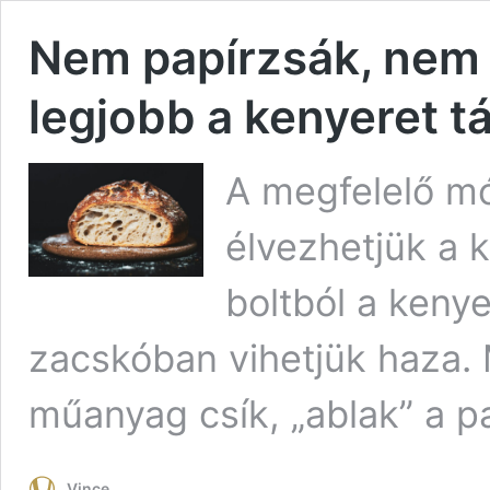
Nem papírzsák, nem
legjobb a kenyeret tá
A megfelelő mó
élvezhetjük a 
boltból a keny
zacskóban vihetjük haza.
műanyag csík, „ablak” a 
Vince