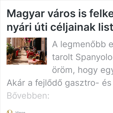
Magyar város is fel
nyári úti céljainak lis
A legmenőbb eur
tarolt Spanyol
öröm, hogy egy
Akár a fejlődő gasztro- és
Magyar
Bővebben:
város
is
felkerült
Vince
2026