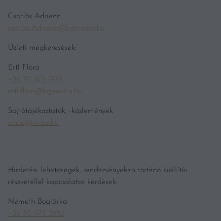
Csatlós Adrienn
csatlos.Adrienn@hgmedia.hu
Üzleti megkeresések:
Ertl Flóra
+36 70 601 1929
ertl.flora@hgmedia.hu
Sajtótájékoztatók, -közlemények
vince@vince.hu
Hirdetési lehetőségek, rendezvényeken történő kiállítói
részvétellel kapcsolatos kérdések:
Németh Boglárka
+36 30 975 2652