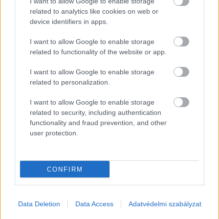
I want to allow Google to enable storage
kiszakadnának a rohanó hétköznapokból, erősen
related to analytics like cookies on web or
ajánlott. Hozzájuk hasonlóan új alapítású és
device identifiers in apps.
modern elképzelés hozta létre a Hic et Nunc
I want to allow Google to enable storage
Pincészetet is, ahol a középpontban nem a
related to functionality of the website or app.
barbera, hanem egy „kistestvére”, a grignolino áll.
I want to allow Google to enable storage
related to personalization.
I want to allow Google to enable storage
related to security, including authentication
functionality and fraud prevention, and other
A belőle készített bor pont
user protection.
olyan, amilyen a szó
CONFIRM
hangzása, és valószínűleg
még a legbigottabb
Data Deletion
Data Access
Adatvédelmi szabályzat