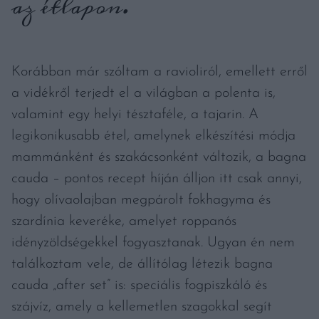
az étlapon.
Korábban már szóltam a ravioliról, emellett erről
a vidékről terjedt el a világban a polenta is,
valamint egy helyi tésztaféle, a tajarin. A
legikonikusabb étel, amelynek elkészítési módja
mammánként és szakácsonként változik, a bagna
cauda – pontos recept híján álljon itt csak annyi,
hogy olívaolajban megpárolt fokhagyma és
szardínia keveréke, amelyet roppanós
idényzöldségekkel fogyasztanak. Ugyan én nem
találkoztam vele, de állítólag létezik bagna
cauda „after set” is: speciális fogpiszkáló és
szájvíz, amely a kellemetlen szagokkal segít