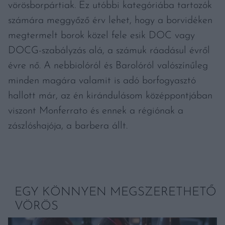
vörösborpártiak. Ez utóbbi kategóriába tartozók
számára meggyőző érv lehet, hogy a borvidéken
megtermelt borok közel fele esik DOC vagy
DOCG-szabályzás alá, a számuk ráadásul évről
évre nő. A nebbiolóról és Barolóról valószínűleg
minden magára valamit is adó borfogyasztó
hallott már, az én kirándulásom középpontjában
viszont Monferrato és ennek a régiónak a
zászlóshajója, a barbera állt.
EGY KÖNNYEN MEGSZERETHETŐ
VÖRÖS