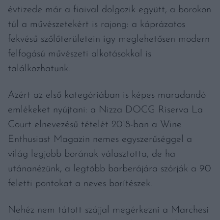
évtizede már a fiaival dolgozik együtt, a borokon
túl a művészetekért is rajong: a káprázatos
fekvésű szőlőterületein így meglehetősen modern
felfogású művészeti alkotásokkal is
találkozhatunk.
Azért az első kategóriában is képes maradandó
emlékeket nyújtani: a Nizza DOCG Riserva La
Court elnevezésű tételét 2018-ban a Wine
Enthusiast Magazin nemes egyszerűséggel a
világ legjobb borának választotta, de ha
utánanézünk, a legtöbb barberájára szórják a 90
feletti pontokat a neves borítészek.
Nehéz nem tátott szájjal megérkezni a Marchesi