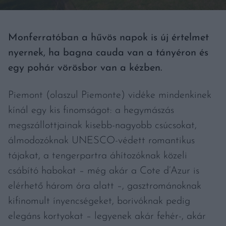
Monferratóban a hűvös napok is új értelmet
nyernek, ha bagna cauda van a tányéron és
egy pohár vörösbor van a kézben.
Piemont (olaszul Piemonte) vidéke mindenkinek
kínál egy kis finomságot: a hegymászás
megszállottjainak kisebb-nagyobb csúcsokat,
álmodozóknak UNESCO-védett romantikus
tájakat, a tengerpartra áhítozóknak közeli
csábító habokat – még akár a Cote d’Azur is
elérhető három óra alatt –, gasztrománoknak
kifinomult ínyencségeket, borivóknak pedig
elegáns kortyokat – legyenek akár fehér-, akár