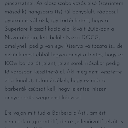
pincészetnél. Az olasz szabályozás első (szerintem
második) hangzásra (is) túl bonyolult, ráadásul
gyorsan is változik, így történhetett, hogy a
Superiore klasszifikáció alól kivált 2016-ban a
Nizza alrégió, lett belőle Nizza DOCG,
amelynek pedig van egy Riserva változata is… de
nekünk most ebből legyen annyi a fontos, hogy ez
100% barberát jelent, jelen sorok írásakor pedig
18 városban készíthető el. Aki még nem vesztette
el a fonalat, talán érzékeli, hogy ez már a
barberák csúcsát kell, hogy jelentse, hiszen
annyira szűk szegmenst képvisel.
De vajon mit tud a Barbera d’Asti, amiért
nemcsak a „garantált”, de az „ellenőrzött” jelzőt is