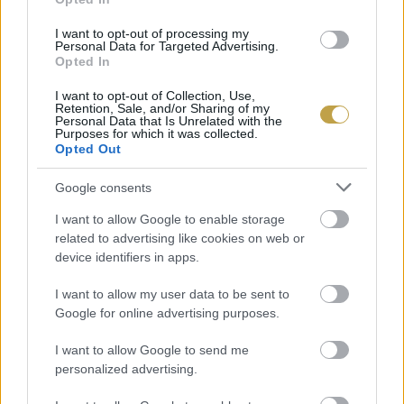
I want to opt-out of processing my
Personal Data for Targeted Advertising.
Opted In
I want to opt-out of Collection, Use,
Retention, Sale, and/or Sharing of my
Csúnya, szagos, de finom! A bagna cauda, azaz szardellás
Personal Data that Is Unrelated with the
Purposes for which it was collected.
foghagymakrém
Opted Out
Fotó: Kalmár Borbála / Vince Magazin
Google consents
I want to allow Google to enable storage
A legfiatalabb Prediomagno Borászat 360 fokos
related to advertising like cookies on web or
panorámával és csodálatos rózsaaromájú Ruché
device identifiers in apps.
DOCG borral csábítja a betérő vendégeket – a
I want to allow my user data to be sent to
barberák mellett, természetesen. Ők – nagyjából
Google for online advertising purposes.
egyedüliként a környéken – olívafákkal, s így
I want to allow Google to send me
olívaolajjal is foglalkoznak; megszállni náluk is
personalized advertising.
lehet, mindazoknak pedig, akik szívesen