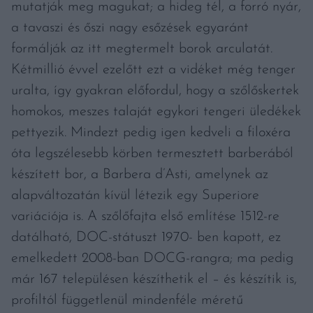
mutatják meg magukat; a hideg tél, a forró nyár,
a tavaszi és őszi nagy esőzések egyaránt
formálják az itt megtermelt borok arculatát.
Kétmillió évvel ezelőtt ezt a vidéket még tenger
uralta, így gyakran előfordul, hogy a szőlőskertek
homokos, meszes talaját egykori tengeri üledékek
pettyezik. Mindezt pedig igen kedveli a filoxéra
óta legszélesebb körben termesztett barberából
készített bor, a Barbera d’Asti, amelynek az
alapváltozatán kívül létezik egy Superiore
variációja is. A szőlőfajta első említése 1512-re
datálható, DOC-státuszt 1970- ben kapott, ez
emelkedett 2008-ban DOCG-rangra; ma pedig
már 167 településen készíthetik el – és készítik is,
profiltól függetlenül mindenféle méretű