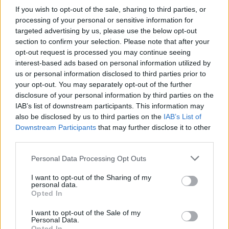
település közti rivalizálás. Jelenleg 18 termelővel
If you wish to opt-out of the sale, sharing to third parties, or
dolgoznak együtt, a behozott szőlőt szigorú
processing of your personal or sensitive information for
targeted advertising by us, please use the below opt-out
analízisnek vetik alá, és egy szövetkezettől nem
section to confirm your selection. Please note that after your
természetes módon magas minőségű borokat
opt-out request is processed you may continue seeing
interest-based ads based on personal information utilized by
állítanak elő.
us or personal information disclosed to third parties prior to
your opt-out. You may separately opt-out of the further
disclosure of your personal information by third parties on the
IAB’s list of downstream participants. This information may
also be disclosed by us to third parties on the
IAB’s List of
Downstream Participants
that may further disclose it to other
PIEMONT A BARBERÁN TÚL
third parties.
Please note that this website/app uses one or more Google
Personal Data Processing Opt Outs
services and may gather and store information including but
not limited to your visit or usage behaviour. You may click to
I want to opt-out of the Sharing of my
personal data.
grant or deny consent to Google and its third-party tags to
Opted In
use your data for below specified purposes in below Google
consent section.
I want to opt-out of the Sale of my
Personal Data.
Opted In