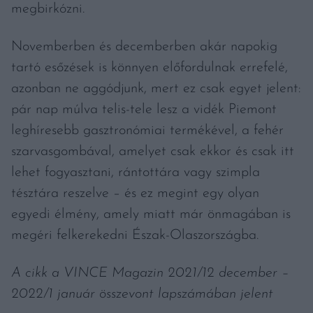
megbirkózni.
Novemberben és decemberben akár napokig
tartó esőzések is könnyen előfordulnak errefelé,
azonban ne aggódjunk, mert ez csak egyet jelent:
pár nap múlva telis-tele lesz a vidék Piemont
leghíresebb gasztronómiai termékével, a fehér
szarvasgombával, amelyet csak ekkor és csak itt
lehet fogyasztani, rántottára vagy szimpla
tésztára reszelve – és ez megint egy olyan
egyedi élmény, amely miatt már önmagában is
megéri felkerekedni Észak-Olaszországba.
A cikk a VINCE Magazin 2021/12 december –
2022/1 január összevont lapszámában jelent