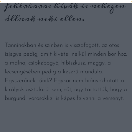
fehérboros hívők is nehezen
állnak neki ellen.
Tanninokban és színben is visszafogott, az ötös
ízjegye pedig, amit kivétel nélkül minden bor hoz:
a málna, csipkebogyó, hibiszkusz, meggy, a
lecsengésében pedig a keserű mandula.
Egyszerűnek tűnik? Egykor nem hiányozhatott a
királyok asztaláról sem, sőt, úgy tartották, hogy a
burgundi vörösökkel is képes felvenni a versenyt.