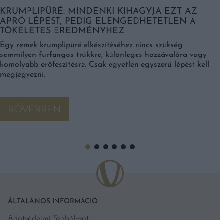
KRUMPLIPÜRÉ: MINDENKI KIHAGYJA EZT AZ
APRÓ LÉPÉST, PEDIG ELENGEDHETETLEN A
TÖKÉLETES EREDMÉNYHEZ
Egy remek krumplipüré elkészítéséhez nincs szükség
semmilyen furfangos trükkre, különleges hozzávalóra vagy
komolyabb erőfeszítésre. Csak egyetlen egyszerű lépést kell
megjegyezni.
BŐVEBBEN
ÁLTALÁNOS INFORMÁCIÓ
Adatvédelmi Szabályzat