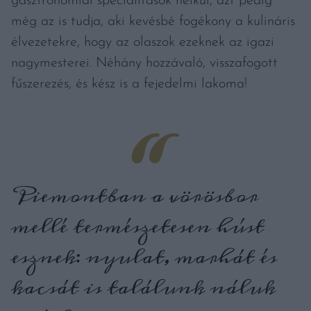
gasztronómiai specialitások nélkül, azt pedig
még az is tudja, aki kevésbé fogékony a kulináris
élvezetekre, hogy az olaszok ezeknek az igazi
nagymesterei. Néhány hozzávaló, visszafogott
fűszerezés, és kész is a fejedelmi lakoma!
Piemontban a vörösbor
mellé természetesen húst
esznek: nyulat, marhát és
kacsát is találunk náluk