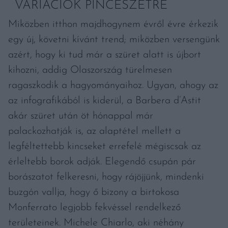
VARIÁCIÓK PINCÉSZETRE
Miközben itthon majdhogynem évről évre érkezik
egy új, követni kívánt trend; miközben versengünk
azért, hogy ki tud már a szüret alatt is újbort
kihozni, addig Olaszország türelmesen
ragaszkodik a hagyományaihoz. Ugyan, ahogy az
az infografikából is kiderül, a Barbera d’Astit
akár szüret után öt hónappal már
palackozhatják is, az alaptétel mellett a
legféltettebb kincseket errefelé mégiscsak az
érleltebb borok adják. Elegendő csupán pár
borászatot felkeresni, hogy rájöjjünk, mindenki
buzgón vallja, hogy ő bizony a birtokosa
Monferrato legjobb fekvéssel rendelkező
területeinek. Michele Chiarlo, aki néhány