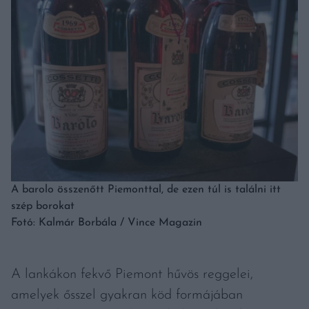
A barolo összenőtt Piemonttal, de ezen túl is találni itt
szép borokat
Fotó: Kalmár Borbála / Vince Magazin
A lankákon fekvő Piemont hűvös reggelei,
amelyek ősszel gyakran köd formájában