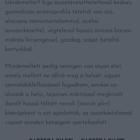
kiérdemelte?! Egy összetéveszthetetlenül kedves,
gyümölcsös aromaprofilú tételről van szó,
alacsony tannintartalommal, acélos
savszerkezettel, végtelenül hosszú ánizsos-borsos-
málnás lecsengéssel, gazdag, szájat betöltő
kortyokkal.
Mindemellett pedig nemigen van olyan étel,
amely mellett ne állná meg a helyét: ugyan
szemöldökfelhúzással fogadtam, amikor az
olaszok a helyi, tejszínes mártással megkínált
darált hússal töltött ravioli (ravioli plin)
kísérőjeként is ezt ajánlották; az összekóstolásnál
viszont minden kétségem szertefoszlott.