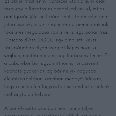
És akkor most ennyi vörösbor után álljunk csak
meg egy pillanatra és gondolkodjunk el, mi az,
ami igazán jólesne lezárásként… talán soha nem
jutna eszünkbe, de szerencsére a piemontiaknak
tökéletes megoldása van erre is: egy pohár friss
Moscato d’Asti DOCG egy amaretti keksz
társaságában olyan ízorgiát képes hozni a
szájban, mintha minden nap karácsony lenne. Ez
a buborékos bor ugyan itthon is rendszerint
kapható gyakorlatilag bármelyik nagyobb
élelmiszerboltban, azonban meggyőződésem,
hogy a helytelen fogyasztási sorrend űzte nálunk
méltánytalan helyére.
A bor élvezete azonban nem lenne teljes