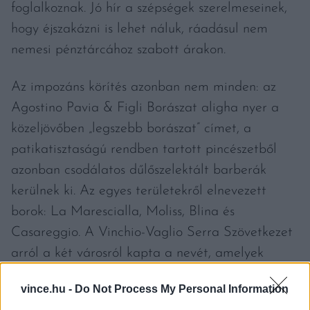
foglalkoznak. Jó hír a szépségek szerelmeseinek,
hogy éjszakázni is lehet náluk, ráadásul nem
nemesi pénztárcához szabott árakon.
Az impozáns körítés azonban nem minden: az
Agostino Pavia & Figli Borászat aligha nyer a
közeljövőben „legszebb borászat” címet, a
patikatisztaságú rendben tartott pincészetből
azonban csodálatos dűlőszelektált barberák
kerülnek ki. Az egyes területekről elnevezett
borok: La Marescialla, Moliss, Blina és
Casareggio. A Vinchio-Vaglio Serra Szövetkezet
arról a két városról kapta a nevét, amelyek
között félúton fekszik, és ha hinni lehet a
vince.hu -
Do Not Process My Personal Information
legendának, létrejöttével megszűnt a két