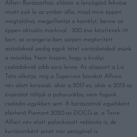
Alfieri Borászathoz: először a lenyűgöző fekvése
miatt esik le az ember álla, majd mire éppen
megtalálná, megpillantja a kastélyt, benne az
éppen aktuális márkival… 300 éve készítenek itt
bort, az orangerie-ben szépen megterített
asztaloknál pedig egyik tétel varázslatából esünk
a másikba. Nem hiszem, hogy a királyi
családoknak jobb sora lenne. Az alapsort a La
Tota alkotja, míg a Superiore borokat Alfiore
név alatt keressük: akár a 2017-es, akár a 2013-as
évjáratot töltjük a poharunkba, nem fogunk
csalódni egyikben sem. A borászatnál egyébként
elérhető Piemont 2020-as DOCG-je, a Terre
Alfieri név alatt palackozott nebbiolo is, de
kuriózumként pinot noir pezsgővel is