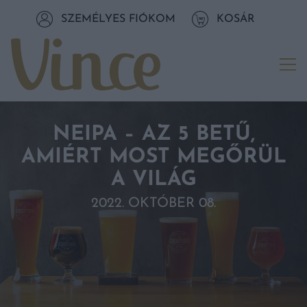
Tovább a navigációhoz
SZEMÉLYES FIÓKOM
KOSÁR
Tovább a tartalomhoz
Me
NEIPA – AZ 5 BETŰ,
AMIÉRT MOST MEGŐRÜL
A VILÁG
2022. OKTÓBER 08.