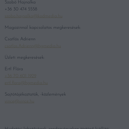
Szabó Hajnalka
+36 30 474 5558
szabo.hajnalka@kodmedia.hu
Magazinnal kapcsolatos megkeresések:
Csatlós Adrienn
csatlos.Adrienn@hgmedia.hu
Üzleti megkeresések:
Ertl Flóra
+36 70 601 1929
ertl.flora@hgmedia.hu
Sajtótájékoztatók, -közlemények
vince@vince.hu
Hirdetési lehetőségek, rendezvényeken történő kiállítói