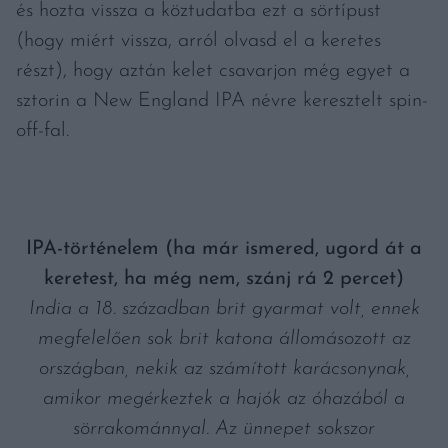
és hozta vissza a köztudatba ezt a sörtípust
(hogy miért vissza, arról olvasd el a keretes
részt), hogy aztán kelet csavarjon még egyet a
sztorin a New England IPA névre keresztelt spin-
off-fal.
IPA-történelem (ha már ismered, ugord át a
keretest, ha még nem, szánj rá 2 percet)
India a 18. században brit gyarmat volt, ennek
megfelelően sok brit katona állomásozott az
országban, nekik az számított karácsonynak,
amikor megérkeztek a hajók az óhazából a
sörrakománnyal. Az ünnepet sokszor