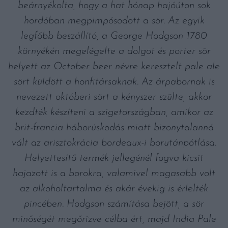
beárnyékolta, hogy a hat hónap hajóúton sok
hordóban megpimpósodott a sör. Az egyik
legfőbb beszállító, a George Hodgson 1780
környékén megelégelte a dolgot és porter sör
helyett az October beer névre keresztelt pale ale
sört küldött a honfitársaknak. Az árpabornak is
nevezett októberi sört a kényszer szülte, akkor
kezdték készíteni a szigetországban, amikor az
brit-francia háborúskodás miatt bizonytalanná
vált az arisztokrácia bordeaux-i borutánpótlása.
Helyettesítő termék jellegénél fogva kicsit
hajazott is a borokra, valamivel magasabb volt
az alkoholtartalma és akár évekig is érlelték
pincében. Hodgson számítása bejött, a sör
minőségét megőrizve célba ért, majd India Pale