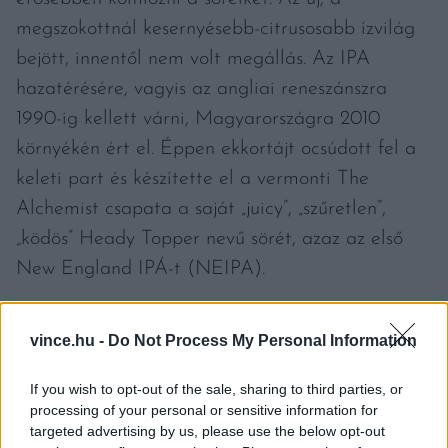
megszokottnál kesernyésebb-citrusosabb ízvilág
bejött, innentől nem volt megállás. Az IPA
hazatérésére, vagyis az angliai reneszánszra
1990-ig kellett várni, Magyarországra 2010
környékén ért el. Éppen ekkortájt ocsúdott fel a
keleti part és készítette el a vermonti The
Alchemist csapata a saját „juicy”, „szűretlen”,
„ködös” Heady Topper nevű sörét, azaz az első
New England IPÁ-t (NEIPA).
vince.hu -
Do Not Process My Personal Information
If you wish to opt-out of the sale, sharing to third parties, or
NEIPA VS. IPA
processing of your personal or sensitive information for
targeted advertising by us, please use the below opt-out
Megjelenés:
A NEIPA szűretlen, ennél fogva