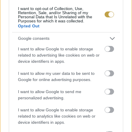
ráerősítő élesztők okán a maláta és az ő
I want to opt-out of Collection, Use,
édessége sokkal visszafogottabban van csak jelen.
Retention, Sale, and/or Sharing of my
Personal Data that Is Unrelated with the
Purposes for which it was collected.
Opted Out
Érzet a szájban:
Mindkét típus tud selymes és
lágy lenni, miközben nagyon frissítőek is.
Google consents
Alkoholtartalomban sincs közöttünk jelentős
I want to allow Google to enable storage
különbség.
related to advertising like cookies on web or
device identifiers in apps.
I want to allow my user data to be sent to
Google for online advertising purposes.
I want to allow Google to send me
personalized advertising.
I want to allow Google to enable storage
related to analytics like cookies on web or
device identifiers in apps.