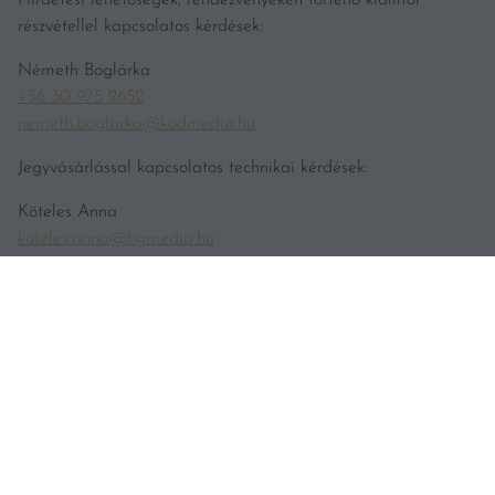
részvétellel kapcsolatos kérdések:
Németh Boglárka
+36 30 975 2652
nemeth.boglarka@kodmedia.hu
Jegyvásárlással kapcsolatos technikai kérdések:
Köteles Anna
koteles.anna@hgmedia.hu
Bortesztekkel kapcsolatos tájékoztatás
teszt@vincemagazin.hu