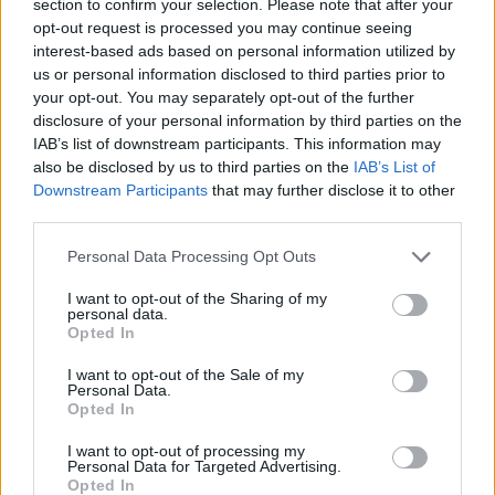
section to confirm your selection. Please note that after your
nem áttetsző, opálos, teteje szinte már krémes
opt-out request is processed you may continue seeing
interest-based ads based on personal information utilized by
sűrűségű és színe is sötétebb, aranyba, narancsba
us or personal information disclosed to third parties prior to
hajló.
your opt-out. You may separately opt-out of the further
disclosure of your personal information by third parties on the
IAB’s list of downstream participants. This information may
Aroma:
A NEIPA általában telt, gyümölcsös
also be disclosed by us to third parties on the
IAB’s List of
illatokkal rendelkezik, aki beleszagol, belekóstol,
Downstream Participants
that may further disclose it to other
leggyakrabban a trópusokon érezheti magát.
third parties.
Hiányzik viszont belőle a „sima” IPÁ-k erőteljes
Please note that this website/app uses one or more Google
Personal Data Processing Opt Outs
services and may gather and store information including but
kesernyéssége, mert bár extrém sok komlót
not limited to your visit or usage behaviour. You may click to
I want to opt-out of the Sharing of my
használnak, nagy részét csak a főzés végén
personal data.
grant or deny consent to Google and its third-party tags to
Opted In
use your data for below specified purposes in below Google
mintegy fűszerként (ez az úgynevezett
consent section.
I want to opt-out of the Sale of my
hidegkomlózás).
Personal Data.
Opted In
Malátás karakter:
Az előző pontban említett
I want to opt-out of processing my
Personal Data for Targeted Advertising.
intenzív komlóhasználat, valamint az erre
Opted In