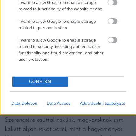
I want to allow Google to enable storage
Fotó: Brad / Unsplash
related to functionality of the website or app.
I want to allow Google to enable storage
related to personalization.
A siker nem jött azonnal. A mértékadónak
számító amerikai DRAFT szaklap újságírói 2015-
I want to allow Google to enable storage
related to security, including authentication
ben még elég tanácstalanul ültek a hozzájuk
functionality and fraud prevention, and other
beküldött egyik NEIPA tesztelésénél. Egyrészről
user protection.
íze alapján nem volt kérdés számukra, hogy
maximális pontszámot érdemelne a jelölt, viszont
CONFIRM
legkevésbé sem egy zavaros folyadék képe élt a
fejükben a hibátlan IPÁ-kkal kapcsolatban. Végül
azért győzött a sör, és nemcsak a
Data Deletion
Data Access
Adatvédelmi szabályzat
szerkesztőségben, de az egész világon.
Szerencsére ezúttal nekünk, magyaroknak sem
kellett olyan sokat várni, mint a hagyományos