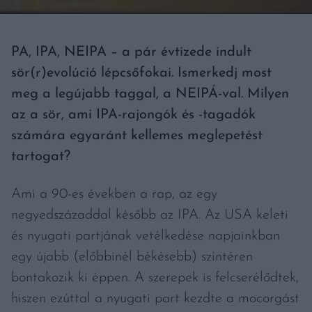
PA, IPA, NEIPA – a pár évtizede indult
sör(r)evolúció lépcsőfokai. Ismerkedj most
meg a legújabb taggal, a NEIPÁ-val. Milyen
az a sör, ami IPA-rajongók és -tagadók
számára egyaránt kellemes meglepetést
tartogat?
Ami a 90-es években a rap, az egy
negyedszázaddal később az IPA. Az USA keleti
és nyugati partjának vetélkedése napjainkban
egy újabb (előbbinél békésebb) színtéren
bontakozik ki éppen. A szerepek is felcserélődtek,
hiszen ezúttal a nyugati part kezdte a mocorgást