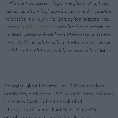
Ale-ként az egész világot meghódította, hogy
aztán az első világháború után újra évtizedekre
feledésbe merüljön. Az igazsághoz hozzátartozik,
hogy
újabb kutatások
némileg finomítottak az
előbbi, valóban fordulatos történeten: e szerint
nem Hodgson ötlete volt az indiai export, viszont
valóban ő szállította belőle messze a legtöbbet.
Az egész újkori IPA-sztori az 1970-es években
kezdődött, amikor az USA nyugati partvidékének
kézműves főzdéi a honfitársak által
„kitenyésztett” nemes komlókkal elkezdték
erősebben komlózni a söreiket. Az új, a