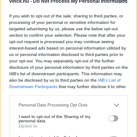
vince.hu -
Do Not Process My Personal Information
Ezek visszapótlása létfontosságú, különösen
hőség esetén.
If you wish to opt-out of the sale, sharing to third parties, or
processing of your personal or sensitive information for
targeted advertising by us, please use the below opt-out
A benne található élőflórás joghurt hozzájárul az
section to confirm your selection. Please note that after your
emésztés javításához, a
mikrobiom
egészségéhez,
opt-out request is processed you may continue seeing
interest-based ads based on personal information utilized by
és csökkentheti a gyomorpanaszokat is. Ez
us or personal information disclosed to third parties prior to
különösen fontos utazás vagy étrendváltás idején.
your opt-out. You may separately opt-out of the further
disclosure of your personal information by third parties on the
IAB’s list of downstream participants. This information may
Miközben Törökországban az ayran a
also be disclosed by us to third parties on the
IAB’s List of
mindennapok része – legyen szó utcai büfék
Downstream Participants
that may further disclose it to other
third parties.
kínálatáról vagy gyorséttermek menüjéről –,
addig más országokban kevésbé ismert. Ennek fő
Please note that this website/app uses one or more Google
Personal Data Processing Opt Outs
services and may gather and store information including but
oka a kulturális különbségekben keresendő: a
not limited to your visit or usage behaviour. You may click to
I want to opt-out of the Sharing of my
personal data.
klasszikus ayran sós-savanykás ízvilága sok
grant or deny consent to Google and its third-party tags to
Opted In
use your data for below specified purposes in below Google
külföldinek idegen, sőt, kellemetlen lehet. Pedig
consent section.