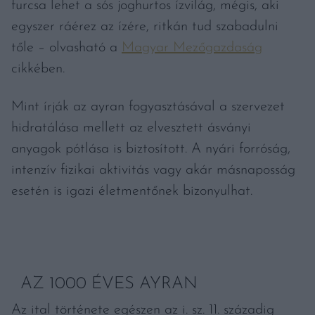
furcsa lehet a sós joghurtos ízvilág, mégis, aki
egyszer ráérez az ízére, ritkán tud szabadulni
tőle – olvasható a
Magyar Mezőgazdaság
cikkében.
Mint írják az ayran fogyasztásával a szervezet
hidratálása mellett az elvesztett ásványi
anyagok pótlása is biztosított. A nyári forróság,
intenzív fizikai aktivitás vagy akár másnaposság
esetén is igazi életmentőnek bizonyulhat.
AZ 1000 ÉVES AYRAN
Az ital története egészen az i. sz. 11. századig