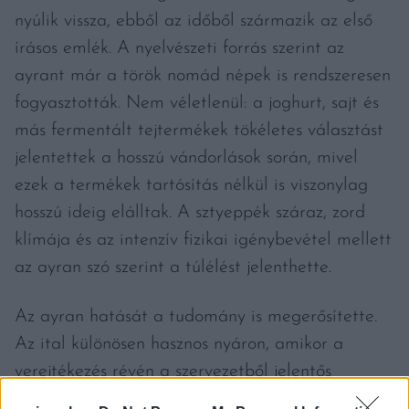
nyúlik vissza, ebből az időből származik az első
írásos emlék. A nyelvészeti forrás szerint az
ayrant már a török nomád népek is rendszeresen
fogyasztották. Nem véletlenül: a joghurt, sajt és
más fermentált tejtermékek tökéletes választást
jelentettek a hosszú vándorlások során, mivel
ezek a termékek tartósítás nélkül is viszonylag
hosszú ideig elálltak. A sztyeppék száraz, zord
klímája és az intenzív fizikai igénybevétel mellett
az ayran szó szerint a túlélést jelenthette.
Az ayran hatását a tudomány is megerősítette.
Az ital különösen hasznos nyáron, amikor a
verejtékezés révén a szervezetből jelentős
mennyiségű nátrium és ásványi anyag távozik.