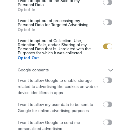
I want to opt-out of the Sale of my
mindenképpen érdemes tenni vele egy próbát –
Personal Data.
Opted In
az elmondottak miatt elsősorban nyáron. Nagy
kockázatot nem is vállalunk: egy negyedliteres
I want to opt-out of processing my
Personal Data for Targeted Advertising.
pohárnyi ayrant már 200 forintért
Opted In
megvásárolhatunk az üzletláncokban.
I want to opt-out of Collection, Use,
Retention, Sale, and/or Sharing of my
Personal Data that Is Unrelated with the
Purposes for which it was collected.
Opted Out
Google consents
I want to allow Google to enable storage
related to advertising like cookies on web or
device identifiers in apps.
I want to allow my user data to be sent to
Google for online advertising purposes.
I want to allow Google to send me
personalized advertising.