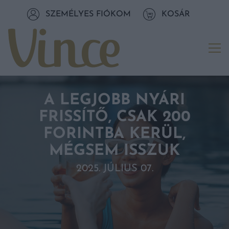
Tovább a navigációhoz
SZEMÉLYES FIÓKOM
KOSÁR
Tovább a tartalomhoz
Me
A LEGJOBB NYÁRI
FRISSÍTŐ, CSAK 200
FORINTBA KERÜL,
MÉGSEM ISSZUK
2025. JÚLIUS 07.