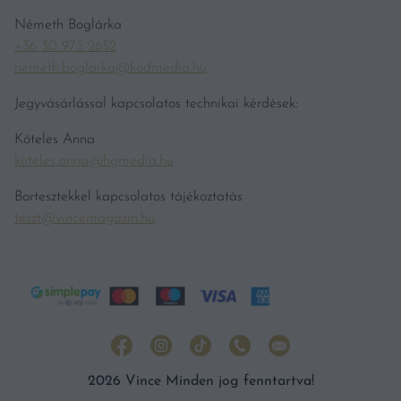
Németh Boglárka
+36 30 975 2652
nemeth.boglarka@kodmedia.hu
Jegyvásárlással kapcsolatos technikai kérdések:
Köteles Anna
koteles.anna@hgmedia.hu
Bortesztekkel kapcsolatos tájékoztatás
teszt@vincemagazin.hu
2026 Vince Minden jog fenntartva!