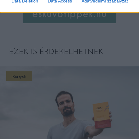
Data Deletion
Data Access
Adatvédelmi szabályzat
EZEK IS ÉRDEKELHETNEK
Kortyok