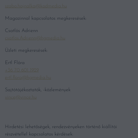
szabo.hajnalka@kodmedia.hu
Magazinnal kapcsolatos megkeresések:
Csatlós Adrienn
csatlos.Adrienn@hgmedia.hu
Üzleti megkeresések:
Ertl Flóra
+36 70 601 1929
ertl.flora@hgmedia.hu
Sajtótájékoztatók, -közlemények
vince@vince.hu
Hirdetési lehetőségek, rendezvényeken történő kiállítói
részvétellel kapcsolatos kérdések: