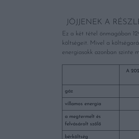
JÖJJENEK A RÉSZ
Ez a két tétel önmagában 12%
költségeit. Mivel a költséga
energiasokk azonban szinte m
A 202
gáz
villamos energia
a megtermelt és
felvásárolt szőlő
bérköltség