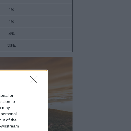
1%
1%
4%
23%
sonal or
ection to
ou may
 personal
out of the
 downstream