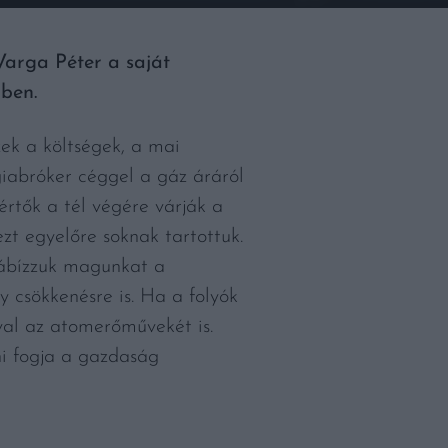
arga Péter a saját
őben.
zek a költségek, a mai
rgiabróker céggel a gáz áráról
rtők a tél végére várják a
t egyelőre soknak tartottuk.
rábízzuk magunkat a
y csökkenésre is. Ha a folyók
val az atomerőművekét is.
ni fogja a gazdaság