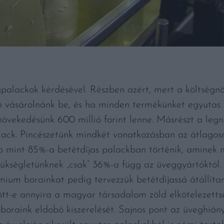
egpalackok kérdésével. Részben azért, mert a költsé
on vásárolnánk be, és ha minden termékünket egyuta
gnövekedésünk 600 millió forint lenne. Másrészt a leg
alack. Pincészetünk mindkét vonatkozásban az átlago
bb mint 85%-a betétdíjas palackban történik, aminek 
szükségletünknek „csak” 36%-a függ az üveggyártóktól.
mium borainkat pedig tervezzük betétdíjassá átállít
ött-e annyira a magyar társadalom zöld elkötelezett
boraink eldobó kiszerelését. Sajnos pont az üveghián