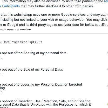
. This information may also be disclosed by us to third parties on the
IA
Participants
that may further disclose it to other third parties.
 that this website/app uses one or more Google services and may gath
including but not limited to your visit or usage behaviour. You may click 
 to Google and its third-party tags to use your data for below specifi
ogle consent section.
l Data Processing Opt Outs
o opt-out of the Sharing of my personal data.
In
o opt-out of the Sale of my Personal Data.
In
to opt-out of processing my Personal Data for Targeted
ing.
In
o opt-out of Collection, Use, Retention, Sale, and/or Sharing
ersonal Data that Is Unrelated with the Purposes for which it
lected.