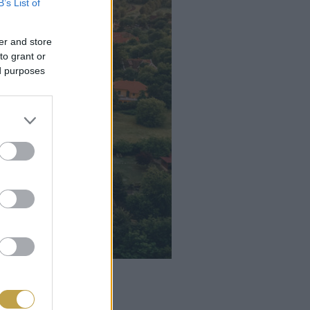
B’s List of
er and store
to grant or
ed purposes