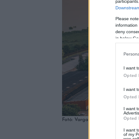
participants
Downstream 
Please note
information 
deny consent
in below Go
Persona
I want t
Opted 
I want t
Opted 
I want 
Advertis
Opted 
Fotó: Varga Pincészet
I want t
of my P
was col