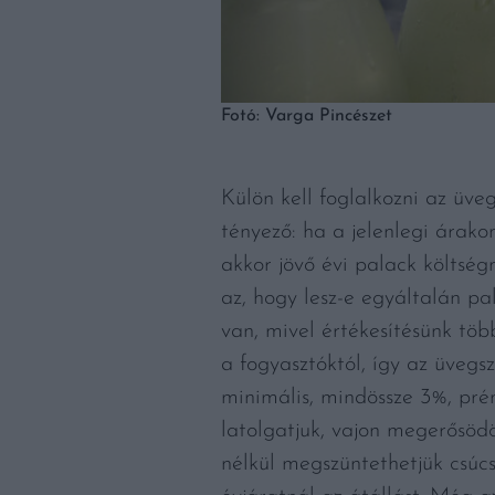
Fotó: Varga Pincészet
Külön kell foglalkozni az üv
tényező: ha a jelenlegi árak
akkor jövő évi palack költsé
az, hogy lesz-e egyáltalán p
van, mivel értékesítésünk tö
a fogyasztóktól, így az üveg
minimális, mindössze 3%, pré
latolgatjuk, vajon megerősöd
nélkül megszüntethetjük csúcs