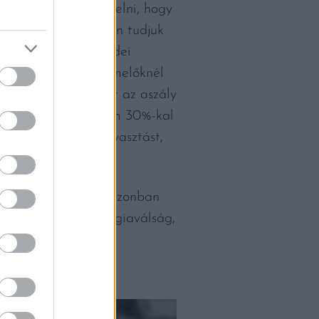
lene az árainkat emelni, hogy
 viszonylag pontosan tudjuk
z megmondani. Az idei
g hatása a szőlőtermelőknél
lenne. De nem, mert az aszály
, a szőlőár minimum 30%-kal
csökkenti a borfogyasztást,
tében valósul meg, azonban
, ha nem lenne energiaválság,