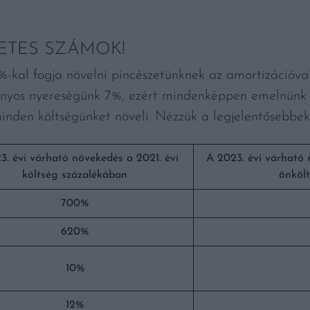
LETES SZÁMOK!
-kal fogja növelni pincészetünknek az amortizációval
rányos nyereségünk 7%, ezért mindenképpen emelnünk k
inden költségünket növeli. Nézzük a legjelentősebbek
3. évi várható növekedés a 2021. évi
A 2023. évi várható 
költség százalékában
önköl
700%
620%
10%
12%