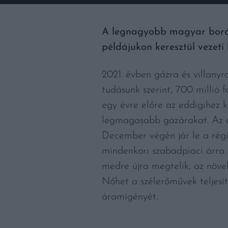
A legnagyobb magyar borász
példájukon keresztül vezeti
2021. évben gázra és villanyr
tudásunk szerint, 700 millió 
egy évre előre az eddigihez 
legmagasabb gázárakat. Az ár
December végén jár le a rég
mindenkori szabadpiaci árra. 
medre újra megtelik, az növe
Nőhet a szélerőművek teljesít
áramigényét.