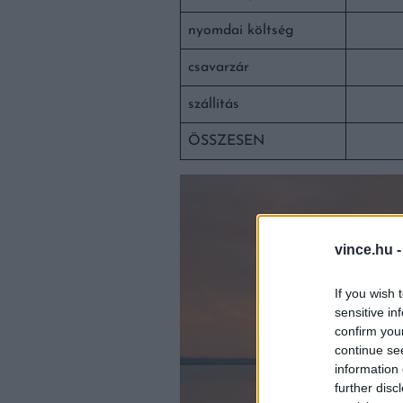
nyomdai költség
csavarzár
szállítás
ÖSSZESEN
vince.hu 
If you wish 
sensitive in
confirm you
continue se
information 
further disc