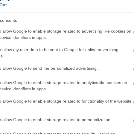
 jövőre 23%-kal fognak növekedni, tehát ennyivel kel
Out
ökkenjen. Az árak mai ismereteink szerinti alakulását
consents
 a növekedésből mennyi az energiaválság hatása nehé
 átlagosan 10%-kal emelkedett. Mivel az energiaválsá
o allow Google to enable storage related to advertising like cookies on
evice identifiers in apps.
st eredményezhetett, ez úgy tűnik, mintha rendben 
ette a 2022-es termést. Ha nem lenne energiaválság
o allow my user data to be sent to Google for online advertising
s.
nban óvatosak, nem tudják, hogy a recesszió mennyire 
iztosak, hogy a termelésükhöz lesz-e elég palack.
to allow Google to send me personalized advertising.
or több tényező bonyolult egymásra hatása következ
o allow Google to enable storage related to analytics like cookies on
evice identifiers in apps.
tó, hogy 7-8%-os áremelésre akkor is szükségünk lenne
sa 15-16%-ra becsülhető.
o allow Google to enable storage related to functionality of the website
THATÓ VAGY AZ EGYUTAS?
o allow Google to enable storage related to personalization.
o allow Google to enable storage related to security, including