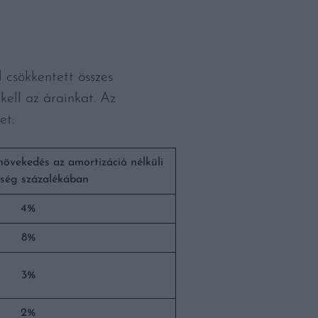
 csökkentett összes
ell az árainkat. Az
et:
növekedés az amortizáció nélküli
tség százalékában
4%
8%
3%
2%