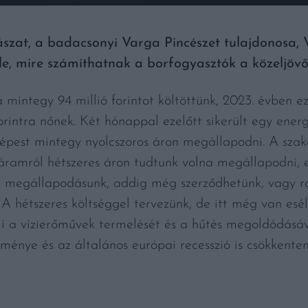
at, a badacsonyi Varga Pincészet tulajdonosa, V
 le, mire számíthatnak a borfogyasztók a közeljöv
a mintegy 94 millió forintot költöttünk, 2023. évben e
forintra nőnek. Két hónappal ezelőtt sikerült egy ene
képest mintegy nyolcszoros áron megállapodni. A szaké
amról hétszeres áron tudtunk volna megállapodni, ez
i megállapodásunk, addig még szerződhetünk, vagy 
A hétszeres költséggel tervezünk, de itt még van esél
li a vízierőművek termelését és a hűtés megoldódásá
ménye és az általános európai recesszió is csökkente