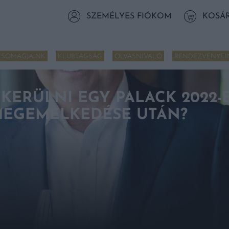
SZEMÉLYES FIÓKOM
KOSÁ
CSOMAGJAINK
KLUBTAGSÁG
OLVASNIVALÓ
RENDEZVÉNYEI
KERÜLNI EGY PALACK 2022-
MEGEMELKEDÉSE UTÁN?