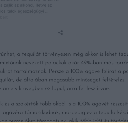
űnhet, a tequilát törvényesen még akkor is lehet tequ
mixtónak nevezett palackok akár 49%-ban más forrás
ukrot tartalmaznak. Persze a 100% agave felirat a p
quilát, de általában magasabb minőséget feltételez.
 amelyik üvegben ez lapul, arra fel lesz írvae.
k és a szakértők több okból is a 100% agávét részesít
r agávéra támaszkodnak, márpedig ez a tequila kés
olyan termelőket támogatunk, akik több időt és törőd