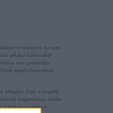
ilaként értékesíteni, ha nem
ból, például kukoricából
alackon nem garantálja
 Ennek megfelelően szinte
ik előnyben. Ezek a tequilák
zítésének hagyományos módja.
ést fektetnek magába a