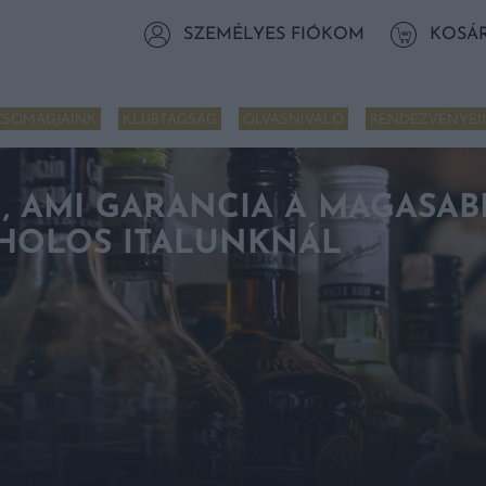
SZEMÉLYES FIÓKOM
KOSÁ
CSOMAGJAINK
KLUBTAGSÁG
OLVASNIVALÓ
RENDEZVÉNYEI
N, AMI GARANCIA A MAGASA
HOLOS ITALUNKNÁL