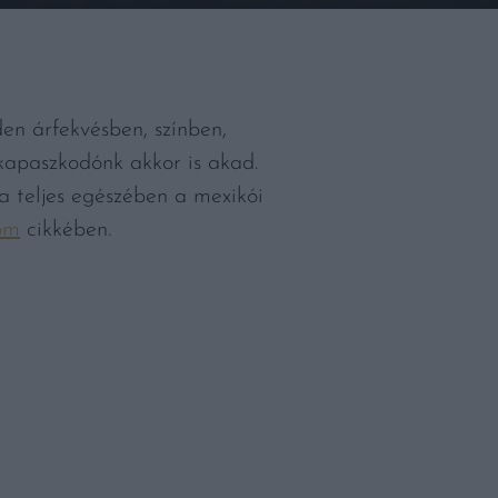
en árfekvésben, színben,
 kapaszkodónk akkor is akad.
a teljes egészében a mexikói
om
cikkében.