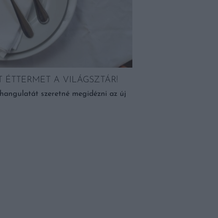
BOR ÉS HUMUSZ: Í
KÖZEL-KELETI ÉTE
Ha szereted a kulináris 
ételek és a velük harmon
ÉTTERMET A VILÁGSZTÁR!
k hangulatát szeretné megidézni az új
BŐVEBBEN