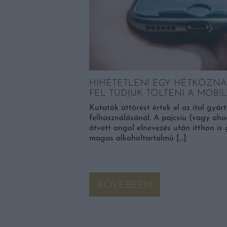
HIHETETLEN! EGY HÉTKÖZNAP
FEL TUDJUK TÖLTENI A MOBI
ÁR CSEPP EGY
Kutatók áttörést értek el az ital gyá
ZBE
felhasználásánál. A pajcsiu (vagy ahog
átvett angol elnevezés után itthon is 
lesz, ha bevetünk egy
magas alkoholtartalmú […]
 hinné az ember 2025-
i az emberiségnek. […]
BŐVEBBEN