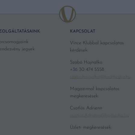
ZOLGÁLTATÁSAINK
KAPCSOLAT
orcsomagjaink
Vince Klubbal kapcsolatos
endezvény jegyek
kérdések:
Szabó Hajnalka
+36 30 474 5558
szabo.hajnalka@kodmedia.hu
Magazinnal kapcsolatos
megkeresések:
Csatlós Adrienn
csatlos.Adrienn@hgmedia.hu
Üzleti megkeresések: