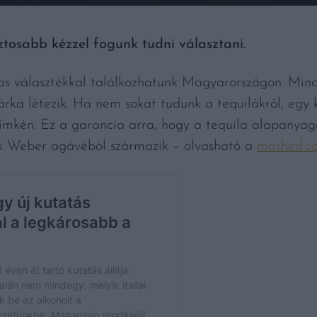
ztosabb kézzel fogunk tudni választani.
s választékkal találkozhatunk Magyarországon. Mind
árka létezik. Ha nem sokat tudunk a tequilákról, egy
címkén. Ez a garancia arra, hogy a tequila alapanyag
ék Weber agávéból származik – olvasható a
mashed.c