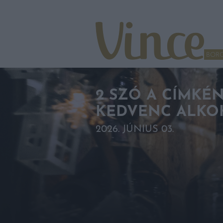
Tovább a navigációhoz
Tovább a tartalomhoz
BOR
2 SZÓ A CÍMKÉ
KEDVENC ALKO
2026. JÚNIUS 03.