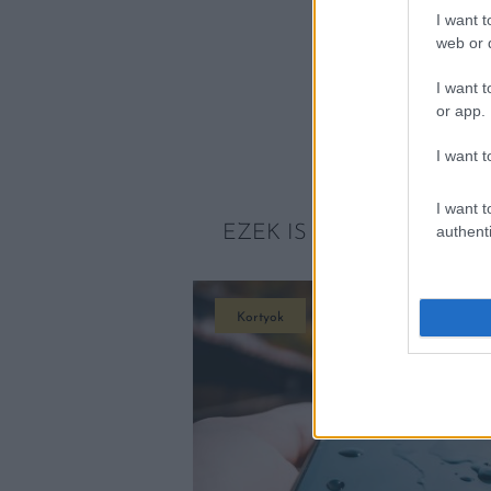
I want t
web or d
I want t
or app.
I want t
I want t
EZEK IS ÉRDEKELHETNE
authenti
Kortyok