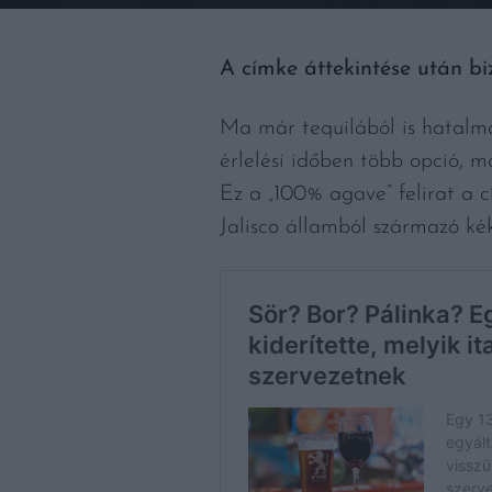
A címke áttekintése után bi
Ma már tequilából is hatalma
érlelési időben több opció, m
Ez a „100% agave” felirat a 
Jalisco államból származó k