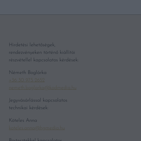
Hirdetési lehetőségek,
rendezvényeken történő kiállítói
részvétellel kapcsolatos kérdések:
Németh Boglárka
+36 30 975 2652
nemeth.boglarka@kodmedia.hu
Jegyvásárlással kapcsolatos
technikai kérdések:
Köteles Anna
koteles.anna@hgmedia.hu
Bortesztekkel kapcsolatos