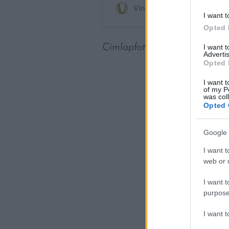
I want t
Opted 
Címlapfotó:
Vasil Korzh
/ Uns
I want 
Advertis
Opted 
I want t
of my P
was col
Opted 
Google 
I want t
web or d
I want t
purpose
I want 