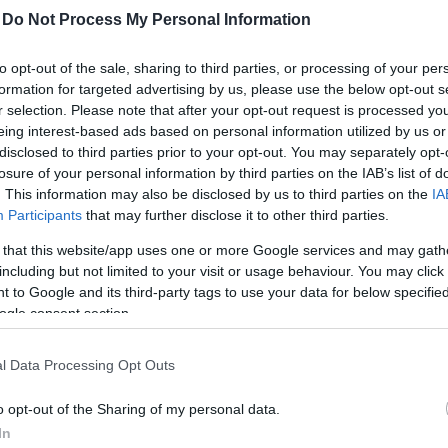
ltségeket csökkentenék.
-
Do Not Process My Personal Information
tt tequila gyakran összetettebb, természetesebb és k
to opt-out of the sale, sharing to third parties, or processing of your per
krok magából az agávénövényből származnak. Nagyobb 
formation for targeted advertising by us, please use the below opt-out s
r selection. Please note that after your opt-out request is processed y
tt jegyeket, mint például a földes, füstös, borsos, cit
eing interest-based ads based on personal information utilized by us or
ben a mixto tequilák gyakran egyszerűbb, kevésbé árny
disclosed to third parties prior to your opt-out. You may separately opt-
losure of your personal information by third parties on the IAB’s list of
bb a koktélokhoz, a másikat viszont bátran igyuk ma
. This information may also be disclosed by us to third parties on the
IA
Participants
that may further disclose it to other third parties.
 that this website/app uses one or more Google services and may gath
including but not limited to your visit or usage behaviour. You may click 
 to Google and its third-party tags to use your data for below specifi
ogle consent section.
l Data Processing Opt Outs
o opt-out of the Sharing of my personal data.
In