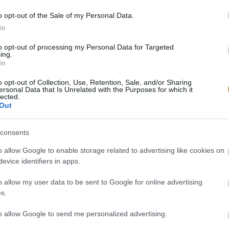
o opt-out of the Sale of my Personal Data.
In
plash
to opt-out of processing my Personal Data for Targeted
ing.
In
o opt-out of Collection, Use, Retention, Sale, and/or Sharing
ersonal Data that Is Unrelated with the Purposes for which it
lected.
Out
consents
o allow Google to enable storage related to advertising like cookies on
evice identifiers in apps.
o allow my user data to be sent to Google for online advertising
s.
to allow Google to send me personalized advertising.