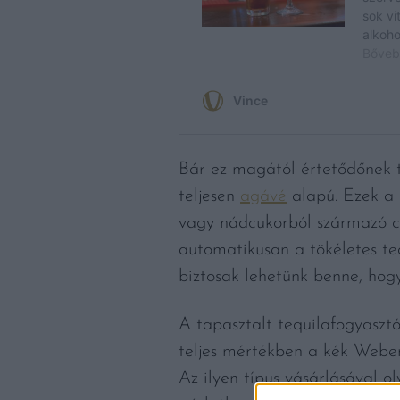
Bár ez magától értetődőnek t
teljesen
agávé
alapú. Ezek a 
vagy nádcukorból származó c
automatikusan a tökéletes te
biztosak lehetünk benne, hogy
A tapasztalt tequilafogyasztó
teljes mértékben a kék Webe
Az ilyen típus vásárlásával 