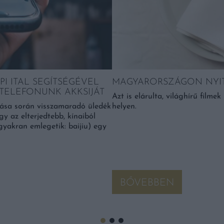
I ITAL SEGÍTSÉGÉVEL
MAGYARORSZÁGON NYIT 
LTELEFONUNK AKKSIJÁT
Azt is elárulta, világhírű filme
rtása során visszamaradó üledék
helyen.
y az elterjedtebb, kínaiból
gyakran emlegetik: baijiu) egy
BŐVEBBEN