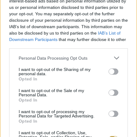
interest-based ads based on personal information utilized by
us or personal information disclosed to third parties prior to
your opt-out. You may separately opt-out of the further
disclosure of your personal information by third parties on the
IAB’s list of downstream participants. This information may
also be disclosed by us to third parties on the
IAB’s List of
Downstream Participants
that may further disclose it to other
third parties.
A post shared by Maurer Winery (@maurer_winery)
Please note that this website/app uses one or more Google
Personal Data Processing Opt Outs
… A BOROK TARTALMÁRÓL
services and may gather and store information including but
not limited to your visit or usage behaviour. You may click to
I want to opt-out of the Sharing of my
personal data.
grant or deny consent to Google and its third-party tags to
Opted In
use your data for below specified purposes in below Google
consent section.
I want to opt-out of the Sale of my
“Az elfogadott leírás értelmezése a terroir
Personal Data.
Opted In
kifejezésnek, hogy a terroir nemcsak földet,
I want to opt-out of processing my
kőzetet, talajt jelent, hanem mindent, ami benne
Personal Data for Targeted Advertising.
Opted In
van, amivel a szőlő találkozik. Ennek pedig az
ember is része.
I want to opt-out of Collection, Use,