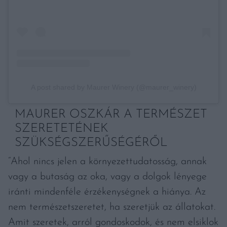
A post shared by Maurer Winery (@maurer_winery)
MAURER OSZKÁR A TERMÉSZET
SZERETETÉNEK
SZÜKSÉGSZERŰSÉGÉRŐL
“Ahol nincs jelen a környezettudatosság, annak
vagy a butaság az oka, vagy a dolgok lényege
iránti mindenféle érzékenységnek a hiánya. Az
nem természetszeretet, ha szeretjük az állatokat.
Amit szeretek, arról gondoskodok, és nem elsiklok