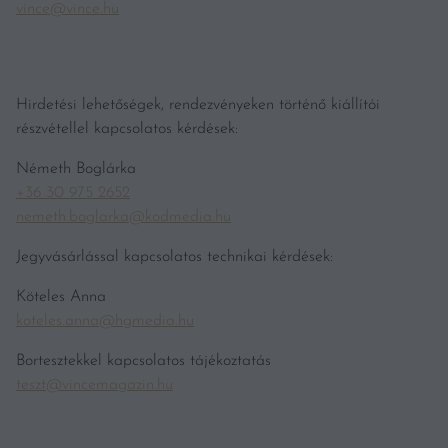
vince@vince.hu
Hirdetési lehetőségek, rendezvényeken történő kiállítói
részvétellel kapcsolatos kérdések:
Németh Boglárka
+36 30 975 2652
nemeth.boglarka@kodmedia.hu
Jegyvásárlással kapcsolatos technikai kérdések:
Köteles Anna
koteles.anna@hgmedia.hu
Bortesztekkel kapcsolatos tájékoztatás
teszt@vincemagazin.hu