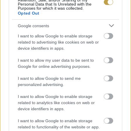
Retention, Sale, and/or Sharing of my
Personal Data that Is Unrelated with the
Purposes for which it was collected.
Opted Out
Google consents
A bor egy egyösszetevős termék: szőlőmustból áll.
I want to allow Google to enable storage
related to advertising like cookies on web or
Az egó ezzel vitatkozna, azt szeretné, hogy
device identifiers in apps.
legyen benne más is, amitől emberibb lesz. De
én nem szeretném, hogy azzal a csodálatosan
I want to allow my user data to be sent to
Google for online advertising purposes.
brillírozó vegyiparral, amit a borászoknak el
akarnak adni, művivé váljon a termék. Akkor lesz
I want to allow Google to send me
personalized advertising.
a leginkább emberi a bor, amikor az ember csak
a lelkét tette bele. A megfoghatatlan benne a
I want to allow Google to enable storage
related to analytics like cookies on web or
lényeg, az energiák, azok, amiket akkor fogsz
device identifiers in apps.
érezni, amikor iszod. És ezeknek a dolgoknak a
I want to allow Google to enable storage
találkozása, a láthatatlan energiaszálak. Ezek a
related to functionality of the website or app.
borok, a nem metszett szőlőtőkékről (erről