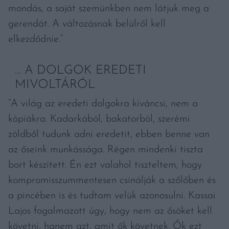
mondás, a saját szemünkben nem látjuk meg a
gerendát. A változásnak belülről kell
elkezdődnie.”
… A DOLGOK EREDETI
MIVOLTÁRÓL
“A világ az eredeti dolgokra kíváncsi, nem a
kópiákra. Kadarkából, bakatorból, szerémi
zöldből tudunk adni eredetit, ebben benne van
az őseink munkássága. Régen mindenki tiszta
bort készített. Én ezt valahol tiszteltem, hogy
kompromisszummentesen csinálják a szőlőben és
a pincében is és tudtam velük azonosulni. Kassai
Lajos fogalmazott úgy, hogy nem az ősöket kell
követni, hanem azt, amit ők követnek. Ők ezt