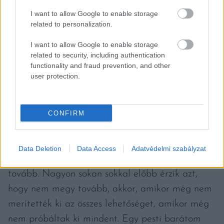
részletesen írtunk a cikkben – a szerk.)
I want to allow Google to enable storage
related to personalization.
származóak, sokkal több mindenről mesélnek.
Sokkal több impulzust adnak az embernek,
I want to allow Google to enable storage
related to security, including authentication
amikor issza.”
functionality and fraud prevention, and other
user protection.
CONFIRM
… A FELADÁSRÓL
“A Gondviselésben mindig hittem és nehezen
Data Deletion
Data Access
Adatvédelmi szabályzat
adom fel. Akkor adom fel, amikor már nem megy
tovább. Nagyon sokan sokkal előbb érzik azt,
hogy nem megy tovább, akkor, amikor még nem
merítették ki az összes lehetőséget, amikor még
nem próbáltak ki mindent. Egy pesti barátom