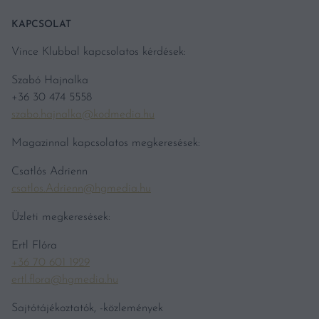
KAPCSOLAT
Vince Klubbal kapcsolatos kérdések:
Szabó Hajnalka
+36 30 474 5558
szabo.hajnalka@kodmedia.hu
Magazinnal kapcsolatos megkeresések:
Csatlós Adrienn
csatlos.Adrienn@hgmedia.hu
Üzleti megkeresések:
Ertl Flóra
+36 70 601 1929
ertl.flora@hgmedia.hu
Sajtótájékoztatók, -közlemények