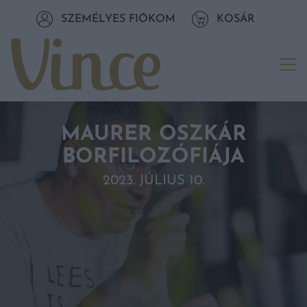
Tovább a navigációhoz
SZEMÉLYES FIÓKOM
KOSÁR
Tovább a tartalomhoz
Me
MAURER OSZKÁR
BORFILOZÓFIÁJA
2023. JÚLIUS 10.