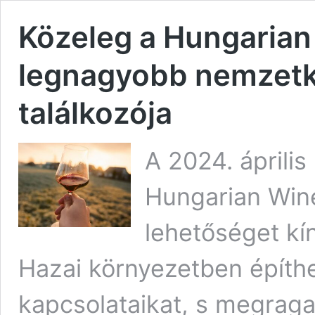
Közeleg a Hungarian
legnagyobb nemzetk
találkozója
A 2024. áprili
Hungarian Win
lehetőséget kí
Hazai környezetben építh
kapcsolataikat, s megrag