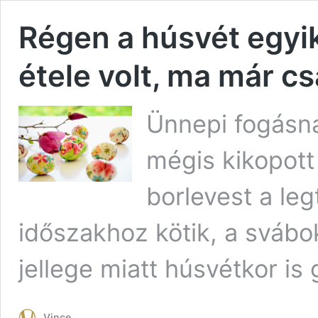
Régen a húsvét egy
étele volt, ma már c
Ünnepi fogásna
mégis kikopott
borlevest a le
időszakhoz kötik, a svábok
jellege miatt húsvétkor i
Vince