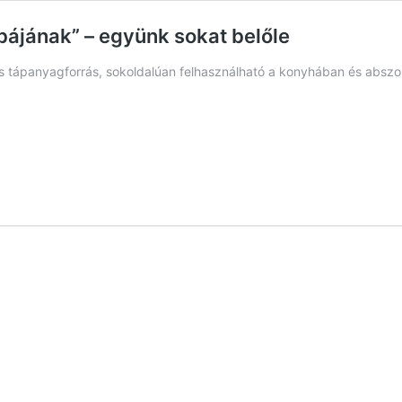
mbájának” – együnk sokat belőle
 és tápanyagforrás, sokoldalúan felhasználható a konyhában és abszo