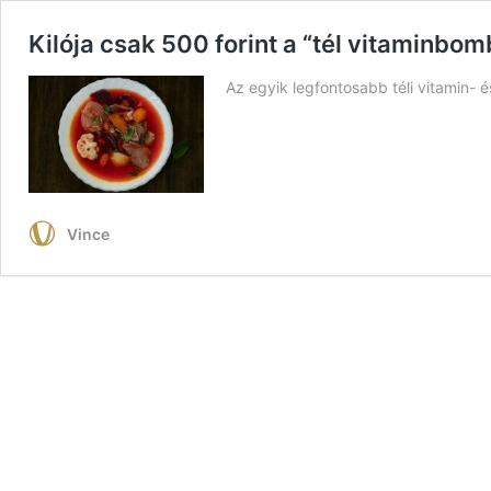
Kilója csak 500 forint a “tél vitaminbo
Az egyik legfontosabb téli vitamin-
Vince