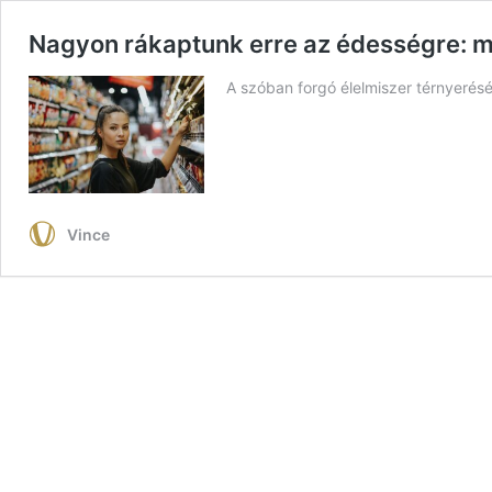
Nagyon rákaptunk erre az édességre: 
A szóban forgó élelmiszer térnyeré
Vince