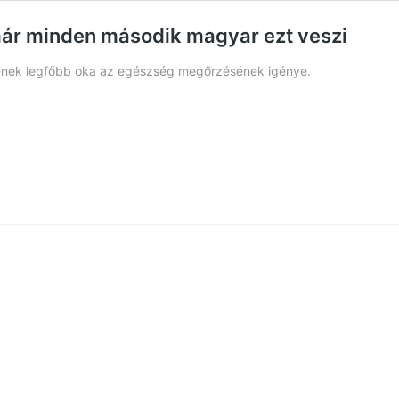
már minden második magyar ezt veszi
sének legfőbb oka az egészség megőrzésének igénye.