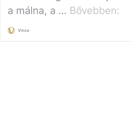
Magya
a málna, a …
Bővebben:
is
bőség
terem
Vince
a
gyümö
ami
kifeje
ajánlo
a
cukor