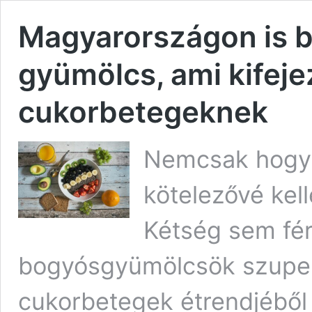
Magyarországon is 
gyümölcs, ami kifejez
cukorbetegeknek
Nemcsak hogy
kötelezővé kel
Kétség sem fér
bogyósgyümölcsök szupert
cukorbetegek étrendjéből