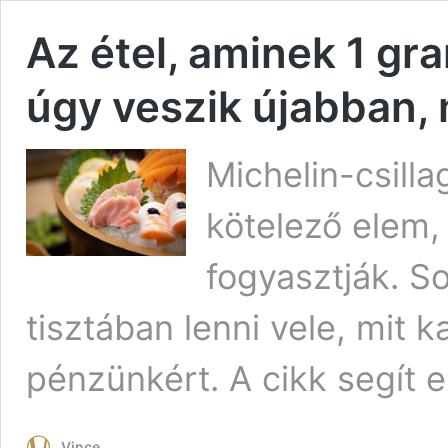
Az étel, aminek 1 gr
úgy veszik újabban, 
Michelin-csill
kötelező elem,
fogyasztják. Sok
tisztában lenni vele, mit 
pénzünkért. A cikk segít e
Vince