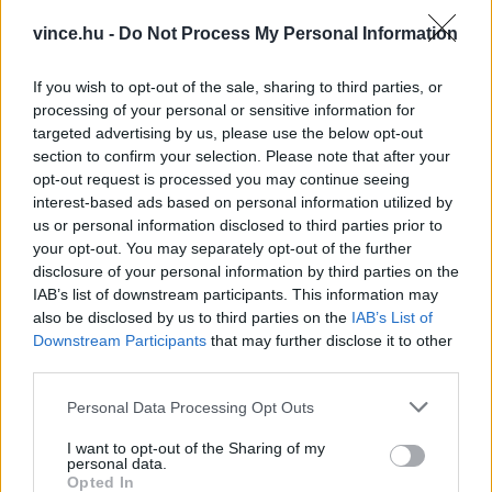
vince.hu -
Do Not Process My Personal Information
Beluga
If you wish to opt-out of the sale, sharing to third parties, or
A beluga tokhalak hatalmasak, több ezer kilósak,
processing of your personal or sensitive information for
targeted advertising by us, please use the below opt-out
és elegáns, szénszínű ikrákat termelnek. Ez a
section to confirm your selection. Please note that after your
legdrágább fajta, az Egyesült Államokban a
opt-out request is processed you may continue seeing
túlhalászása miatt be is tiltották.
interest-based ads based on personal information utilized by
us or personal information disclosed to third parties prior to
your opt-out. You may separately opt-out of the further
Kaluga
disclosure of your personal information by third parties on the
IAB’s list of downstream participants. This information may
also be disclosed by us to third parties on the
IAB’s List of
A kalugai kaviár édesvízi tokhalból származik.
Downstream Participants
that may further disclose it to other
Ikráját a beluga után a második legjobbként
third parties.
tartják számon. Az ikrák közepes vagy nagy
Please note that this website/app uses one or more Google
Personal Data Processing Opt Outs
méretűek, enyhe, vajas ízzel.
services and may gather and store information including but
not limited to your visit or usage behaviour. You may click to
I want to opt-out of the Sharing of my
personal data.
grant or deny consent to Google and its third-party tags to
Osetra
Opted In