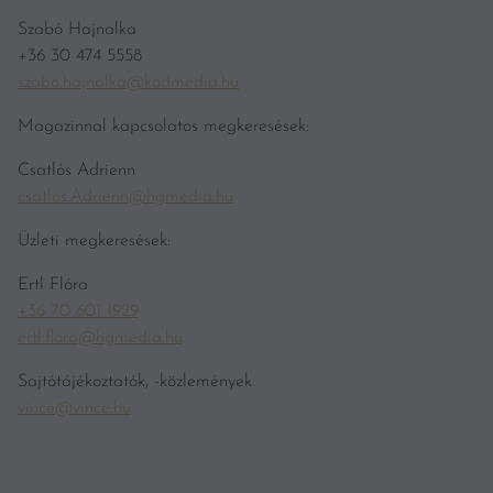
Szabó Hajnalka
+36 30 474 5558
szabo.hajnalka@kodmedia.hu
Magazinnal kapcsolatos megkeresések:
Csatlós Adrienn
csatlos.Adrienn@hgmedia.hu
Üzleti megkeresések:
Ertl Flóra
+36 70 601 1929
ertl.flora@hgmedia.hu
Sajtótájékoztatók, -közlemények
vince@vince.hu