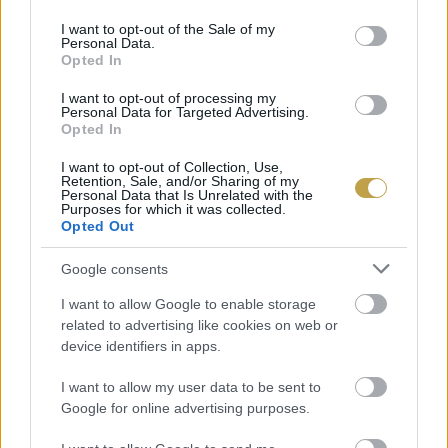
use your data for below specified purposes in below Google
consent section.
I want to opt-out of the Sale of my
Az Osetra sokoldalúságáról és
Personal Data.
Opted In
hozzáférhetőségéről ismert. Sokféleképpen írják
I want to opt-out of processing my
(Ossetra, Oscetra, Osietra), de minden esetben
Personal Data for Targeted Advertising.
Opted In
ugyanarról van szó. Az Osetra diós, krémes ízű,
nem olyan sós vagy „tengeri”, mint a többi.
I want to opt-out of Collection, Use,
Retention, Sale, and/or Sharing of my
Personal Data that Is Unrelated with the
Purposes for which it was collected.
Kaviár alternatívák
Opted Out
A lazac, a laposhal, a fehérhal, a pisztráng és
Google consents
még sok más édes- és sósvízi hal ikráját is
I want to allow Google to enable storage
related to advertising like cookies on web or
kaviárnak nevezik. Ezek valójában
device identifiers in apps.
kaviáralternatívák − viszont igen ízletesek. Az
I want to allow my user data to be sent to
eredeti feketéhez képest ezeket nevezik vörös,
Google for online advertising purposes.
rózsaszín és sárga kaviároknak.