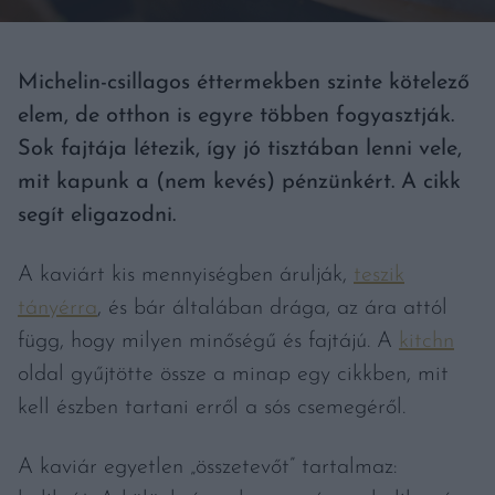
Michelin-csillagos éttermekben szinte kötelező
elem, de otthon is egyre többen fogyasztják.
Sok fajtája létezik, így jó tisztában lenni vele,
mit kapunk a (nem kevés) pénzünkért. A cikk
segít eligazodni.
A kaviárt kis mennyiségben árulják,
teszik
tányérra
, és bár általában drága, az ára attól
függ, hogy milyen minőségű és fajtájú. A
kitchn
oldal gyűjtötte össze a minap egy cikkben, mit
kell észben tartani erről a sós csemegéről.
A kaviár egyetlen „összetevőt” tartalmaz: