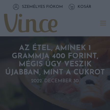
Tovább a navigációhoz
SZEMÉLYES FIÓKOM
KOSÁR
Tovább a tartalomhoz
Me
AZ ÉTEL, AMINEK 1
GRAMMJA 400 FORINT,
MÉGIS ÚGY VESZIK
ÚJABBAN, MINT A CUKROT
2022. DECEMBER 30.