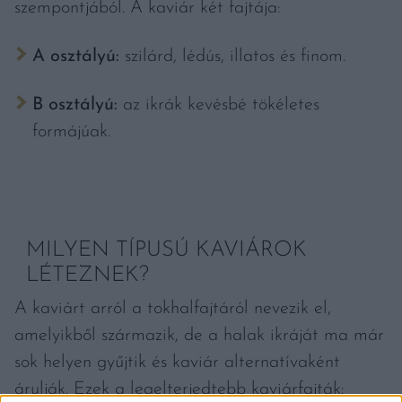
szempontjából. A kaviár két fajtája:
A osztályú:
szilárd, lédús, illatos és finom.
B osztályú:
az ikrák kevésbé tökéletes
formájúak.
MILYEN TÍPUSÚ KAVIÁROK
LÉTEZNEK?
A kaviárt arról a tokhalfajtáról nevezik el,
amelyikből származik, de a halak ikráját ma már
sok helyen gyűjtik és kaviár alternatívaként
árulják. Ezek a legelterjedtebb kaviárfajták: