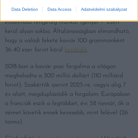
DRÁGA A KAVIÁR?
Data Deletion
Data Access
Adatvédelmi szabályzat
A ritka kaviárfajták különösen, de minden kaviár
előállítása rengeteg munkát igényel − ezért
kerül olyan sokba. Általánosságban elmondható,
hogy a valódi fekete kaviár 100 grammonként
36-40 ezer forint körül
kezdődik
.
2018-ban a kaviár piac forgalma a világon
meghaladta a 300 millió dollárt (110 milliárd
forint). Szakértők szerint 2025-re, vagyis alig 7
év alatt, megduplázódik a forgalom. Európában
a franciák eszik a legtöbbet, évi 58 tonnát, ők a
német követik ennek kevesebb, mint felével (26
tonna).