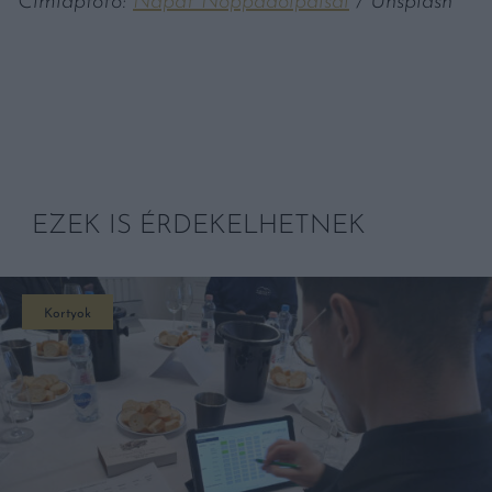
Címlapfotó:
Napat Noppadolpaisal
/ Unsplash
EZEK IS ÉRDEKELHETNEK
Kortyok