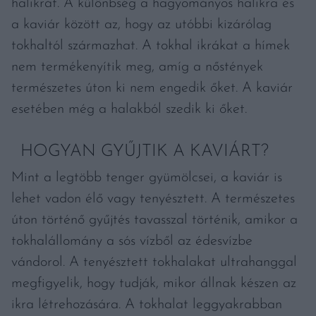
halikrát. A különbség a hagyományos halikra és
a kaviár között az, hogy az utóbbi kizárólag
tokhaltól származhat. A tokhal ikrákat a hímek
nem termékenyítik meg, amíg a nőstények
természetes úton ki nem engedik őket. A kaviár
esetében még a halakból szedik ki őket.
HOGYAN GYŰJTIK A KAVIÁRT?
Mint a legtöbb tenger gyümölcsei, a kaviár is
lehet vadon élő vagy tenyésztett. A természetes
úton történő gyűjtés tavasszal történik, amikor a
tokhalállomány a sós vízből az édesvízbe
vándorol. A tenyésztett tokhalakat ultrahanggal
megfigyelik, hogy tudják, mikor állnak készen az
ikra létrehozására. A tokhalat leggyakrabban