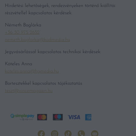
Hirdetési lehetőségek, rendezvényeken történő kiállítói
részvétellel kapcsolatos kérdések:
Németh Boglárka
+36 30 975 2652
nemeth.boglarka@kodmedia.hu
Jegyvásárlással kapcsolatos technikai kérdések:
Köteles Anna
koteles.anna@hgmedia.hu
Bortesztekkel kapcsolatos tájékoztatás
teszt@vincemagazin.hu