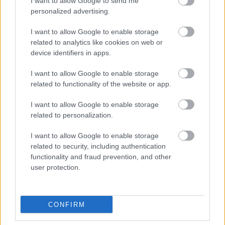
I want to allow Google to send me
personalized advertising.
I want to allow Google to enable storage
related to analytics like cookies on web or
MILYEN ÍZE VAN A KAVIÁRNAK?
device identifiers in apps.
A kaviárnak egyszerre sós és tenger gyümölcsei
I want to allow Google to enable storage
related to functionality of the website or app.
íze van. A rajongók tudják, hogy az egyes fajták
finom különbségeket kínálnak: vannak
I want to allow Google to enable storage
related to personalization.
gyümölcsösek, sósak, de vajas és diós ízűek is.
Fogyasztása a textúra miatt is nagy élmény. Az
I want to allow Google to enable storage
a jó, ha „pattog” a fogak között harapáskor –
related to security, including authentication
functionality and fraud prevention, and other
tehát a tojások szilárdak és feszesek.
user protection.
CONFIRM