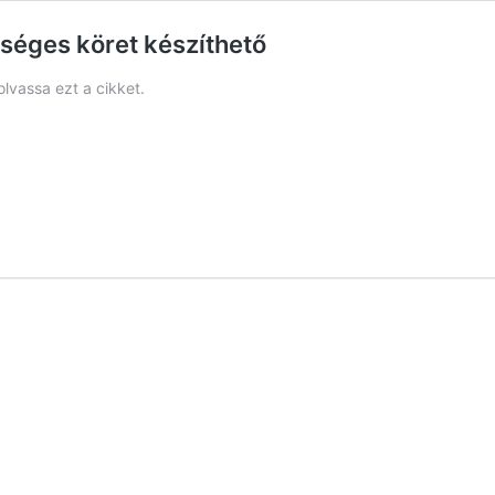
séges köret készíthető
olvassa ezt a cikket.