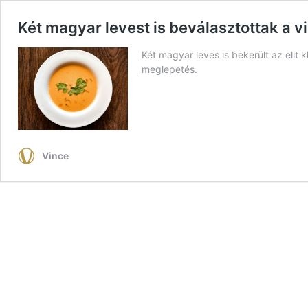
Két magyar levest is beválasztottak a v
Két magyar leves is bekerült az elit 
meglepetés.
Vince