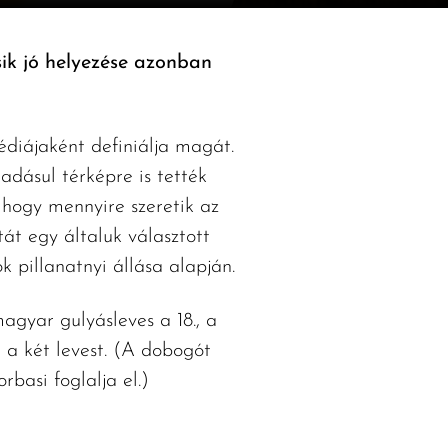
sik jó helyezése azonban
pédiájaként definiálja magát.
adásul térképre is tették
, hogy mennyire szeretik az
tát egy általuk választott
 pillanatnyi állása alapján.
agyar gulyásleves a 18., a
e a két levest. (A dobogót
basi foglalja el.)