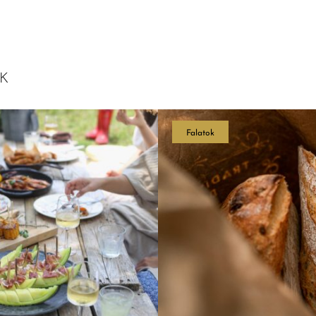
K
Falatok