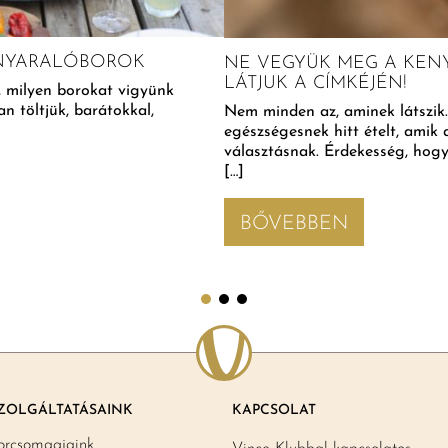
 NYARALÓBOROK
NE VEGYÜK MEG A KENY
LÁTJUK A CÍMKÉJÉN!
, milyen borokat vigyünk
 töltjük, barátokkal,
Nem minden az, aminek látszik.
egészségesnek hitt ételt, ami
választásnak. Érdekesség, hogy a
[…]
BŐVEBBEN
ZOLGÁLTATÁSAINK
KAPCSOLAT
orcsomagjaink