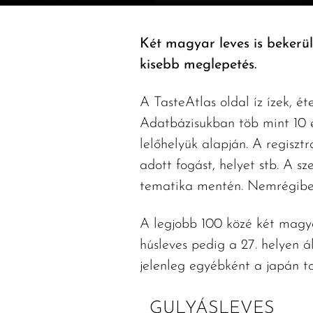
Két magyar leves is bekerül
kisebb meglepetés.
A TasteAtlas oldal íz ízek, é
Adatbázisukban töb mint 10 ez
lelőhelyük alapján. A regisztr
adott fogást, helyet stb. A sz
tematika mentén. Nemrégiben a
A legjobb 100 közé két magyar
húsleves pedig a 27. helyen á
jelenleg egyébként a japán to
GULYÁSLEVES