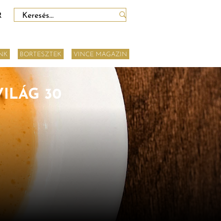
Keresés:
R
NK
BORTESZTEK
VINCE MAGAZIN
ILÁG 30