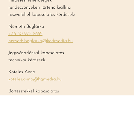
Hirdetési lehetőségek,
rendezvényeken történő kiállítói
részvétellel kapcsolatos kérdések:
Németh Boglárka
+36 30 975 2652
nemeth.boglarka@kodmedia.hu
Jegyvásárlással kapcsolatos
technikai kérdések:
Köteles Anna
koteles.anna@hgmedia.hu
Bortesztekkel kapcsolatos
tájékoztatás
teszt@vincemagazin.hu