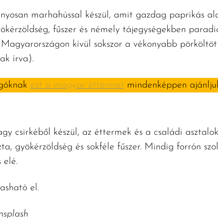
nyosan marhahússal készül, amit gazdag paprikás al
yökérzöldség, fűszer és némely tájegységekben paradic
Magyarországon kívül sokszor a vékonyabb pörköltöt j
ak írva).
ngóknak
ezt a magyar éttermet
mindenképpen ajánljuk
csirkéből készül, az éttermek és a családi asztalok
zta, gyökérzöldség és sokféle fűszer. Mindig forrón szo
 elé.
asható el.
nsplash