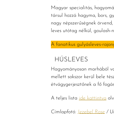
Magyar specialitás, hagyomá
társul hozzá hagyma, bors, g
nagy népszerűségnek örvend, 
leves utótag nélkül, goulash-n
A fanatikus gulyásleves-rajo
HÚSLEVES
Hagyományosan marhából vagy 
mellett sokszor kerül bele tés
étvágygerjesztőnek a fő fogás
A teljes lista
ide kattintva
olv
Címlapfotó:
Jezebel Rose
/ U