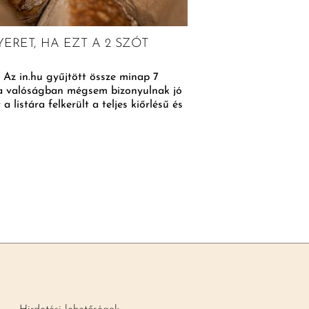
ERET, HA EZT A 2 SZÓT
LISZT, TOJÁS, ZSE
ÖSSZETEVŐTŐL LE
 Az in.hu gyűjtött össze minap 7
Az új hozzávaló nem szí
k a valóságban mégsem bizonyulnak jó
hogy a panír jobban ráta
 listára felkerült a teljes kiőrlésű és
Aki valaha készített ránt
BŐVEBBEN