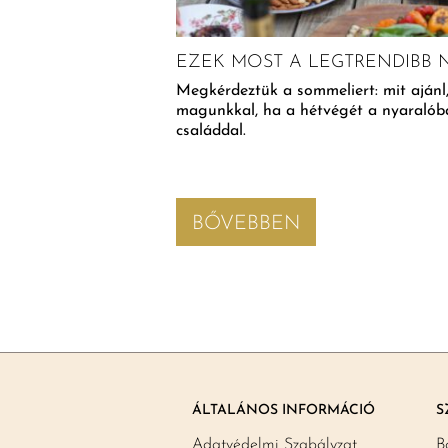
EZEK MOST A LEGTRENDIBB
MINDIG FRISS
TERMEKBEN
Megkérdeztük a sommeliert: mit ajánl
magunkkal, ha a hétvégét a nyaralóban
el lehet elérni, hogy
családdal.
ünk. A legtöbb
mburgereket,
BŐVEBBEN
ÁLTALÁNOS INFORMÁCIÓ
S
Adatvédelmi Szabályzat
B