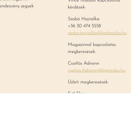
Vince Klubbal kapcsolatos
endezvény jegyek
kérdések:
Szabó Hajnalka
+36 30 474 5558
szabo.hajnalka@kodmedia.hu
Magazinnal kapcsolatos
megkeresések:
Csatlós Adrienn
csatlos.Adrienn@hgmedia.hu
Üzleti megkeresések:
Ertl Flóra
+36 70 601 1929
ertl.flora@hgmedia.hu
Sajtótájékoztatók, -közlemények
vince@vince.hu