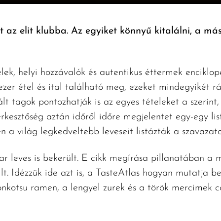
t az elit klubba. Az egyiket könnyű kitalálni, a má
telek, helyi hozzávalók és autentikus éttermek enciklo
er étel és ital található meg, ezeket mindegyikét rá
ált tagok pontozhatják is az egyes tételeket a szerint
erkesztőség aztán időről időre megjelentet egy-egy lis
 világ legkedveltebb leveseit listázták a szavazatok
 leves is bekerült. E cikk megírása pillanatában a m
llt. Idézzük ide azt is, a TasteAtlas hogyan mutatja b
nkotsu ramen, a lengyel zurek és a török mercimek cor