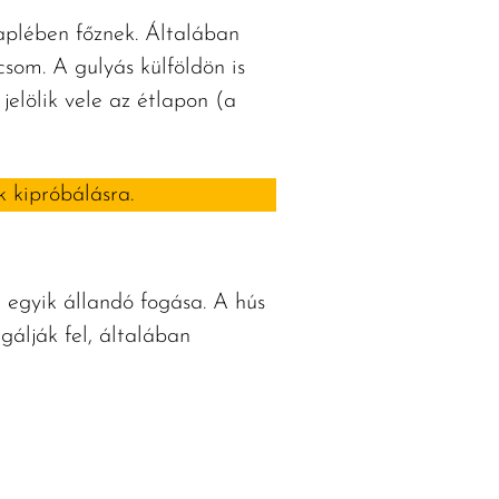
aplében főznek. Általában
som. A gulyás külföldön is
elölik vele az étlapon (a
 kipróbálásra.
 egyik állandó fogása. A hús
lgálják fel, általában