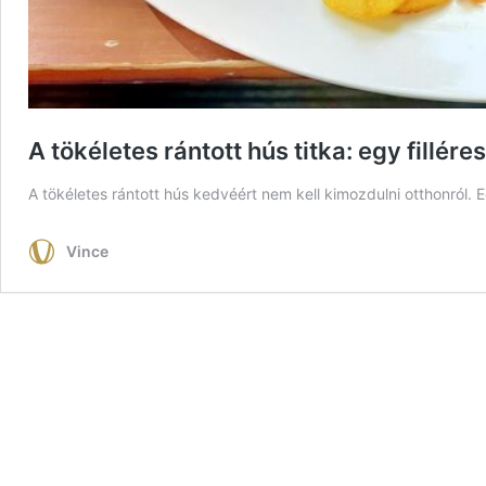
A tökéletes rántott hús titka: egy fillér
A tökéletes rántott hús kedvéért nem kell kimozdulni otthonról
Vince