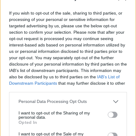
americastestkitchen.com
nem ajánlja a
If you wish to opt-out of the sale, sharing to third parties, or
manapság divatos pankó morzsát.
processing of your personal or sensitive information for
targeted advertising by us, please use the below opt-out
section to confirm your selection. Please note that after your
opt-out request is processed you may continue seeing
interest-based ads based on personal information utilized by
us or personal information disclosed to third parties prior to
your opt-out. You may separately opt-out of the further
disclosure of your personal information by third parties on the
IAB’s list of downstream participants. This information may
also be disclosed by us to third parties on the
IAB’s List of
Downstream Participants
that may further disclose it to other
third parties.
Please note that this website/app uses one or more Google
Personal Data Processing Opt Outs
services and may gather and store information including but
not limited to your visit or usage behaviour. You may click to
I want to opt-out of the Sharing of my
personal data.
grant or deny consent to Google and its third-party tags to
Opted In
use your data for below specified purposes in below Google
consent section.
Az olajas kiegészítést leszámítva innentől
I want to opt-out of the Sale of my