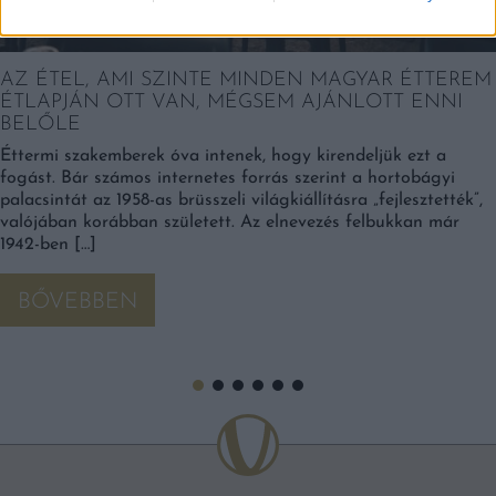
AZ ÉTEL, AMI SZINTE MINDEN MAGYAR ÉTTEREM
ÉTLAPJÁN OTT VAN, MÉGSEM AJÁNLOTT ENNI
BELŐLE
Éttermi szakemberek óva intenek, hogy kirendeljük ezt a
fogást. Bár számos internetes forrás szerint a hortobágyi
palacsintát az 1958-as brüsszeli világkiállításra „fejlesztették”,
valójában korábban született. Az elnevezés felbukkan már
1942-ben […]
BŐVEBBEN