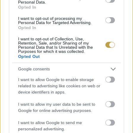
Personal Data.
mindent csináljunk úgy, ahogy szoktunk a rántott
Opted In
hús összeállításánál és kisütésénél.
I want to opt-out of processing my
Personal Data for Targeted Advertising.
Opted In
Szerző: Bódy Kolos
I want to opt-out of Collection, Use,
Címlapfotó:
Mark König
/ Unsplash
Retention, Sale, and/or Sharing of my
Personal Data that Is Unrelated with the
Purposes for which it was collected.
Opted Out
Google consents
I want to allow Google to enable storage
related to advertising like cookies on web or
device identifiers in apps.
I want to allow my user data to be sent to
Google for online advertising purposes.
I want to allow Google to send me
personalized advertising.