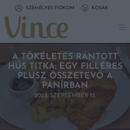
Tovább a navigációhoz
SZEMÉLYES FIÓKOM
KOSÁR
Tovább a tartalomhoz
Me
A TÖKÉLETES RÁNTOTT
HÚS TITKA: EGY FILLÉRES
PLUSZ ÖSSZETEVŐ A
PANÍRBAN
2023. SZEPTEMBER 13.