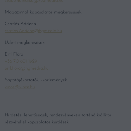
szabo.hajnalka@kodmedia.hu
Magazinnal kapcsolatos megkeresések:
Csatlós Adrienn
csatlos.Adrienn@hgmedia.hu
Üzleti megkeresések:
Ertl Flóra
+36 70 601 1929
ertl.flora@hgmedia.hu
Sajtótájékoztatók, -közlemények
vince@vince.hu
Hirdetési lehetőségek, rendezvényeken történő kiállítói
részvétellel kapcsolatos kérdések: