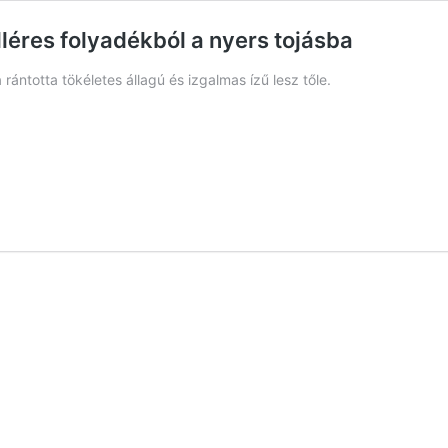
illéres folyadékból a nyers tojásba
ántotta tökéletes állagú és izgalmas ízű lesz tőle.