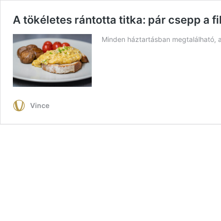
A tökéletes rántotta titka: pár csepp a f
Minden háztartásban megtalálható, a r
Vince