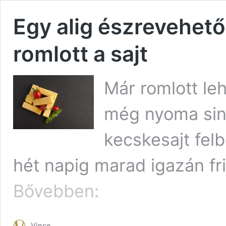
Egy alig észrevehető 
romlott a sajt
Már romlott le
még nyoma sinc
kecskesajt fel
hét napig marad igazán fr
Egy
Bővebben:
alig
észrevehető
jel
Vince
árulja