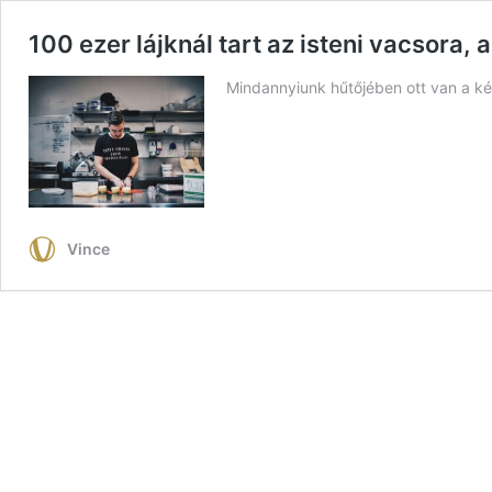
100 ezer lájknál tart az isteni vacsora,
Mindannyiunk hűtőjében ott van a ké
Vince