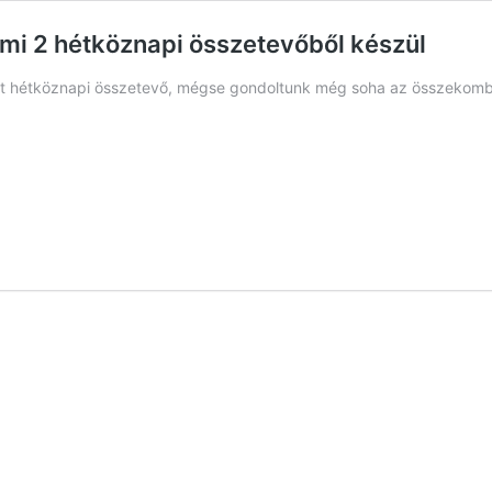
 ami 2 hétköznapi összetevőből készül
t hétköznapi összetevő, mégse gondoltunk még soha az összekombiná