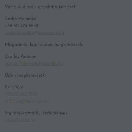
Vince Klubbal kapcsolatos kérdések:
Szabó Hajnalka
+36 30 474 5558
szabo.hajnalka@kodmedia.hu
Magazinnal kapcsolatos megkeresések:
Csatlós Adrienn
csatlos.Adrienn@hgmedia.hu
Üzleti megkeresések:
Ertl Flóra
+36 70 601 1929
ertl.flora@hgmedia.hu
Sajtótájékoztatók, -közlemények
vince@vince.hu