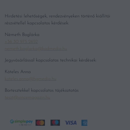
Hirdetési lehetőségek, rendezvényeken történő kiállítói
részvétellel kapcsolatos kérdések:
Németh Boglárka
+36 30 975 2652
nemeth.boglarka@kodmedia.hu
Jegyvásárlással kapcsolatos technikai kérdések:
Köteles Anna
koteles.anna@hgmedia.hu
Bortesztekkel kapcsolatos tájékoztatás
teszt@vincemagazin.hu