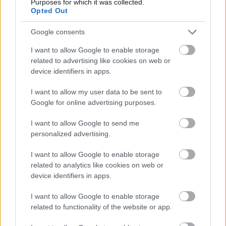
Purposes for which it was collected.
íz jelenjen meg a kencében.
Opted Out
Google consents
Ne féljünk a kenyér helyett mást választani! Jó
I want to allow Google to enable storage
ötlet lehet például bármilyen pékárú, a
related to advertising like cookies on web or
burgonya, lepény, vagy akár a tenger
device identifiers in apps.
gyümölcsei, mint a garnélarák vagy grillezett
I want to allow my user data to be sent to
osztriga.
Google for online advertising purposes.
I want to allow Google to send me
A krém 30 százalék vodkát tartalmaz, egy
personalized advertising.
átlagos alkoholtartalmú vodka esetén ez
olyan, mintha egy 12 százalékos bort innánk.
I want to allow Google to enable storage
related to analytics like cookies on web or
Emiatt inkább este együk, amikor bár biztosan
device identifiers in apps.
tudjuk, hogy nem ülünk autóba vagy nem kell
I want to allow Google to enable storage
fontos tárgyaláson részt vennünk.
related to functionality of the website or app.