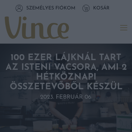
Tovább a navigációhoz
SZEMÉLYES FIÓKOM
KOSÁR
Tovább a tartalomhoz
Me
100 EZER LÁJKNÁL TART
AZ ISTENI VACSORA, AMI 2
HÉTKÖZNAPI
ÖSSZETEVŐBŐL KÉSZÜL
2023. FEBRUÁR 06.