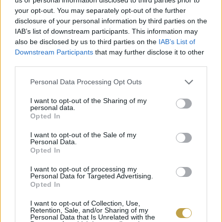
your opt-out. You may separately opt-out of the further
megtalálható jellegzetes bölényfűszálról
disclosure of your personal information by third parties on the
ismert. A vodka a receptben különösen
IAB’s list of downstream participants. This information may
also be disclosed by us to third parties on the
IAB’s List of
hangsúlyos, ezért fontos, hogy magasabb
Downstream Participants
that may further disclose it to other
minőségű vodkát használjunk.
third parties.
Please note that this website/app uses one or more Google
Personal Data Processing Opt Outs
Használjunk jó minőségű vajat. Lehet, hogy
services and may gather and store information including but
egyszerűbb a mindennapi főzéshez használt
not limited to your visit or usage behaviour. You may click to
I want to opt-out of the Sharing of my
personal data.
grant or deny consent to Google and its third-party tags to
vajat elővenni, de érdemes a finomabb, fűvel
Opted In
use your data for below specified purposes in below Google
táplált marha tejéből köpült fajtát választani.
consent section.
I want to opt-out of the Sale of my
Personal Data.
Opted In
Ha megvan a vaj, dobjuk fel! A videóban
I want to opt-out of processing my
látható recept elég minimalista, ezért könnyen
Personal Data for Targeted Advertising.
Opted In
fejleszthető. Fontoljuk meg a friss
fűszernövények, fűszerkeverékek, fokhagyma
I want to opt-out of Collection, Use,
Retention, Sale, and/or Sharing of my
vagy akár torma hozzáadását, hogy még több
Personal Data that Is Unrelated with the