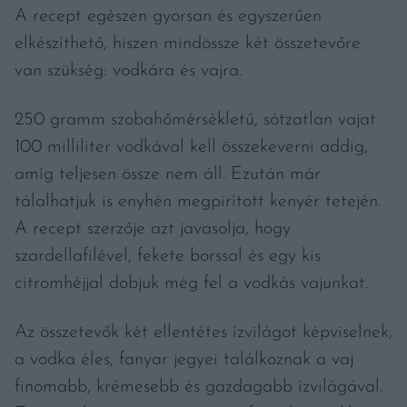
A recept egészen gyorsan és egyszerűen
elkészíthető, hiszen mindössze két összetevőre
van szükség: vodkára és vajra.
250 gramm szobahőmérsékletű, sótzatlan vajat
100 milliliter vodkával kell összekeverni addig,
amíg teljesen össze nem áll. Ezután már
tálalhatjuk is enyhén megpirított kenyér tetején.
A recept szerzője azt javasolja, hogy
szardellafilével, fekete borssal és egy kis
citromhéjjal dobjuk még fel a vodkás vajunkat.
Az összetevők két ellentétes ízvilágot képviselnek,
a vodka éles, fanyar jegyei találkoznak a vaj
finomabb, krémesebb és gazdagabb ízvilágával.