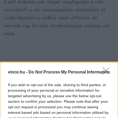
Ezért érdemes pár tippet megfogadni a cikk
szerzőjétől is, aki összességében előételként el
tudja képzelni a vodkás vajat otthonra, de
szerinte egy kis sóra mindenképpen szükség van
még.
MÉG MIRE FIGYELJÜNK?
vince.hu -
Do Not Process My Personal Information
Vegyük figyelembe, hogy miből készült a
If you wish to opt-out of the sale, sharing to third parties, or
vodka (gabonából, burgonyából vagy akár
processing of your personal or sensitive information for
rizsből). Mivel a cikk szerzője a párosításnál
targeted advertising by us, please use the below opt-out
section to confirm your selection. Please note that after your
inkább kelet-európai irányba indult, a lengyel
opt-out request is processed you may continue seeing
Żubrówka mellett döntött. Ez az ital édes,
interest-based ads based on personal information utilized by
virágos jegyeiről és a minden üvegben
us or personal information disclosed to third parties prior to