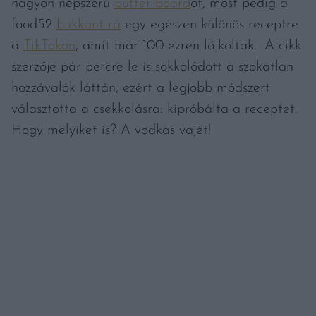
nagyon népszerű
butter board
ot, most pedig a
food52
bukkant rá
egy egészen különös receptre
a
TikTokon
, amit már 100 ezren lájkoltak. A cikk
szerzője pár percre le is sokkolódott a szokatlan
hozzávalók láttán, ezért a legjobb módszert
választotta a csekkolásra: kipróbálta a receptet.
Hogy melyiket is? A vodkás vajét!