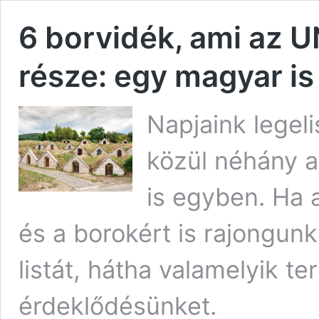
6 borvidék, ami az 
része: egy magyar is
Napjaink legel
közül néhány 
is egyben. Ha 
és a borokért is rajongun
listát, hátha valamelyik te
érdeklődésünket.