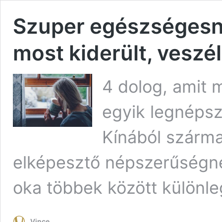
Szuper egészségesnek
most kiderült, veszél
4 dolog, amit 
egyik legnépsz
Kínából szárma
elképesztő népszerűségne
oka többek között különl
Vince