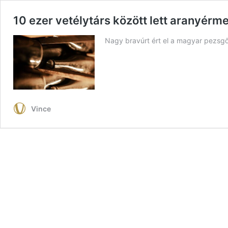
10 ezer vetélytárs között lett aranyé
Nagy bravúrt ért el a magyar pezsgő
Vince