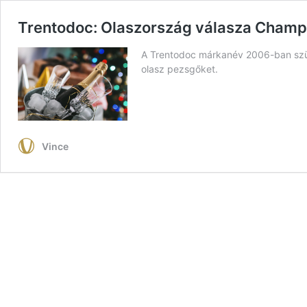
Trentodoc: Olaszország válasza Cham
A Trentodoc márkanév 2006-ban szület
olasz pezsgőket.
Vince