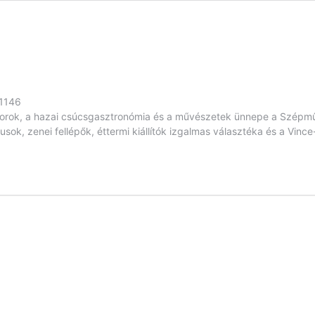
1146
borok, a hazai csúcsgasztronómia és a művészetek ünnepe a Szépmű
ok, zenei fellépők, éttermi kiállítók izgalmas választéka és a Vince-