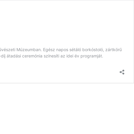
vészeti Múzeumban. Egész napos sétáló borkóstoló, zártkörű
díj átadási ceremónia színesíti az idei év programját.