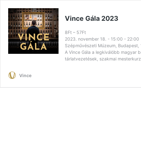
Vince Gála 2023
8Ft – 57Ft
2023. november 18. - 15:00
-
22:00
Szépművészeti Múzeum, Budapest, 
A Vince Gála a legkiválóbb magyar 
tárlatvezetések, szakmai mesterkurzus
Vince