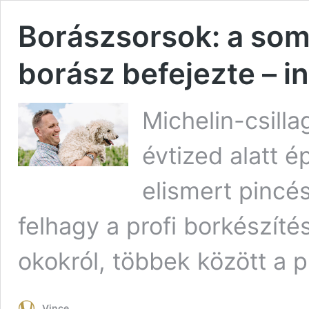
Borászsorsok: a som
borász befejezte – in
Michelin-csilla
évtized alatt é
elismert pincé
felhagy a profi borkészíté
okokról, többek között a p
Vince