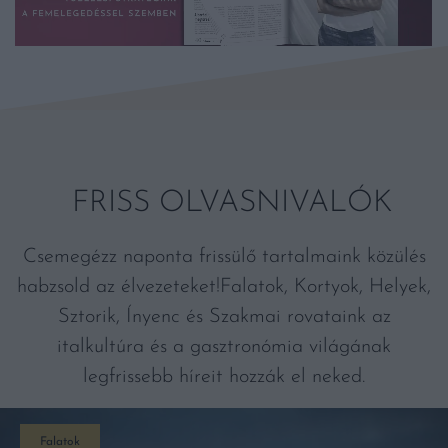
FRISS OLVASNIVALÓK
Csemegézz naponta frissülő tartalmaink közülés
habzsold az élvezeteket!Falatok, Kortyok, Helyek,
Sztorik, Ínyenc és Szakmai rovataink az
italkultúra és a gasztronómia világának
legfrissebb híreit hozzák el neked.
Falatok