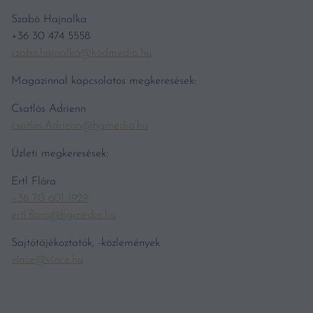
Szabó Hajnalka
+36 30 474 5558
szabo.hajnalka@kodmedia.hu
Magazinnal kapcsolatos megkeresések:
Csatlós Adrienn
csatlos.Adrienn@hgmedia.hu
Üzleti megkeresések:
Ertl Flóra
+36 70 601 1929
ertl.flora@hgmedia.hu
Sajtótájékoztatók, -közlemények
vince@vince.hu