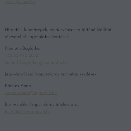
vince@vince.hu
Hirdetési lehetőségek, rendezvényeken történő kiállítói
részvétellel kapcsolatos kérdések:
Németh Boglárka
+36 30 975 2652
nemeth.boglarka@kodmedia.hu
Jegyvásárlással kapcsolatos technikai kérdések:
Köteles Anna
koteles.anna@hgmedia.hu
Bortesztekkel kapcsolatos tájékoztatás
teszt@vincemagazin.hu