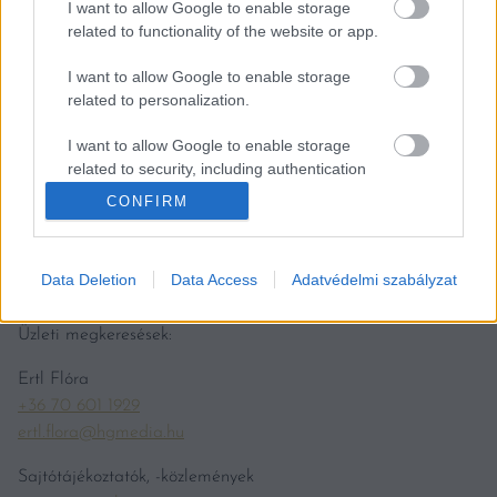
I want to allow Google to enable storage
related to functionality of the website or app.
KAPCSOLAT
I want to allow Google to enable storage
Vince Klubbal kapcsolatos kérdések:
related to personalization.
Szabó Hajnalka
I want to allow Google to enable storage
+36 30 474 5558
related to security, including authentication
szabo.hajnalka@kodmedia.hu
functionality and fraud prevention, and other
CONFIRM
user protection.
Magazinnal kapcsolatos megkeresések:
Csatlós Adrienn
Data Deletion
Data Access
Adatvédelmi szabályzat
csatlos.Adrienn@hgmedia.hu
Üzleti megkeresések:
Ertl Flóra
+36 70 601 1929
ertl.flora@hgmedia.hu
Sajtótájékoztatók, -közlemények