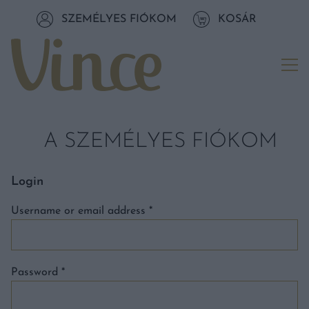
Tovább a navigációhoz
SZEMÉLYES FIÓKOM
KOSÁR
Tovább a tartalomhoz
Me
A SZEMÉLYES FIÓKOM
Login
Username or email address
*
Password
*