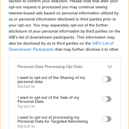
section to confirm your selection. Please note that after your
opt-out request is processed you may continue seeing
Telefonszám
interest-based ads based on personal information utilized by
us or personal information disclosed to third parties prior to
your opt-out. You may separately opt-out of the further
disclosure of your personal information by third parties on the
IAB’s list of downstream participants. This information may
Password
*
also be disclosed by us to third parties on the
IAB’s List of
Downstream Participants
that may further disclose it to other
third parties.
Please note that this website/app uses one or more Google
Elolvastam és elfogadom az
Adatvédelmi
Personal Data Processing Opt Outs
szabályzatban foglaltakat.
*
services and may gather and store information including but
not limited to your visit or usage behaviour. You may click to
I want to opt-out of the Sharing of my
personal data.
grant or deny consent to Google and its third-party tags to
Opted In
use your data for below specified purposes in below Google
Elolvastam és elfogadom az
Általános Szerződési
Feltételekben foglaltakat.
*
consent section.
I want to opt-out of the Sale of my
Personal Data.
Opted In
I want to opt-out of processing my
REGISTER
Personal Data for Targeted Advertising.
Opted In