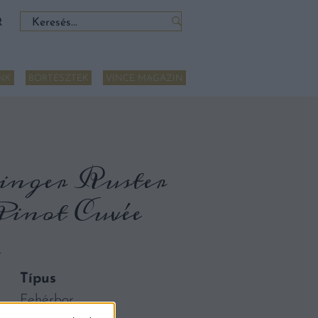
Keresés:
R
NK
BORTESZTEK
VINCE MAGAZIN
inger Ruster
inot Cuvée
R
Típus
Fehérbor