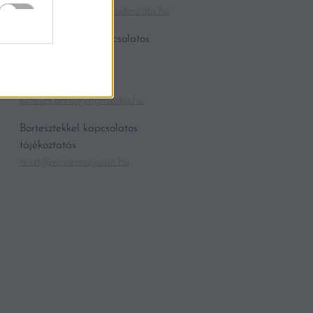
nemeth.boglarka@kodmedia.hu
Jegyvásárlással kapcsolatos
technikai kérdések:
Köteles Anna
koteles.anna@hgmedia.hu
Bortesztekkel kapcsolatos
tájékoztatás
teszt@vincemagazin.hu