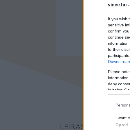
vince.hu 
If you wish 
sensitive in
confirm you
continue se
information 
further disc
participants
Downstream 
Please note
information 
deny consent
in below Go
Persona
I want t
Opted 
LEÍRÁS