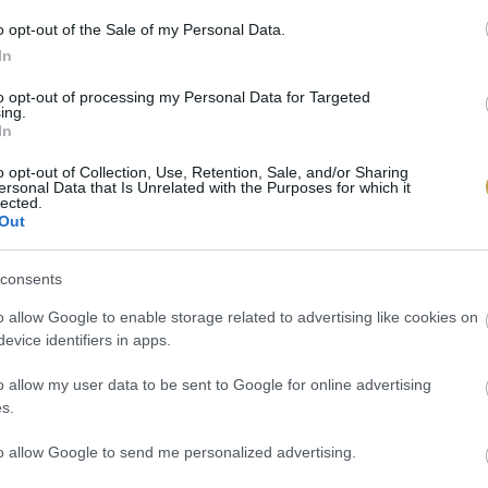
gállapodott bor kissé emelkedett illóval, csokoládés, 
o opt-out of the Sale of my Personal Data.
In
szirupos bor élénk savval, aszalványokkal és fűszerekkel
ú utóíz.
to opt-out of processing my Personal Data for Targeted
ing.
In
o opt-out of Collection, Use, Retention, Sale, and/or Sharing
ersonal Data that Is Unrelated with the Purposes for which it
lected.
Out
consents
ZOLGÁLTATÁSAINK
KAPCSOLAT
o allow Google to enable storage related to advertising like cookies on
evice identifiers in apps.
orcsomagjaink
Vince Klubbal kapcsolatos
endezvény jegyek
kérdések:
o allow my user data to be sent to Google for online advertising
s.
Szabó Hajnalka
to allow Google to send me personalized advertising.
+36 30 474 5558
szabo.hajnalka@kodmedia.hu