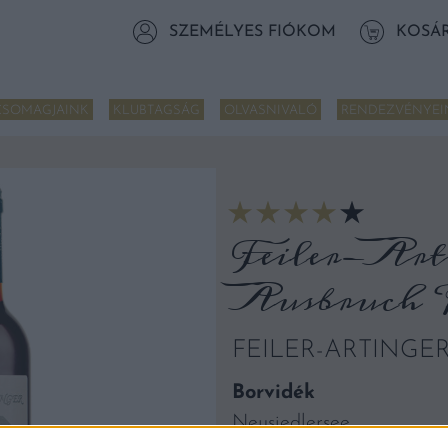
SZEMÉLYES FIÓKOM
KOSÁ
CSOMAGJAINK
KLUBTAGSÁG
OLVASNIVALÓ
RENDEZVÉNYEI
Feiler-Art
Ausbruch P
FEILER-ARTINGE
Borvidék
Neusiedlersee,
Burgenland, Ausztria