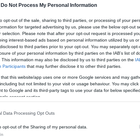
-
Do Not Process My Personal Information
Szőlőfajta
to opt-out of the sale, sharing to third parties, or processing of your per
Chardonnay; Pinot blanc;
formation for targeted advertising by us, please use the below opt-out s
Pinot gris
r selection. Please note that after your opt-out request is processed y
eing interest-based ads based on personal information utilized by us or
Jelleg
disclosed to third parties prior to your opt-out. You may separately opt-
Édes
losure of your personal information by third parties on the IAB’s list of
. This information may also be disclosed by us to third parties on the
IA
Évjárat
Participants
that may further disclose it to other third parties.
1996
 that this website/app uses one or more Google services and may gath
including but not limited to your visit or usage behaviour. You may click 
 to Google and its third-party tags to use your data for below specifi
ogle consent section.
l Data Processing Opt Outs
o opt-out of the Sharing of my personal data.
In