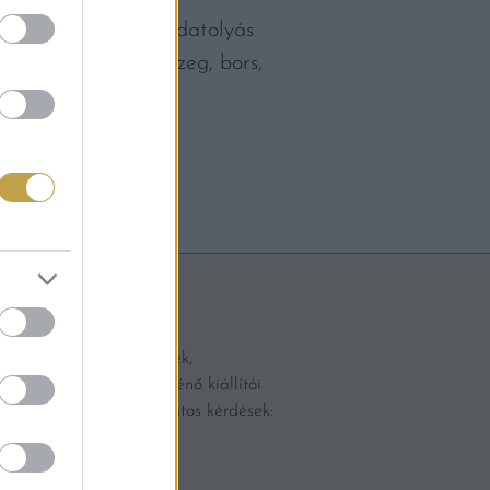
kávés, aszalt fügés, datolyás
: rumos dió, szegfűszeg, bors,
Hirdetési lehetőségek,
rendezvényeken történő kiállítói
részvétellel kapcsolatos kérdések:
Németh Boglárka
+36 30 975 2652