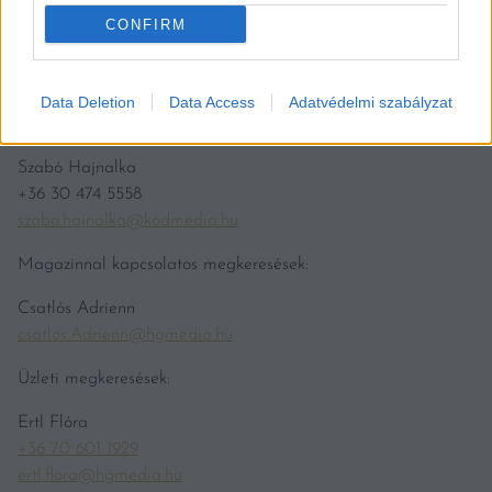
Borcsomagjaink
CONFIRM
Rendezvény jegyek
KAPCSOLAT
Data Deletion
Data Access
Adatvédelmi szabályzat
Vince Klubbal kapcsolatos kérdések:
Szabó Hajnalka
+36 30 474 5558
szabo.hajnalka@kodmedia.hu
Magazinnal kapcsolatos megkeresések:
Csatlós Adrienn
csatlos.Adrienn@hgmedia.hu
Üzleti megkeresések:
Ertl Flóra
+36 70 601 1929
ertl.flora@hgmedia.hu