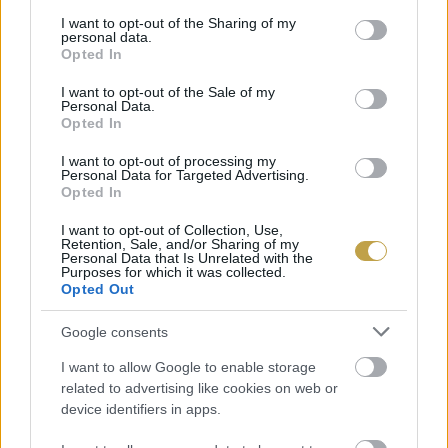
services and may gather and store information including but
18.50 pont
not limited to your visit or usage behaviour. You may click to
I want to opt-out of the Sharing of my
personal data.
grant or deny consent to Google and its third-party tags to
Opted In
use your data for below specified purposes in below Google
consent section.
I want to opt-out of the Sale of my
Personal Data.
Opted In
I want to opt-out of processing my
Personal Data for Targeted Advertising.
Opted In
LEÍRÁS
I want to opt-out of Collection, Use,
Retention, Sale, and/or Sharing of my
Mély aranysárga szín, jó komplexitású, érett
Personal Data that Is Unrelated with the
Purposes for which it was collected.
fehér gyümölcsökben, őszibarackban gazdag illat
Opted Out
pici fássággal, dióval, mézes, viaszos, botritiszes
Google consents
jegyekkel. Gazdag korty, közepesnél teltebb,
élénk savú, zamatos, klasszikus stílusú bor olajos
I want to allow Google to enable storage
related to advertising like cookies on web or
textúrával, mézes, birses, diós ízekkel.
device identifiers in apps.
Koncentrált, ásványos és hosszú, utóízében finom