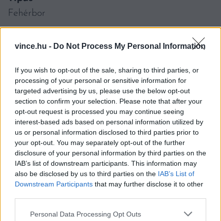
Fehérbor
Szőlőfajta
vince.hu -
Do Not Process My Personal Information
Hárslevelű
Árkategória
If you wish to opt-out of the sale, sharing to third parties, or
processing of your personal or sensitive information for
5.000 Ft - 8.000 Ft
targeted advertising by us, please use the below opt-out
section to confirm your selection. Please note that after your
Jelleg
opt-out request is processed you may continue seeing
Száraz
interest-based ads based on personal information utilized by
us or personal information disclosed to third parties prior to
Vince teszt időpont
your opt-out. You may separately opt-out of the further
disclosure of your personal information by third parties on the
2022. július
IAB’s list of downstream participants. This information may
also be disclosed by us to third parties on the
IAB’s List of
Évjárat
Downstream Participants
that may further disclose it to other
2019
third parties.
Vince értékelés
Please note that this website/app uses one or more Google
Personal Data Processing Opt Outs