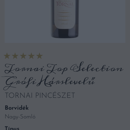
Tornai Top Selection
Grófi Hárslevelű
TORNAI PINCÉSZET
Borvidék
Nagy-Somló
Típus