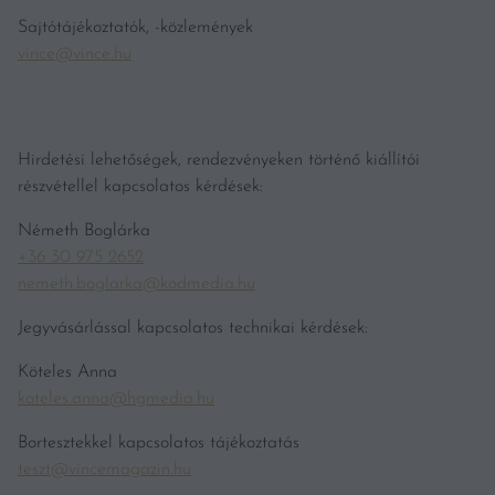
Sajtótájékoztatók, -közlemények
vince@vince.hu
Hirdetési lehetőségek, rendezvényeken történő kiállítói
részvétellel kapcsolatos kérdések:
Németh Boglárka
+36 30 975 2652
nemeth.boglarka@kodmedia.hu
Jegyvásárlással kapcsolatos technikai kérdések:
Köteles Anna
koteles.anna@hgmedia.hu
Bortesztekkel kapcsolatos tájékoztatás
teszt@vincemagazin.hu