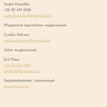
Szabó Hajnalka
+36 30 474 5558
szabo.hajnalka@kodmedia.hu
Magazinnal kapcsolatos megkeresések:
Csatlós Adrienn
csatlos.Adrienn@hgmedia.hu
Üzleti megkeresések:
Ertl Flóra
+36 70 601 1929
ertl.flora@hgmedia.hu
Sajtótájékoztatók, -közlemények
vince@vince.hu