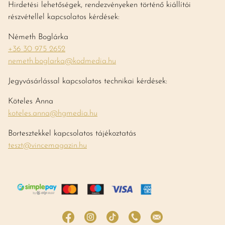
Hirdetési lehetőségek, rendezvényeken történő kiállítói
részvétellel kapcsolatos kérdések:
Németh Boglárka
+36 30 975 2652
nemeth.boglarka@kodmedia.hu
Jegyvásárlással kapcsolatos technikai kérdések:
Köteles Anna
koteles.anna@hgmedia.hu
Bortesztekkel kapcsolatos tájékoztatás
teszt@vincemagazin.hu