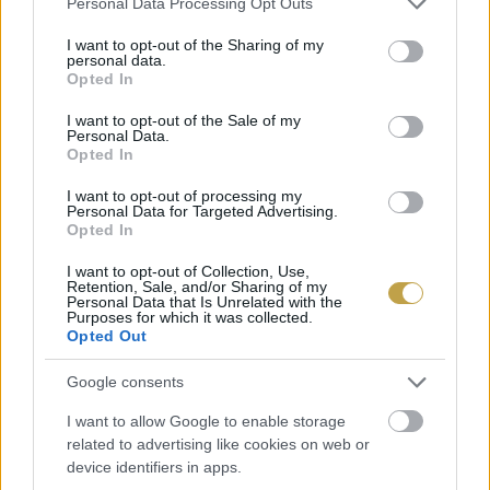
remek majonézes salátát készíthetünk, amelyet
Personal Data Processing Opt Outs
services and may gather and store information including but
friss uborkával, főtt tojással és egy kevés
not limited to your visit or usage behaviour. You may click to
I want to opt-out of the Sharing of my
personal data.
mustárral keverve érdemes ízesíteni. Pirítóssal
grant or deny consent to Google and its third-party tags to
Opted In
use your data for below specified purposes in below Google
vagy friss baguette-tel mennyei.”
Ha pedig egy
consent section.
I want to opt-out of the Sale of my
igazán meglepő, mégis remekül működő
Personal Data.
Opted In
kombinációra vágyunk, akkor keverjük össze az
I want to opt-out of processing my
apróra vágott sonkát friss ananásszal,
Personal Data for Targeted Advertising.
korianderrel, lime-lével és egy kevés chilivel, ami
Opted In
tökéletes kísérője lehet grillezett húsonak vagy
I want to opt-out of Collection, Use,
Retention, Sale, and/or Sharing of my
halaknak a tavaszi időszakban, de akár taco
Personal Data that Is Unrelated with the
Purposes for which it was collected.
tölteléknek is felhasználhatjuk.
Opted Out
Google consents
I want to allow Google to enable storage
related to advertising like cookies on web or
device identifiers in apps.
EXTRA TIPP