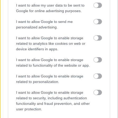
I want to allow my user data to be sent to
ha a sonkát vékony szeletekre vágva a sütőben
Google for online advertising purposes.
vagy serpenyőben ropogósra sütjük, kiváló snack
vagy levesbetét készíthető belőle. A ropogós
I want to allow Google to send me
personalized advertising.
sonkaszeletek salátákhoz és tésztákhoz is remek
kiegészítők.
I want to allow Google to enable storage
related to analytics like cookies on web or
device identifiers in apps.
Az N28 Wine & Kitchen séfje a szezonális
alapanyagok és a tudatos konyhai megoldások
I want to allow Google to enable storage
related to functionality of the website or app.
híve, így érdemes követni tippjeit, hogy ne csak
finom, hanem fenntartható ételeket is
I want to allow Google to enable storage
related to personalization.
készíthessünk otthon.
I want to allow Google to enable storage
Címlapfotó: N28 Wine & Kitchen
related to security, including authentication
functionality and fraud prevention, and other
user protection.