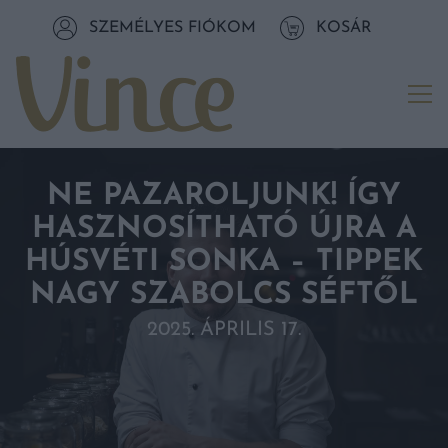
Tovább a navigációhoz
SZEMÉLYES FIÓKOM
KOSÁR
Tovább a tartalomhoz
Me
NE PAZAROLJUNK! ÍGY
HASZNOSÍTHATÓ ÚJRA A
HÚSVÉTI SONKA – TIPPEK
NAGY SZABOLCS SÉFTŐL
2025. ÁPRILIS 17.