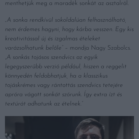
menthetjük meg a maradék sonkát az asztalról.
„A sonka rendkívül sokoldalúan felhasználható,
nem érdemes hagyni, hogy kárba vesszen. Egy kis
kreativitással új és izgalmas ételeket
varázsolhatunk belőle”
– mondja Nagy Szabolcs.
„
A sonkás tojásos szendvics az egyik
legegyszerűbb verzió például, hiszen a reggelit
könnyedén feldobhatjuk, ha a klasszikus
tojáskrémes vagy rántottás szendvics tetejére
apróra vágott sonkát szórunk. Így extra ízt és
textúrát adhatunk az ételnek.”