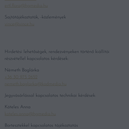
ertl.flora@hgmedia.hu
Sajtótájékoztatók, -közlemények
vince@vince.hu
Hirdetési lehetőségek, rendezvényeken történő kiállítói
részvétellel kapcsolatos kérdések:
Németh Boglárka
+36 30 975 2652
nemeth.boglarka@kodmedia.hu
Jegyvásárlással kapcsolatos technikai kérdések:
Köteles Anna
koteles.anna@hgmedia.hu
Bortesztekkel kapcsolatos tájékoztatás