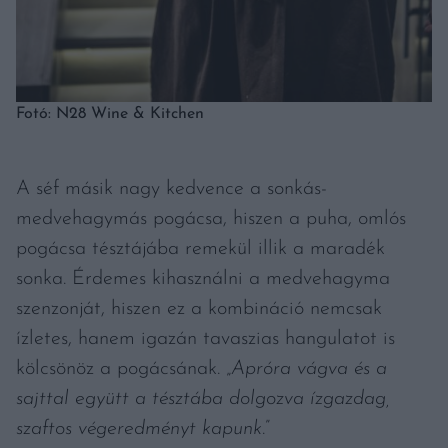
Fotó: N28 Wine & Kitchen
A séf másik nagy kedvence a sonkás-
medvehagymás pogácsa, hiszen a puha, omlós
pogácsa tésztájába remekül illik a maradék
sonka. Érdemes kihasználni a medvehagyma
szenzonját, hiszen ez a kombináció nemcsak
ízletes, hanem igazán tavaszias hangulatot is
kölcsönöz a pogácsának. „
Apróra vágva és a
sajttal együtt a tésztába dolgozva ízgazdag,
szaftos végeredményt kapunk
.”