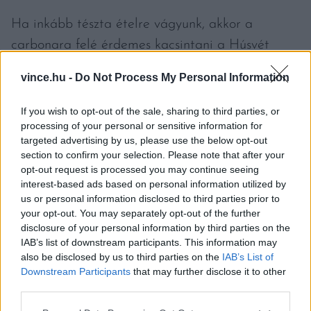
Ha inkább tészta ételre vágyunk, akkor a
carbonara felé érdemes kacsintani a Húsvét
utáni héten, hiszen ezt a klasszikus olasz
vince.hu -
Do Not Process My Personal Information
tésztaételt szalonna helyett sonkával is
elkészíthetjük. Egy kis tejszínnel, tojássárgájával
If you wish to opt-out of the sale, sharing to third parties, or
processing of your personal or sensitive information for
és parmezánnal krémes, ízgazdag fogás
targeted advertising by us, please use the below opt-out
születhet. Ha egy igazán magyaros fogásra
section to confirm your selection. Please note that after your
vágyunk még a húsvéti lakomák után, akkor
opt-out request is processed you may continue seeing
interest-based ads based on personal information utilized by
bátran fogjunk neki egy rakott krumplinak is,
us or personal information disclosed to third parties prior to
hiszen a hagyományos rakott krumplit
your opt-out. You may separately opt-out of the further
disclosure of your personal information by third parties on the
feldobhatjuk az ünnepi sonka maradékával, így
IAB’s list of downstream participants. This information may
még gazdagabb és ínycsiklandóbb lesz.
also be disclosed by us to third parties on the
IAB’s List of
Downstream Participants
that may further disclose it to other
third parties.
Salátát is bátran ízesíthetünk vele. „
A sonkából
Please note that this website/app uses one or more Google