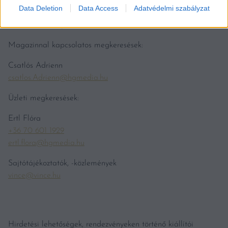
Szabó Hajnalka
Data Deletion
Data Access
Adatvédelmi szabályzat
+36 30 474 5558
szabo.hajnalka@kodmedia.hu
Magazinnal kapcsolatos megkeresések:
Csatlós Adrienn
csatlos.Adrienn@hgmedia.hu
Üzleti megkeresések:
Ertl Flóra
+36 70 601 1929
ertl.flora@hgmedia.hu
Sajtótájékoztatók, -közlemények
vince@vince.hu
Hirdetési lehetőségek, rendezvényeken történő kiállítói