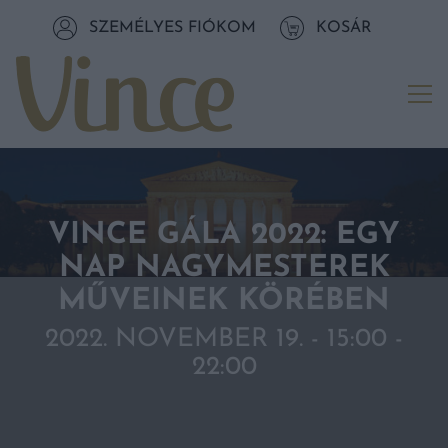
Tovább a navigációhoz
SZEMÉLYES FIÓKOM
KOSÁR
Tovább a tartalomhoz
Me
VINCE GÁLA 2022: EGY
NAP NAGYMESTEREK
MŰVEINEK KÖRÉBEN
2022. NOVEMBER 19. - 15:00
-
22:00