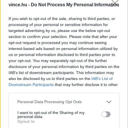
vince.hu -
Do Not Process My Personal Information
Rólunk írták:
If you wish to opt-out of the sale, sharing to third parties, or
Food and Wine
processing of your personal or sensitive information for
targeted advertising by us, please use the below opt-out
BOR és PIAC
section to confirm your selection. Please note that after your
opt-out request is processed you may continue seeing
Hamu és Gyémánt
interest-based ads based on personal information utilized by
us or personal information disclosed to third parties prior to
Borindex
your opt-out. You may separately opt-out of the further
Borportré
disclosure of your personal information by third parties on the
IAB’s list of downstream participants. This information may
Ihatóbb Magyarországért
also be disclosed by us to third parties on the
IAB’s List of
Downstream Participants
that may further disclose it to other
Index
third parties.
Please note that this website/app uses one or more Google
Personal Data Processing Opt Outs
services and may gather and store information including but
not limited to your visit or usage behaviour. You may click to
I want to opt-out of the Sharing of my
personal data.
grant or deny consent to Google and its third-party tags to
Opted In
use your data for below specified purposes in below Google