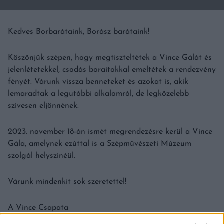
Kedves Borbarátaink, Borász barátaink!
Köszönjük szépen, hogy megtiszteltétek a Vince Gálát és
jelenlétetekkel, csodás boraitokkal emeltétek a rendezvény
fényét. Várunk vissza benneteket és azokat is, akik
lemaradtak a legutóbbi alkalomról, de legközelebb
szívesen eljönnének.
2023. november 18-án ismét megrendezésre kerül a Vince
Gála, amelynek ezúttal is a Szépművészeti Múzeum
szolgál helyszínéül.
Várunk mindenkit sok szeretettel!
A Vince Csapata