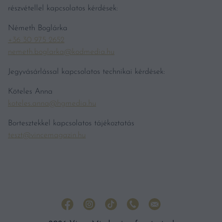
részvétellel kapcsolatos kérdések:
Németh Boglárka
+36 30 975 2652
nemeth.boglarka@kodmedia.hu
Jegyvásárlással kapcsolatos technikai kérdések:
Köteles Anna
koteles.anna@hgmedia.hu
Bortesztekkel kapcsolatos tájékoztatás
teszt@vincemagazin.hu