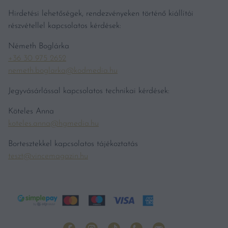
Hirdetési lehetőségek, rendezvényeken történő kiállítói
részvétellel kapcsolatos kérdések:
Németh Boglárka
+36 30 975 2652
nemeth.boglarka@kodmedia.hu
Jegyvásárlással kapcsolatos technikai kérdések:
Köteles Anna
koteles.anna@hgmedia.hu
Bortesztekkel kapcsolatos tájékoztatás
teszt@vincemagazin.hu