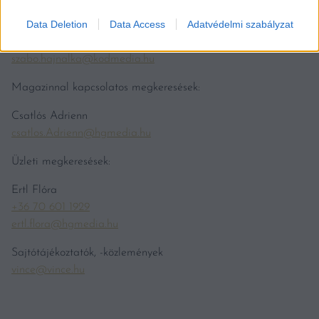
Data Deletion
Data Access
Adatvédelmi szabályzat
Szabó Hajnalka
+36 30 474 5558
szabo.hajnalka@kodmedia.hu
Magazinnal kapcsolatos megkeresések:
Csatlós Adrienn
csatlos.Adrienn@hgmedia.hu
Üzleti megkeresések:
Ertl Flóra
+36 70 601 1929
ertl.flora@hgmedia.hu
Sajtótájékoztatók, -közlemények
vince@vince.hu