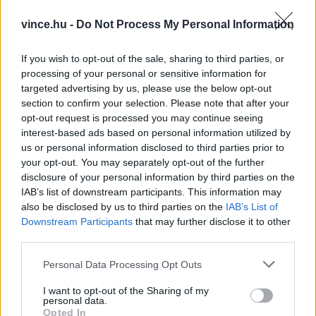
VINCE BORMŰHELY: FÉNYES EGRI
vince.hu -
Do Not Process My Personal Information
CSILLAGOK
augusztus 27.
If you wish to opt-out of the sale, sharing to third parties, or
processing of your personal or sensitive information for
augusztus 27. - 18:00
-
20:00
targeted advertising by us, please use the below opt-out
VINCE BORMŰHELY: BOR- ÉS SAJTKÓSTOLÓ
section to confirm your selection. Please note that after your
CSERNUS KÁROLLYAL
opt-out request is processed you may continue seeing
szeptember 3.
interest-based ads based on personal information utilized by
us or personal information disclosed to third parties prior to
szeptember 3. - 18:00
-
20:00
your opt-out. You may separately opt-out of the further
VINCE BORMŰHELY: VÖRÖSBOR ÚJ
disclosure of your personal information by third parties on the
DIMENZIÓBAN – SAZÜ PREMIER BORKÓSTOLÓ!
IAB’s list of downstream participants. This information may
also be disclosed by us to third parties on the
IAB’s List of
View Calendar
Downstream Participants
that may further disclose it to other
third parties.
Please note that this website/app uses one or more Google
Personal Data Processing Opt Outs
services and may gather and store information including but
not limited to your visit or usage behaviour. You may click to
I want to opt-out of the Sharing of my
personal data.
There were no results found.
grant or deny consent to Google and its third-party tags to
Opted In