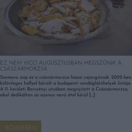
EZ NEM VICC! AUGUSZTUSBAN MEGSZŰNIK A
CSÁSZÁRMORZSA
Szomorú nap ez a császármorzsa hazai rajongóinak. 2022-ben
különleges hellyel bővült a budapesti vendéglátóhelyek listája.
A 11. kerületi Bercsényi utcában megnyitott a Császármorzsa,
ahol dedikáltan az azonos nevű étel körül […]
BŐVEBBEN