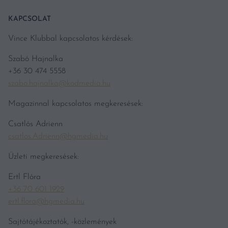
KAPCSOLAT
Vince Klubbal kapcsolatos kérdések:
Szabó Hajnalka
+36 30 474 5558
szabo.hajnalka@kodmedia.hu
Magazinnal kapcsolatos megkeresések:
Csatlós Adrienn
csatlos.Adrienn@hgmedia.hu
Üzleti megkeresések:
Ertl Flóra
+36 70 601 1929
ertl.flora@hgmedia.hu
Sajtótájékoztatók, -közlemények