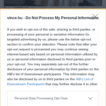
Fotó: VIRTU Restaurant
vince.hu -
Do Not Process My Personal Information
Az előételeket követően minden vendég saját
If you wish to opt-out of the sale, sharing to third parties, or
ízlése szerint választhat főételt és desszertet az
processing of your personal or sensitive information for
targeted advertising by us, please use the below opt-out
alkalomra megálmodott à la carte Sunday
section to confirm your selection. Please note that after your
Roast menüből, ahol a magyar alapanyagok és a
opt-out request is processed you may continue seeing
interest-based ads based on personal information utilized by
nemzetközi inspirációk találkoznak. Így bárki
us or personal information disclosed to third parties prior to
megkóstolhatja Lendvai Levente séf ropogós
your opt-out. You may separately opt-out of the further
malaccsászárját köményes pecsenyelével és
disclosure of your personal information by third parties on the
IAB’s list of downstream participants. This information may
fűszeres almakompóttal, köretként rozmaringos
also be disclosed by us to third parties on the
IAB’s List of
burgonyával, melyet kacsazsírban pirítanak és
Downstream Participants
that may further disclose it to other
third parties.
aranybarnára sütnek, de egészben sült karfiol is
Please note that this website/app uses one or more Google
rendelhető füstölt pirospaprika mázzal és
Personal Data Processing Opt Outs
services and may gather and store information including but
kéksajtmártással, köretként köményes