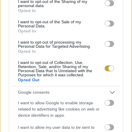
not limited to your visit or usage behaviour. You may click to
I want to opt-out of the Sharing of my
personal data.
káposztasalátával és hidegen sajtolt
grant or deny consent to Google and its third-party tags to
Opted In
use your data for below specified purposes in below Google
tökmagolajjal. Desszertek közül Ilonka néni
consent section.
I want to opt-out of the Sale of my
csörögefánkja hódít majd tejcsokoládé krémmel,
Personal Data.
Opted In
sós karamella mártással és házi
I want to opt-out of processing my
sárgabaracklekvárral, de lesz étcsokoládé
Personal Data for Targeted Advertising.
mousse és pisztáciafagylalt. is. A Michein-ajánlott
Opted In
étterem a gyerekekre is külön gondol:
I want to opt-out of Collection, Use,
Retention, Sale, and/or Sharing of my
paradicsomos tészta friss bazsalikommal, pesztós
Personal Data that Is Unrelated with the
Purposes for which it was collected.
penne pirított fenyőmaggal és rántott csirkemell
Opted Out
parmezános sültburgonyával választható a
Google consents
legkisebbek számára, akiknek játszósarokkal is
I want to allow Google to enable storage
kedveskednek a 28. emeleten.
related to advertising like cookies on web or
device identifiers in apps.
„A vasárnap mindig is a család és a közös
I want to allow my user data to be sent to
étkezések ünnepe volt. A VIRTU Sunday Roast-