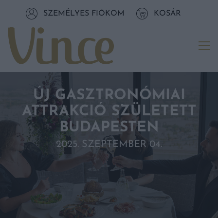
Tovább a navigációhoz
SZEMÉLYES FIÓKOM
KOSÁR
Tovább a tartalomhoz
Me
ÚJ GASZTRONÓMIAI
ATTRAKCIÓ SZÜLETETT
BUDAPESTEN
2025. SZEPTEMBER 04.