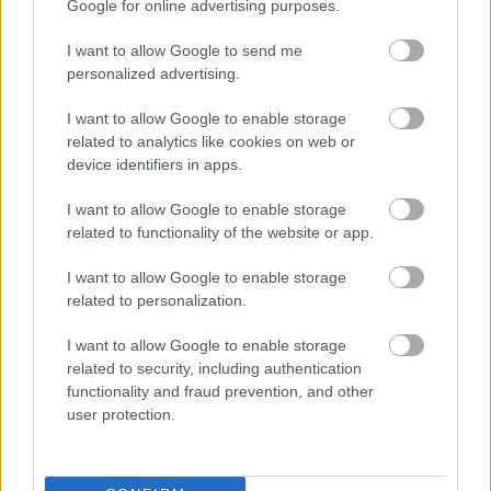
Google for online advertising purposes.
tal ezt a hagyományt szeretnénk új szintre
I want to allow Google to send me
emelni: a klasszikus ízeket modern köntösben
personalized advertising.
kínáljuk, Budapest legmagasabb pontján, ahol a
I want to allow Google to enable storage
gasztronómiai élmény mellé a panoráma és a
related to analytics like cookies on web or
hangulat is hozzáadódik”
– mondta
Lendvai
device identifiers in apps.
Levente
, a VIRTU séfje.
I want to allow Google to enable storage
related to functionality of the website or app.
Részletek és jegyvásárlás:
IDE KATTINTVA
.
I want to allow Google to enable storage
related to personalization.
Címlapfotó: VIRTU Restaurant
I want to allow Google to enable storage
related to security, including authentication
functionality and fraud prevention, and other
user protection.