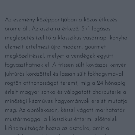
Az esemény középpontjában a közös étkezés
öröme áll. Az asztalra érkező
,
5+1 fogásos
meglepetés ízelítő a klasszikus vasárnapi konyha
elemeit értelmezi újra modern, gourmet
megközelítéssel, melyet a vendégek együtt
fogyaszthatnak el. A frissen sült kovászos kenyér
juhtúrós körözöttel és lassan sült fokhagymával
rögtön otthonosságot teremt, míg a 24 hónapig
érlelt magyar sonka és válogatott charcuterie
a
minőségi kézműves hagyományok erejét mutatja
meg. Az aprólékosan, késsel vágott marhatatár
mustármaggal a klasszikus éttermi előételek
kifinomultságát hozza az asztalra, amit a