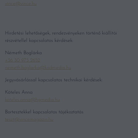
vince@vince.hu
Hirdetési lehetőségek, rendezvényeken történő kiállítói
részvétellel kapcsolatos kérdések:
Németh Boglárka
+36 30 975 2652
nemeth.boglarka@kodmedia.hu
Jegyvásárlással kapcsolatos technikai kérdések:
Köteles Anna
koteles.anna@hgmedia.hu
Bortesztekkel kapcsolatos tájékoztatás
teszt@vincemagazin.hu