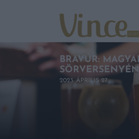
Tovább a navigációhoz
Tovább a tartalomhoz
BOR
BRAVÚR: MAGY
SÖRVERSENYÉN
2023. ÁPRILIS 27.