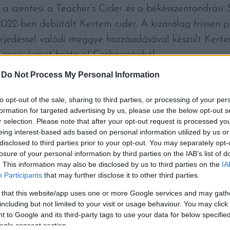
l a szentesi a Teacher’s Cider és a békésszentandrás
022-ben debütált Kertem cider. A kizárólag frissen 
erjedéssel valódi meggye hozzáadásával készült Kert
 aranyérmet hozta el Csehországból.
-
Do Not Process My Personal Information
immár együtt örülhetünk, mert nem csak ti kedvelitek 
üstéremmel jutalmazták az Almás Rétes pastry ale sö
to opt-out of the sale, sharing to third parties, or processing of your per
formation for targeted advertising by us, please use the below opt-out s
és ciderversenyén, a XXXIII. Pivní Pecet sörfesztiválo
r selection. Please note that after your opt-out request is processed y
yes verziója pedig rögtön aranyéremmel térhetett ha
eing interest-based ads based on personal information utilized by us or
disclosed to third parties prior to your opt-out. You may separately opt-
lhette be a kategóriájában”
– olvasható a békésszent
losure of your personal information by third parties on the IAB’s list of
. This information may also be disclosed by us to third parties on the
IA
Participants
that may further disclose it to other third parties.
 Unsplash
 that this website/app uses one or more Google services and may gath
including but not limited to your visit or usage behaviour. You may click 
 to Google and its third-party tags to use your data for below specifi
ogle consent section.