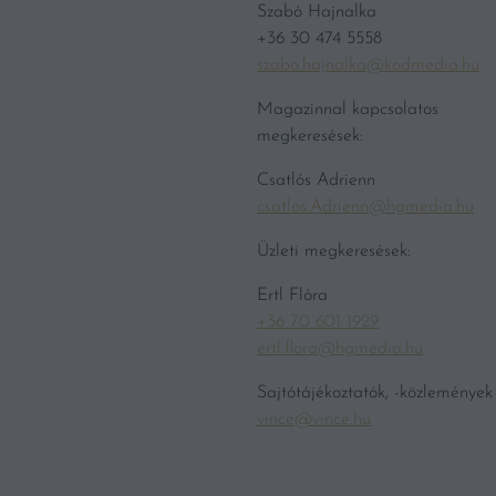
Szabó Hajnalka
+36 30 474 5558
szabo.hajnalka@kodmedia.hu
Magazinnal kapcsolatos
megkeresések:
Csatlós Adrienn
csatlos.Adrienn@hgmedia.hu
Üzleti megkeresések:
Ertl Flóra
+36 70 601 1929
ertl.flora@hgmedia.hu
Sajtótájékoztatók, -közlemények
vince@vince.hu