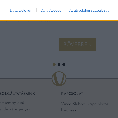
AZ EGYSZERŰ, DE NAGY
keztünk az Etyek-Budai
Gyomorrontás, influenza vagy 
Data Deletion
Data Access
Adatvédelmi szabályzat
cészetnél, a Hernyák Birtokon
persze azért, mert nagyon fino
ást a Vince Klub szervezésében.
BŐVEBBEN
ZOLGÁLTATÁSAINK
KAPCSOLAT
orcsomagjaink
Vince Klubbal kapcsolatos
endezvény jegyek
kérdések: