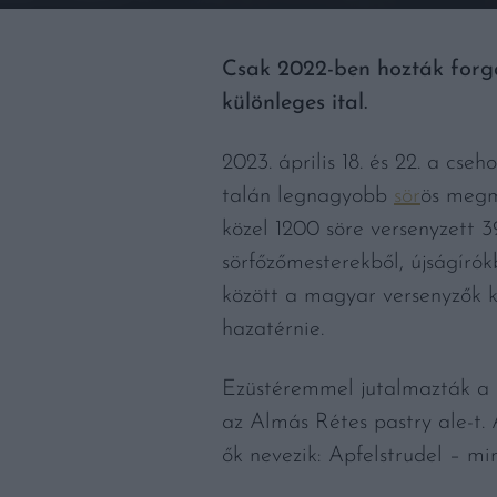
Csak 2022-ben hozták forga
különleges ital.
2023. április 18. és 22. a cs
talán legnagyobb
sör
ös megm
közel 1200 söre versenyzett 3
sörfőzőmesterekből, újságírók
között a magyar versenyzők k
hazatérnie.
Ezüstéremmel jutalmazták a Sz
az Almás Rétes pastry ale-t.
ők nevezik: Apfelstrudel – min