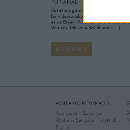
KÚRIÁNÁL
 MÖGÖTT
Birtoklátogatásra és borkóstolóra ér
borvidékre, ahol két meghatározó pin
azás rovatát 2020.
és az Etyeki Kúriánál tettünk látogat
felejthetetlen
Van egy falu a budai dombok […]
ta is töretlen. Ezúttal a
BŐVEBBEN
ÁLTALÁNOS INFORMÁCIÓ
S
Adatvédelmi Szabályzat
B
Általános Szerződési Feltételek
R
Profilom