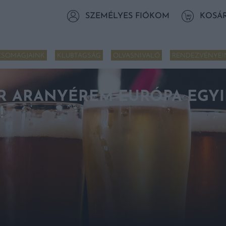
SZEMÉLYES FIÓKOM
KOSÁ
CSOMAGJAINK
KLUBTAGSÁG
OLVASNIVALÓ
RENDEZVÉNYEI
AR ARANYÉREM EURÓPA EGY
!