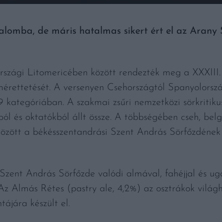
lomba, de máris hatalmas sikert ért el az Arany 
ehországi Litomericében között rendezték meg a XXXII
érettetését. A versenyen Csehországtól Spanyolorsz
9 kategóriában. A szakmai zsűri nemzetközi sörkritiku
ból és oktatókból állt össze. A többségében cseh, bel
özött a békésszentandrási Szent András Sörfőzdének 
ent András Sörfőzde valódi almával, fahéjjal és ugan
 Az Almás Rétes (pastry ale, 4,2%) az osztrákok vilá
tájára készült el.