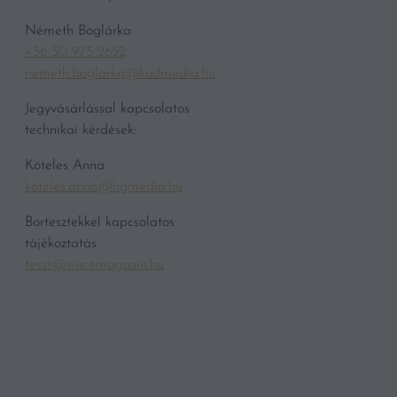
Németh Boglárka
+36 30 975 2652
nemeth.boglarka@kodmedia.hu
Jegyvásárlással kapcsolatos
technikai kérdések:
Köteles Anna
koteles.anna@hgmedia.hu
Bortesztekkel kapcsolatos
tájékoztatás
teszt@vincemagazin.hu