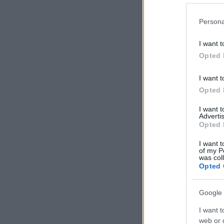
Persona
I want t
Opted 
I want t
Opted 
I want 
Advertis
Opted 
I want t
of my P
was col
Opted 
Google 
I want t
web or d