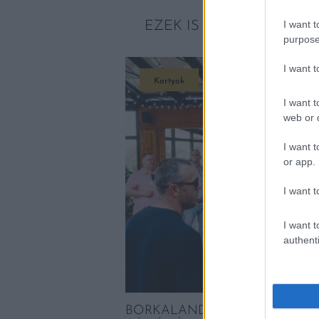
I want t
EZEK IS ÉRDEKELHETNE
purpose
I want 
Kortyok
I want t
web or d
I want t
or app.
I want t
I want t
authenti
BORKALAND A HERNYÁK BIRT