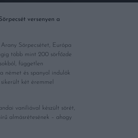
Sörpecsét versenyen a
I. Arany Sörpecsétet, Európa
ágig több mint 200 sörfőzde
sokból, független
ga német és spanyol indulók
sikerült két éremmel
dai vaníliával készült sörét,
ghírű almásrétesének – ahogy