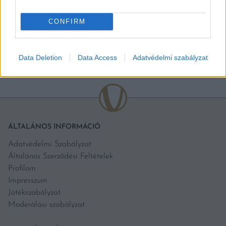
[…]
CONFIRM
BŐVEBBEN
Data Deletion
Data Access
Adatvédelmi szabályzat
ÁLTALÁNOS INFORMÁCIÓ
Adatvédelmi Szabályzat
Általános Szerződési Feltételek
Profilom
Impresszum
Játékszabályzat
Moderálási szabályzat