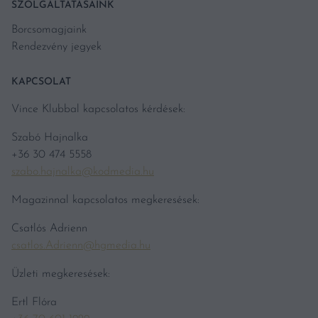
SZOLGÁLTATÁSAINK
Borcsomagjaink
Rendezvény jegyek
KAPCSOLAT
Vince Klubbal kapcsolatos kérdések:
Szabó Hajnalka
+36 30 474 5558
szabo.hajnalka@kodmedia.hu
Magazinnal kapcsolatos megkeresések:
Csatlós Adrienn
csatlos.Adrienn@hgmedia.hu
Üzleti megkeresések:
Ertl Flóra