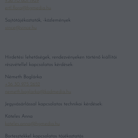
+36 70 601 1929
ertl.flora@hgmedia.hu
Sajtótájékoztatók, -közlemények
vince@vince.hu
Hirdetési lehetőségek, rendezvényeken történő kiállítói
részvétellel kapcsolatos kérdések:
Németh Boglárka
+36 30 975 2652
nemeth.boglarka@kodmedia.hu
Jegyvásárlással kapcsolatos technikai kérdések:
Köteles Anna
koteles.anna@hgmedia.hu
Bortesztekkel kapcsolatos tájékoztatás