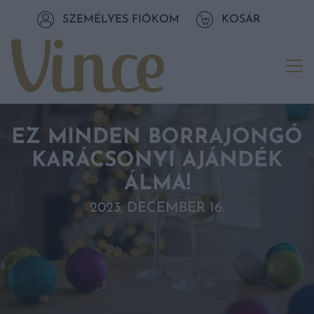
Tovább a navigációhoz
SZEMÉLYES FIÓKOM
KOSÁR
Tovább a tartalomhoz
Me
EZ MINDEN BORRAJONGÓ
KARÁCSONYI AJÁNDÉK
ÁLMA!
2023. DECEMBER 16.