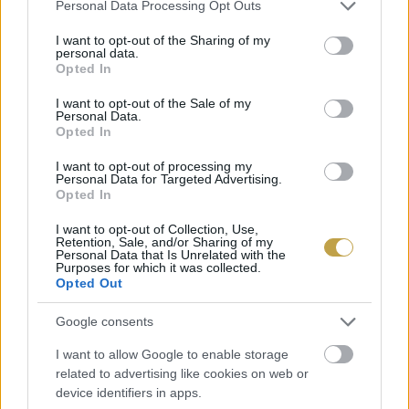
Please note that this website/app uses one or more Google
Personal Data Processing Opt Outs
services and may gather and store information including but
not limited to your visit or usage behaviour. You may click to
I want to opt-out of the Sharing of my
personal data.
grant or deny consent to Google and its third-party tags to
Opted In
use your data for below specified purposes in below Google
consent section.
I want to opt-out of the Sale of my
Personal Data.
Opted In
I want to opt-out of processing my
Personal Data for Targeted Advertising.
Opted In
I want to opt-out of Collection, Use,
Retention, Sale, and/or Sharing of my
Personal Data that Is Unrelated with the
Purposes for which it was collected.
Opted Out
Google consents
I want to allow Google to enable storage
EZEK IS ÉRDEKELHETNEK
related to advertising like cookies on web or
device identifiers in apps.