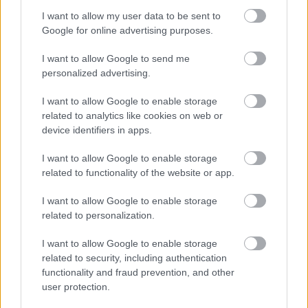
I want to allow my user data to be sent to
Google for online advertising purposes.
Kortyok
I want to allow Google to send me
personalized advertising.
I want to allow Google to enable storage
related to analytics like cookies on web or
device identifiers in apps.
I want to allow Google to enable storage
related to functionality of the website or app.
I want to allow Google to enable storage
related to personalization.
ÍME A BOROK, AMIK MÉG AZ ORVOSOK SZERINT
IS JÓK
I want to allow Google to enable storage
Három borról mondtak hízelgő véleményt. A Pécsi
related to security, including authentication
Tudományegyetem Általános Orvostudományi Karán 2024
functionality and fraud prevention, and other
végén hatodik alkalommal választották ki a kar borait, fehéret
user protection.
és vöröset egyaránt. Fehérből hazai győztest avattak: a Pécsi