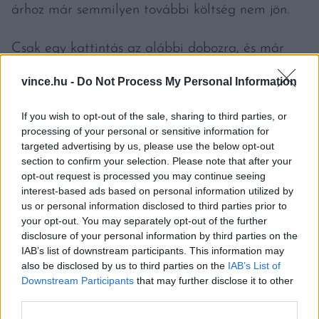
árhoz már semmilyen további költség nem jön.
Csak egy kattintás az alábbi dobozra, és már
rendelhetjük is a csomagot. Ha december 17-ig
vince.hu -
Do Not Process My Personal Information
rendeljük, garantáltan odaér még december 24.
előtt.
If you wish to opt-out of the sale, sharing to third parties, or
processing of your personal or sensitive information for
targeted advertising by us, please use the below opt-out
https://vince.hu/termek/karacsonyi-borcsomag/
section to confirm your selection. Please note that after your
opt-out request is processed you may continue seeing
Ne felejtsük: ha december 17-ig megrendeljük a
interest-based ads based on personal information utilized by
csomagot, a karácsonyfa alá már oda fog
us or personal information disclosed to third parties prior to
your opt-out. You may separately opt-out of the further
kerülni. Örvendeztessük meg bort fogyasztó
disclosure of your personal information by third parties on the
szeretteinket a legkiválóbb magyar borokkal!
IAB’s list of downstream participants. This information may
also be disclosed by us to third parties on the
IAB’s List of
Downstream Participants
that may further disclose it to other
Címlapfotó: Element5 Digital / Unsplash
third parties.