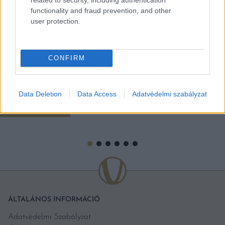
functionality and fraud prevention, and other
ENNEK ÖRÜLNI FOGUNK: KIJÖTT EGY RANGSOR,
user protection.
AHOL BUDAPEST ELŐZI BÉCSET, LONDONT ÉS
BARCELONÁT
Európa 100 városát értékelték, a magyar főváros az előkelő 9.
CONFIRM
helyen végzett. A Holidu nyaralóapartman-kiadó cég 2026-
ban összeállított egy lista Európa legjobb gasztrovárosaival.
A lista összeállításához a Holidu a kontinens […]
Data Deletion
Data Access
Adatvédelmi szabályzat
BŐVEBBEN
ÁLTALÁNOS INFORMÁCIÓ
Adatvédelmi Szabályzat