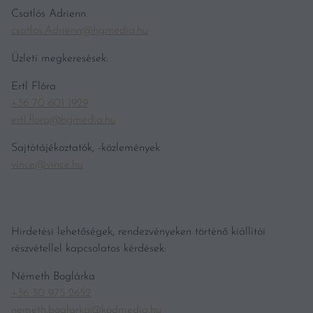
Csatlós Adrienn
csatlos.Adrienn@hgmedia.hu
Üzleti megkeresések:
Ertl Flóra
+36 70 601 1929
ertl.flora@hgmedia.hu
Sajtótájékoztatók, -közlemények
vince@vince.hu
Hirdetési lehetőségek, rendezvényeken történő kiállítói
részvétellel kapcsolatos kérdések:
Németh Boglárka
+36 30 975 2652
nemeth.boglarka@kodmedia.hu