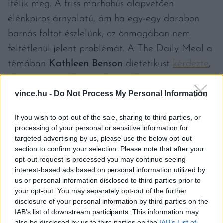
ítélik meg. A friss marhahús alapvetően
élénkpiros árnyalatú, ám ha egy-egy darabon
barnás foltot észlelünk, az önmagában nem
feltétlenül jelent problémát. A The Daily Meal a
témában
Kathleen Benson
dietetikust
kérdezte
,
aki szerint az elszíneződés gyakran az oxigén
hatására, a hús pigmentjeiben lezajló
vince.hu -
Do Not Process My Personal Information
természetes kémiai reakció következménye.
If you wish to opt-out of the sale, sharing to third parties, or
Vagyis ettől még önmagában nem lesz romlott
processing of your personal or sensitive information for
vagy fogyasztásra alkalmatlan. Ha bizonytalanok
targeted advertising by us, please use the below opt-out
section to confirm your selection. Please note that after your
vagyunk a hús frissességében, hallgassunk az
opt-out request is processed you may continue seeing
orrunkra és a többi érzékszervünkre. A romlás
interest-based ads based on personal information utilized by
us or personal information disclosed to third parties prior to
jele lehet a kellemetlen szag, a nyálkás állag,
your opt-out. You may separately opt-out of the further
vagy bármilyen más eltérés. Ha kétségünk merül
disclosure of your personal information by third parties on the
IAB’s list of downstream participants. This information may
fel, nincs gusztusunk hozzá, akkor érdemes inkább
also be disclosed by us to third parties on the
IAB’s List of