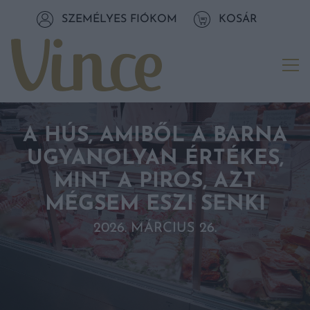
Tovább a navigációhoz
SZEMÉLYES FIÓKOM
KOSÁR
Tovább a tartalomhoz
Me
A HÚS, AMIBŐL A BARNA
UGYANOLYAN ÉRTÉKES,
MINT A PIROS, AZT
MÉGSEM ESZI SENKI
2026. MÁRCIUS 26.