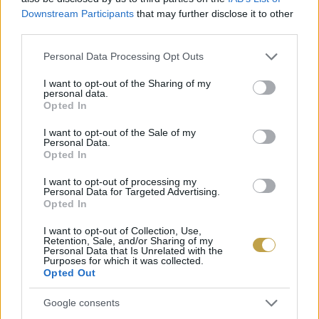
kidobni az ételt.
Downstream Participants
that may further disclose it to other
third parties.
Szerző: Csáka Eszter
Please note that this website/app uses one or more Google
Personal Data Processing Opt Outs
Címlapfotó: Darth Liu / Unsplash
services and may gather and store information including but
not limited to your visit or usage behaviour. You may click to
I want to opt-out of the Sharing of my
personal data.
grant or deny consent to Google and its third-party tags to
Opted In
use your data for below specified purposes in below Google
consent section.
I want to opt-out of the Sale of my
Personal Data.
Opted In
I want to opt-out of processing my
Personal Data for Targeted Advertising.
Opted In
I want to opt-out of Collection, Use,
Retention, Sale, and/or Sharing of my
Personal Data that Is Unrelated with the
Purposes for which it was collected.
Opted Out
Google consents