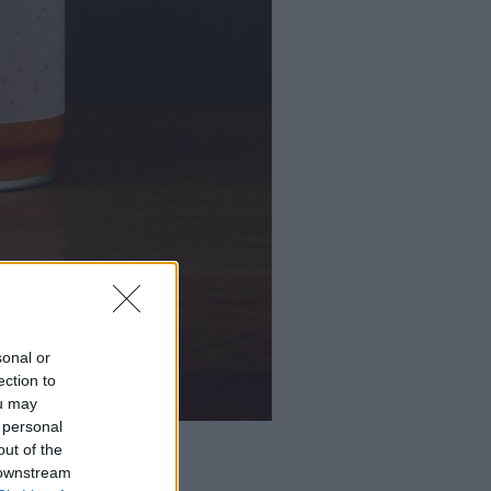
sonal or
ection to
ou may
 personal
out of the
 downstream