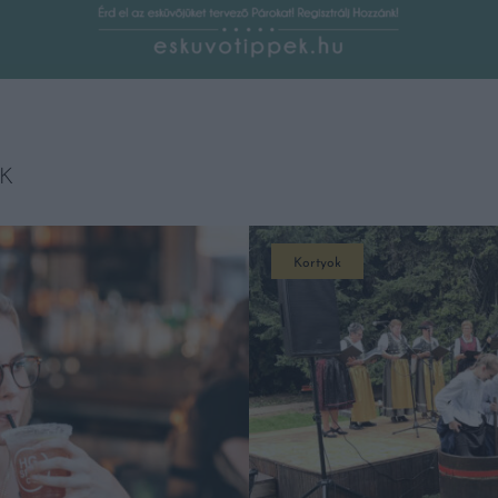
K
Kortyok