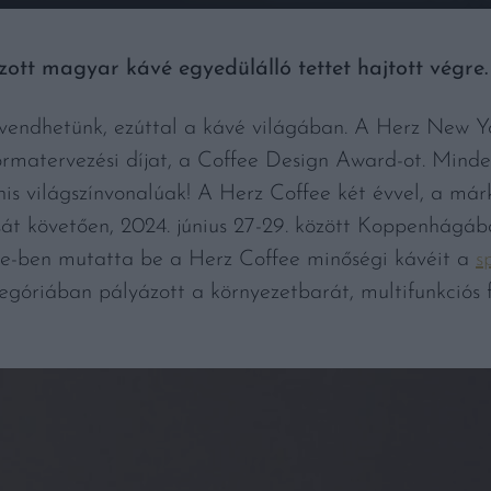
tt magyar kávé egyedülálló tettet hajtott végre.
vendhetünk, ezúttal a kávé világában. A Herz New Y
matervezési díjat, a Coffee Design Award-ot. Minde
s világszínvonalúak! A Herz Coffee két évvel, a már
át követően, 2024. június 27-29. között Koppenhágáb
ge-ben mutatta be a Herz Coffee minőségi kávéit a
s
egóriában pályázott a környezetbarát, multifunkciós