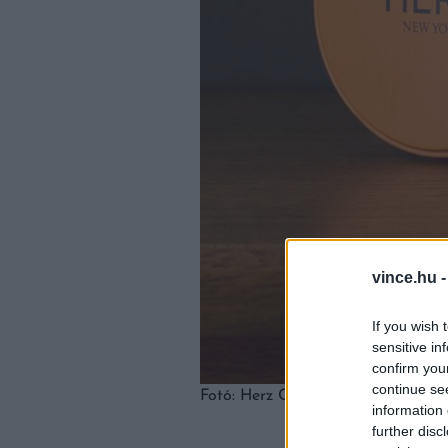
vince.hu 
If you wish 
sensitive in
confirm you
continue se
Fotó: Herz Coffee
information 
further disc