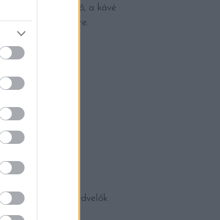
k. A befektetett idő, a kávé
szebben lépnek előre.
át Tokióig, a kávékedvelők
tulajdonosait.