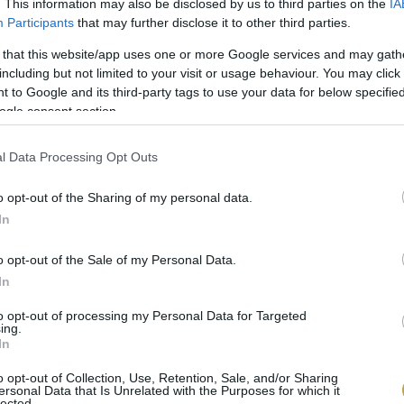
. This information may also be disclosed by us to third parties on the
IA
 A KÁVÉ ESETÉBEN IS
Participants
that may further disclose it to other third parties.
 that this website/app uses one or more Google services and may gath
 a nagyszerű dizájnnal, és egyre inkább tölt be kritik
including but not limited to your visit or usage behaviour. You may click 
nböztetésében. Az eddiginél még nagyobb hangsúlyt 
 to Google and its third-party tags to use your data for below specifi
ogle consent section.
vés, hogy megkülönböztessék a különleges kávézókat a
mi nagyrészt a márka, a megjelenés, a csomagolás ré
l Data Processing Opt Outs
s-választások, a kávézókat az Instagramot szem előtt 
szként tervezik meg. Olyasvalamiként, amit nem dug
o opt-out of the Sharing of my personal data.
In
n a Design Lab Showcase, a kávékülönlegességek na
rm. Először az SCA(A) 2016-os atlantai Specialty Cof
o opt-out of the Sale of my Personal Data.
 összpontosítva. Azóta viszont már az ivóedényekre, 
In
to opt-out of processing my Personal Data for Targeted
ing.
In
MAGYAR KÁVÉ MINŐSÉGÉT ILLETŐE
o opt-out of Collection, Use, Retention, Sale, and/or Sharing
rmatervezési, csomagolási díja győztesének lenni ór
ersonal Data that Is Unrelated with the Purposes for which it
lected.