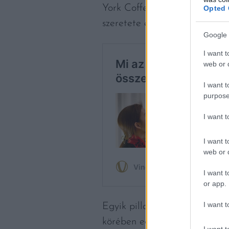
York Coffee Roasters csapatá
Opted 
szeretete és a nagy adag sze
Google 
I want t
web or d
I want t
purpose
I want 
I want t
web or d
I want t
or app.
I want t
Egyik pillanatról a másikra,
körében egyszerre ismert lett
I want t