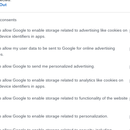
nak pedig egyfajta megerősítés, hogy jó úton haladna
Out
nvedély igenis meghozta gyümölcsét és így még meré
consents
o allow Google to enable storage related to advertising like cookies on
evice identifiers in apps.
o allow my user data to be sent to Google for online advertising
s.
to allow Google to send me personalized advertising.
o allow Google to enable storage related to analytics like cookies on
evice identifiers in apps.
o allow Google to enable storage related to functionality of the website
o allow Google to enable storage related to personalization.
 Sidney-től Budapesten, Koppenhágán, San Francisón 
 a Herz Coffee, amely örömmel tölti el a Herz Coffee 
o allow Google to enable storage related to security, including