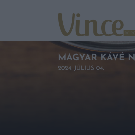
Tovább a navigációhoz
Tovább a tartalomhoz
BOR
MAGYAR KÁVÉ N
2024. JÚLIUS 04.