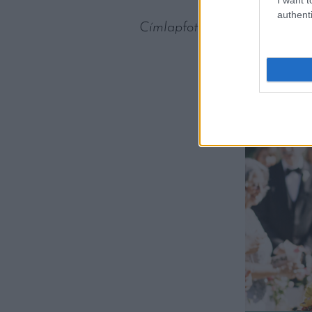
authenti
Címlapfotó: Herz Coffee