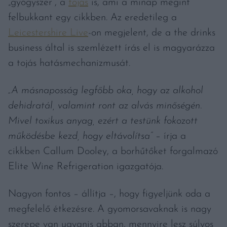
„gyógyszer”, a
tojás
is, ami a minap megint
felbukkant egy cikkben. Az eredetileg a
Leicestershire Live
-on megjelent, de a the drinks
business által is szemlézett írás el is magyarázza
a tojás hatásmechanizmusát.
„A másnaposság legfőbb oka, hogy az alkohol
dehidratál, valamint ront az alvás minőségén.
Mivel toxikus anyag, ezért a testünk fokozott
működésbe kezd, hogy eltávolítsa”
– írja a
cikkben Callum Dooley, a borhűtőket forgalmazó
Elite Wine Refrigeration igazgatója.
Nagyon fontos – állítja –, hogy figyeljünk oda a
megfelelő étkezésre. A gyomorsavaknak is nagy
szerepe van ugyanis abban, mennyire lesz súlyos