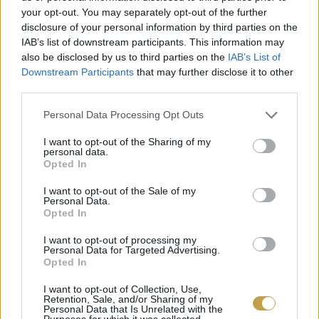
your opt-out. You may separately opt-out of the further
disclosure of your personal information by third parties on the
Természetesen Dooley-nak is az a legfőbb
IAB’s list of downstream participants. This information may
javaslata, hogy lehetőleg próbáljuk meg
also be disclosed by us to third parties on the
IAB’s List of
Downstream Participants
that may further disclose it to other
kordában tartani a „szomjunkat” és ne vigyük
third parties.
túlzásba az egyidejű alkoholbevitelt. Ebben az
Please note that this website/app uses one or more Google
Personal Data Processing Opt Outs
esetben egészen biztosan megússzuk a
services and may gather and store information including but
másnaposságot.
not limited to your visit or usage behaviour. You may click to
I want to opt-out of the Sharing of my
personal data.
grant or deny consent to Google and its third-party tags to
Opted In
use your data for below specified purposes in below Google
Címlapfotó:
Fred Moon
/ Unsplash
consent section.
I want to opt-out of the Sale of my
Personal Data.
Opted In
I want to opt-out of processing my
Personal Data for Targeted Advertising.
Opted In
I want to opt-out of Collection, Use,
Retention, Sale, and/or Sharing of my
Personal Data that Is Unrelated with the
Purposes for which it was collected.