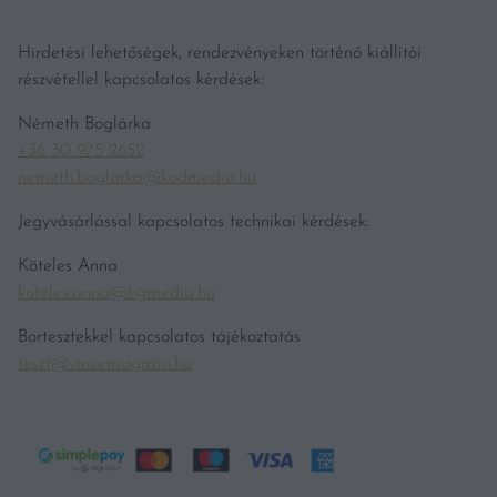
Hirdetési lehetőségek, rendezvényeken történő kiállítói
részvétellel kapcsolatos kérdések:
Németh Boglárka
+36 30 975 2652
nemeth.boglarka@kodmedia.hu
Jegyvásárlással kapcsolatos technikai kérdések:
Köteles Anna
koteles.anna@hgmedia.hu
Bortesztekkel kapcsolatos tájékoztatás
teszt@vincemagazin.hu