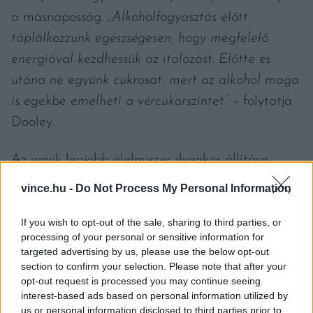
a másnaposság.
„Alkoholfogyasztás előtt
táplálkozzunk egészségesen, hogy megfelelő
energiával kezdhessük az italozást. Előtte és
utána ne együnk cukrosat, mert az alkohol maga
is egekbe emelheti a vércukorszintet”
– folytatja
Dooley.
Az egyik legjobb élelmiszer ilyenkor állítása
szerint a tojás. Ennek aminósavai ugyanis
vince.hu -
Do Not Process My Personal Information
képesek lebontani a borban kisebb-nagyobb
mennyiségben természetesen jelen lévő
If you wish to opt-out of the sale, sharing to third parties, or
processing of your personal or sensitive information for
acetaldehidet, ami szintén hozzájárul a
targeted advertising by us, please use the below opt-out
másnapossághoz. Mindemellett a tojás a gyomor
section to confirm your selection. Please note that after your
opt-out request is processed you may continue seeing
regenerálódását segítő tápanyagokban, ásványi
interest-based ads based on personal information utilized by
anyagokban is gazdag.
us or personal information disclosed to third parties prior to