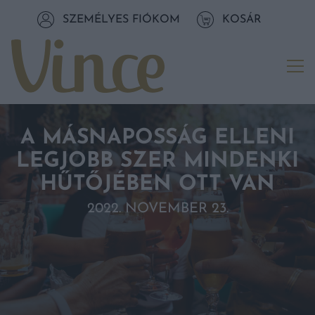
Tovább a navigációhoz
SZEMÉLYES FIÓKOM
KOSÁR
Tovább a tartalomhoz
Me
A MÁSNAPOSSÁG ELLENI
LEGJOBB SZER MINDENKI
HŰTŐJÉBEN OTT VAN
2022. NOVEMBER 23.