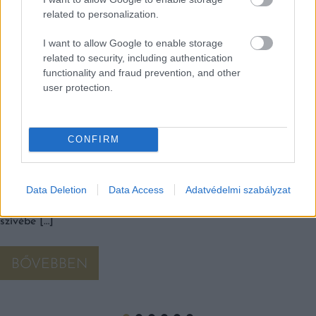
related to personalization.
I want to allow Google to enable storage
related to security, including authentication
functionality and fraud prevention, and other
user protection.
3 TESTET-LELKET MELENGETŐ ÉTEL A HIDEG
CONFIRM
NAPOKRA
A rohanó hétköznapok után nincs is jobb, mint megnyugvást
találni egy igazán ízletes és lélekmelengető fogásban.
Data Deletion
Data Access
Adatvédelmi szabályzat
Budapest kulináris színtere számtalan comfort food
különlegességet kínál, amelyek közül három nagyon sokak
szívébe […]
BŐVEBBEN