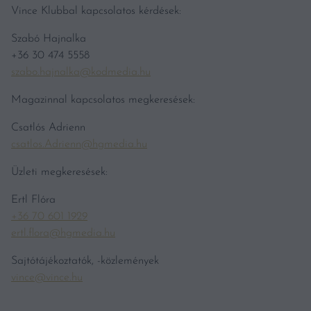
Vince Klubbal kapcsolatos kérdések:
Szabó Hajnalka
+36 30 474 5558
szabo.hajnalka@kodmedia.hu
Magazinnal kapcsolatos megkeresések:
Csatlós Adrienn
csatlos.Adrienn@hgmedia.hu
Üzleti megkeresések:
Ertl Flóra
+36 70 601 1929
ertl.flora@hgmedia.hu
Sajtótájékoztatók, -közlemények
vince@vince.hu