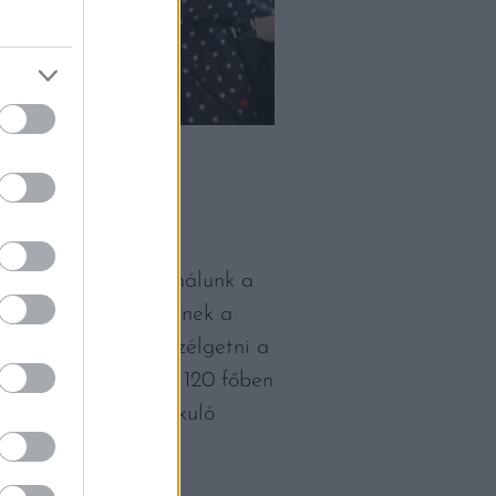
 a St. Donatban és nálunk a
den boros rendezvénynek a
rt és nem lehet beszélgetni a
éve úgy döntöttünk, 120 főben
ek, bor körül kialakuló