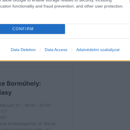
 a 48 bor mögött a 24 termelő személyesen áll ott. Am
cation functionality and fraud prevention, and other user protection.
gírók mellett azokkal a borfogyasztókkal is találkozha
ő véleményük, visszajelzésük talán a legfontosabb. É
 a kedvezményes junior jegyet a 35 év alattiaknak, ezz
CONFIRM
sét a kulturált alkoholfogyasztással. Az már most bi
t miatt nem sok jegy maradt. Ezért mindenkit arra bízt
Data Deletion
Data Access
Adatvédelmi szabályzat
gyütt 2024 első olaszrizlingjeit.