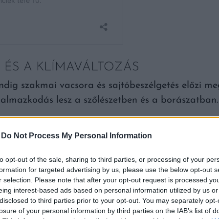
 ÉS A KLÍMAVÁLTOZÁS
ndig szakmai vacsora és sajtóbeszélgetés előzi m
kalmazkodás lesz a szőlészetben és a borászatba
-
Do Not Process My Personal Information
 lehet nevezni egy évjáratot, akkor a 2024-es az vol
gis, aki időben szüretelt és a borászati feladatokat i
to opt-out of the sale, sharing to third parties, or processing of your per
tűnő olaszrizlingek születtek. Nem mondom, hogy ez a
formation for targeted advertising by us, please use the below opt-out s
r selection. Please note that after your opt-out request is processed y
 persze nem jelenti azt, hogy nem kell gondolkodnunk,
eing interest-based ads based on personal information utilized by us or
szőlészeti módszerek felülvizsgálatáról. Úgy gondolom
disclosed to third parties prior to your opt-out. You may separately opt-
losure of your personal information by third parties on the IAB’s list of
 kevésbé a borászati részt, az előbbieket viszont erőtel