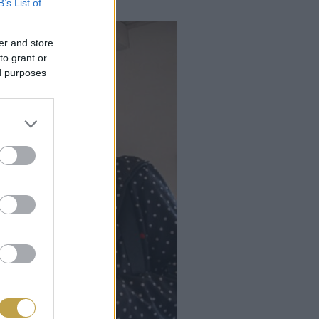
B’s List of
er and store
to grant or
ed purposes