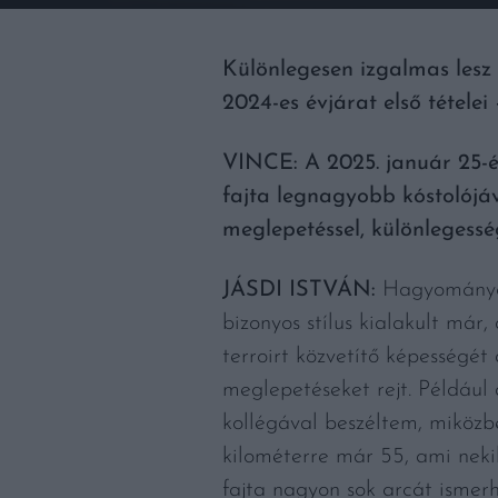
Különlegesen izgalmas lesz 
2024-es évjárat első tételei
VINCE: A 2025. január 25-é
fajta legnagyobb kóstolójáv
meglepetéssel, különlegessé
JÁSDI ISTVÁN:
Hagyomány
bizonyos stílus kialakult már,
terroirt közvetítő képességét
meglepetéseket rejt. Például
kollégával beszéltem, miközb
kilométerre már 55, ami nekik
fajta nagyon sok arcát ismer