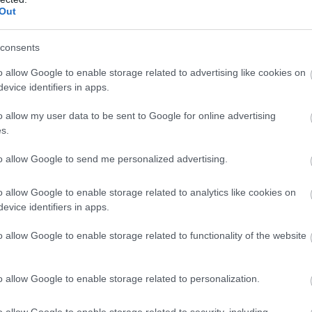
Out
consents
o allow Google to enable storage related to advertising like cookies on
evice identifiers in apps.
o allow my user data to be sent to Google for online advertising
s.
-ös Olaszrizling szerintünk kóstolót?
to allow Google to send me personalized advertising.
létrehoztuk a sétálókóstolót, akkor a két helyszínen,
o allow Google to enable storage related to analytics like cookies on
ek biztosítottunk helyet. Rájöttünk, ez túl sok. Min
evice identifiers in apps.
feszítik, amíg már úgy kell könyökölni egy pohár boré
o allow Google to enable storage related to functionality of the website
hát mi a januári Balaton legnagyobb rendezvénye, 5 
 két helyszínen. Mi a borászokkal való jó beszélgetés
o allow Google to enable storage related to personalization.
nk lenni.
o allow Google to enable storage related to security, including