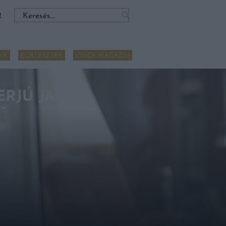
Keresés:
R
NK
BORTESZTEK
VINCE MAGAZIN
ERJÚ JÁSDI
”