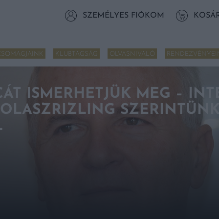
SZEMÉLYES FIÓKOM
KOSÁ
CSOMAGJAINK
KLUBTAGSÁG
OLVASNIVALÓ
RENDEZVÉNYEI
CÁT ISMERHETJÜK MEG – INT
 „OLASZRIZLING SZERINTÜNK
L