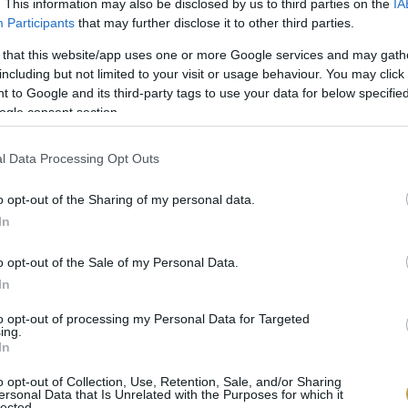
. This information may also be disclosed by us to third parties on the
IA
Participants
that may further disclose it to other third parties.
 that this website/app uses one or more Google services and may gath
including but not limited to your visit or usage behaviour. You may click 
 to Google and its third-party tags to use your data for below specifi
ogle consent section.
l Data Processing Opt Outs
o opt-out of the Sharing of my personal data.
In
o opt-out of the Sale of my Personal Data.
In
to opt-out of processing my Personal Data for Targeted
ing.
In
o opt-out of Collection, Use, Retention, Sale, and/or Sharing
ersonal Data that Is Unrelated with the Purposes for which it
lected.