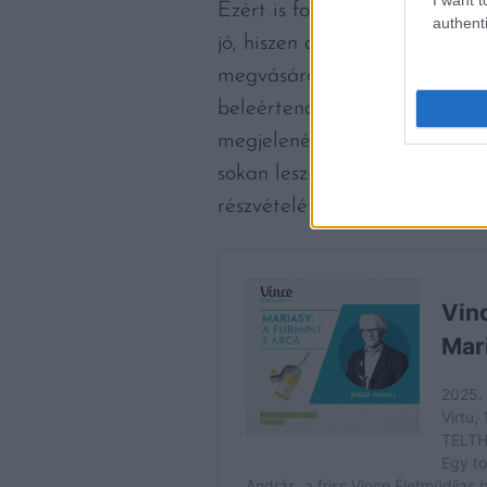
Ezért is fontos, hogy nálunk
authenti
jó, hiszen a szakértők és újsá
megvásárolják a borokat. Az 
beleértendő: idén is kínáljuk
megjelenését és megismerkedé
sokan lesznek, a 120 fős limi
részvételét és kóstoljuk meg e