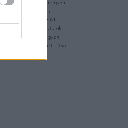
i egyébként nekik is nagyon
tnak, akik végső soron
s ebbe tényleg mindenki
el is támogatva a fiatalok
ztos, hogy idén is nagyon
atok, minél előbb biztosítsa