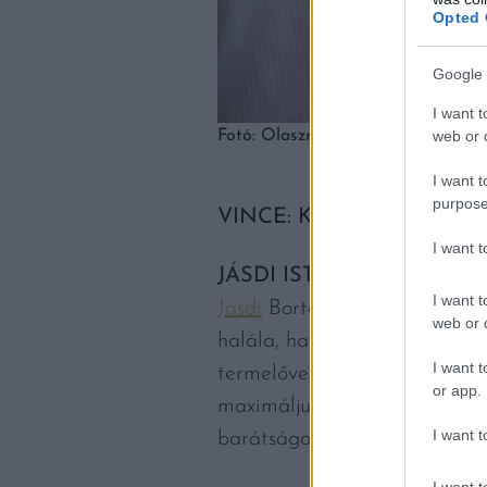
Opted 
Google 
I want t
Fotó: Olaszrizling szerintünk
web or d
I want t
purpose
VINCE: Kinek ajánlja a 2025
I want 
JÁSDI ISTVÁN:
Amikor anno 
I want t
Jásdi
Borteraszon 200 vendégn
web or d
halála, ha a szervezők addig 
I want t
termelővel. Hiába voltunk te
or app.
maximáljuk a belépők számát a
I want t
barátságok helyszíne szeretné
I want t