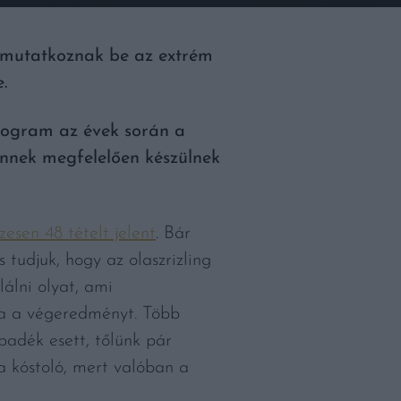
tt mutatkoznak be az extrém
.
program az évek során a
ennek megfelelően készülnek
zesen 48 tételt jelent
. Bár
s tudjuk, hogy az olaszrizling
álni olyat, ami
za a végeredményt. Több
padék esett, tőlünk pár
 a kóstoló, mert valóban a