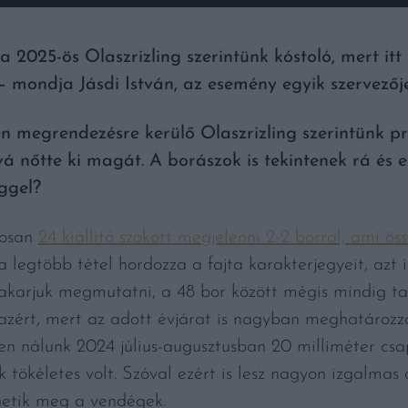
a 2025-ös Olaszrizling szerintünk kóstoló, mert i
 – mondja Jásdi István, az esemény egyik szervezője
n megrendezésre kerülő Olaszrizling szerintünk 
á nőtte ki magát. A borászok is tekintenek rá és 
ggel?
osan
24 kiállító szokott megjelenni 2-2 borral, ami öss
 a legtöbb tétel hordozza a fajta karakterjegyeit, azt i
 akarjuk megmutatni, a 48 bor között mégis mindig tal
 azért, mert az adott évjárat is nagyban meghatároz
en nálunk 2024 július-augusztusban 20 milliméter csa
 tökéletes volt. Szóval ezért is lesz nagyon izgalmas
hetik meg a vendégek.