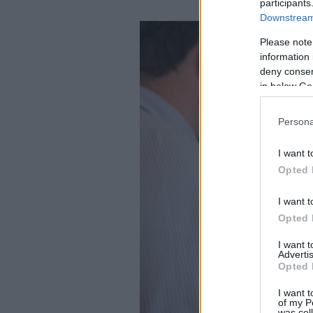
participants
Downstream 
Please note
information 
deny consent
in below Go
Persona
I want t
Opted 
I want t
Opted 
I want 
Advertis
Opted 
I want t
of my P
was col