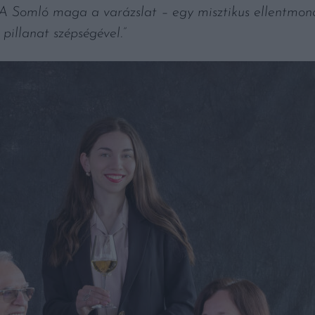
A Somló maga a varázslat – egy misztikus ellentmond
pillanat szépségével.”