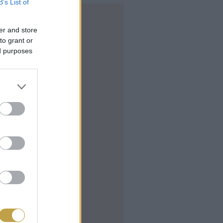
B’s List of
er and store
to grant or
ed purposes