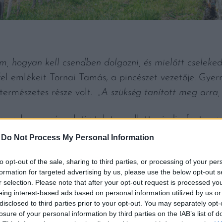
, hogyan kell csendben dolgozni, és mielőtt cseleked
 fel emlékeit Tornai Tamás, a pincészet vezetője. Gye
természetes része volt.
„A szükség tanított meg arra, 
en a hagyományok tisztelete mellett mindig fontos sze
 nyitottak voltak az új megoldásokra, és a technológi
-
Do Not Process My Personal Information
 folyamatok támogatásának szolgálatába állították.
to opt-out of the sale, sharing to third parties, or processing of your per
formation for targeted advertising by us, please use the below opt-out s
r selection. Please note that after your opt-out request is processed y
eing interest-based ads based on personal information utilized by us or
disclosed to third parties prior to your opt-out. You may separately opt-
ÖNTÉSEK
losure of your personal information by third parties on the IAB’s list of