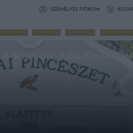
SZEMÉLYES FIÓKOM
KOSÁ
CSOMAGJAINK
KLUBTAGSÁG
OLVASNIVALÓ
RENDEZVÉNYEI
 A SOMLÓN: JUBILEUMÁT ÜN