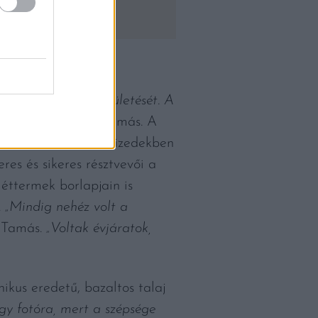
s kísérjük a megszületését. A
 fogalmaz Tornai Tamás. A
cészet az elmúlt évtizedekben
res és sikeres résztvevői a
éttermek borlapjain is
.
„Mindig nehéz volt a
 Tamás.
„Voltak évjáratok,
kus eredetű, bazaltos talaj
y fotóra, mert a szépsége