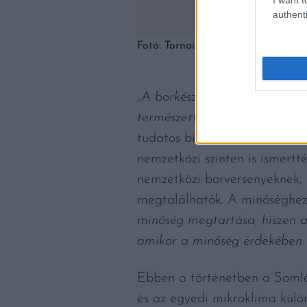
authenti
Fotó: Tornai Pincészet
„A borkészítés ma is természe
természettel nem harcolni kel
tudatos birtoképítésnek és a
nemzetközi szinten is ismertt
nemzetközi borversenyeknek, 
megtalálhatók. A minőséghez
minőség megtartása, hiszen a 
amikor a minőség érdekében e
Ebben a történetben a Somló 
és az egyedi mikroklíma külö