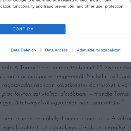
cation functionality and fraud prevention, and other user protection.
CONFIRM
tes folyamat; a bort nem készítjük, hanem gondozzuk é
l, hanem benne élni, használni, de nem kihasználni”
–
Data Deletion
Data Access
Adatvédelmi szabályzat
 minőség iránti elkötelezettségnek köszönhetően a pin
é vált. A Tornai borok immár több mint 25 éve rendsze
és ma már európai és tengerentúli Michelin-csillagos 
 ragaszkodás azonban következetes döntéseket kíván
piac folyton azt kiáltja: olcsóbban!”
– mondja Tornai
gyes ültetvényekről egyáltalán nem szüreteltünk.”
nem csupán termőhely, hanem inspiráció is. A vulkani
nleges karaktert ad a boroknak.
„Gyakran megállok eg