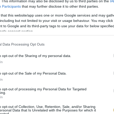
. This information may also be disclosed by us to third parties on the
IA
Participants
that may further disclose it to other third parties.
 that this website/app uses one or more Google services and may gath
including but not limited to your visit or usage behaviour. You may click 
 to Google and its third-party tags to use your data for below specifi
ogle consent section.
l Data Processing Opt Outs
o opt-out of the Sharing of my personal data.
In
o opt-out of the Sale of my Personal Data.
In
to opt-out of processing my Personal Data for Targeted
ing.
In
o opt-out of Collection, Use, Retention, Sale, and/or Sharing
ersonal Data that Is Unrelated with the Purposes for which it
lected.