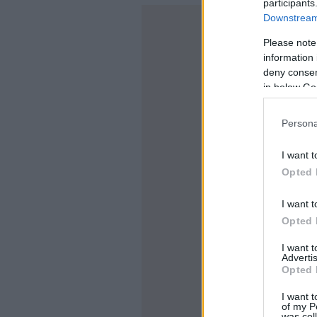
participants
Downstream 
Please note
information 
deny consent
in below Go
Persona
I want t
Opted 
I want t
Opted 
I want 
Advertis
Opted 
I want t
of my P
was col