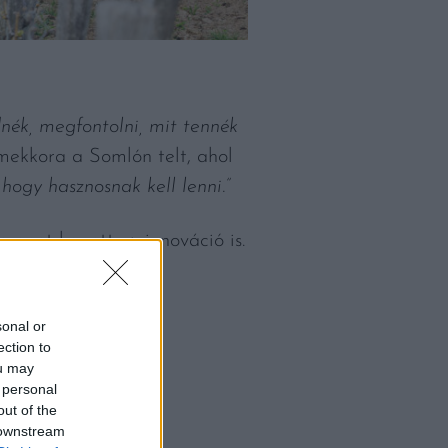
nék, megfontolni, mit tennék
rmekkora a Somlón telt, ahol
hogy hasznosnak kell lenni.”
repet kapott az innováció is.
ai fejlesztéseket
sonal or
ection to
ou may
 personal
out of the
 downstream