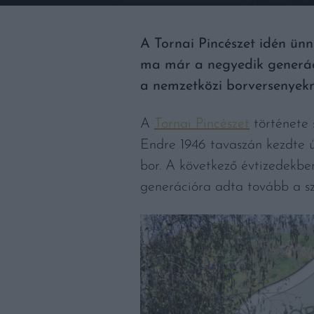
A Tornai Pincészet idén ünn
ma már a negyedik generáció
a nemzetközi borversenyekne
A
Tornai Pincészet
története 
Endre 1946 tavaszán kezdte ú
bor. A következő évtizedekben
generációra adta tovább a sz