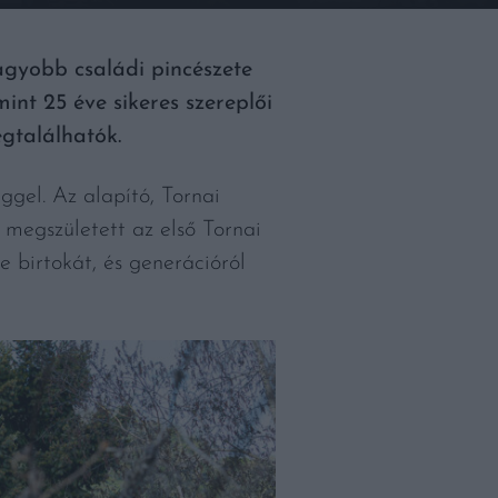
agyobb családi pincészete
nt 25 éve sikeres szereplői
egtalálhatók.
ggel. Az alapító, Tornai
 megszületett az első Tornai
e birtokát, és generációról