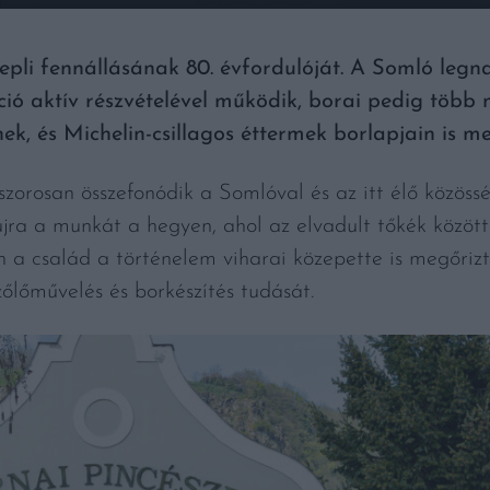
epli fennállásának 80. évfordulóját. A Somló legn
 aktív részvételével működik, borai pedig több mi
k, és Michelin-csillagos éttermek borlapjain is m
szorosan összefonódik a Somlóval és az itt élő közössé
jra a munkát a hegyen, ahol az elvadult tőkék között
 a család a történelem viharai közepette is megőrizt
őlőművelés és borkészítés tudását.