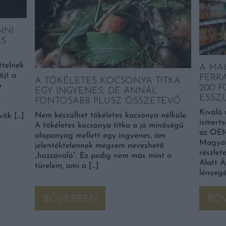
NNI
IS
ételnek
A MA
öjt a
FERRA
A TÖKÉLETES KOCSONYA TITKA
b
200 
EGY INGYENES, DE ANNÁL
ESSZ
FONTOSABB PLUSZ ÖSSZETEVŐ
Kiváló 
Nem készülhet tökéletes kocsonya nélküle.
vők […]
ismerts
A tökéletes kocsonya titka a jó minőségű
az OEM 
alapanyag mellett egy ingyenes, ám
Magyar
jelentéktelennek mégsem nevezhető
részle
„hozzávaló”. Ez pedig nem más mint a
Alatt 
türelem, ami a […]
lényegé
BŐVEBBEN
BŐ