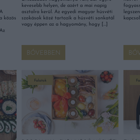
kevesebb helyen, de azért a mai napig
fogyass
 A
asztalra kerül. Az egyedi magyar húsvéti
legszen
 a közös
szokások közé tartozik a húsvéti sonkatál
kapcsol
vagy éppen az a hagyomány, hogy […]
 Az
BŐVEBBEN
BŐ
Falatok
Fa