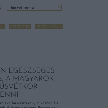
Keresés:
R
NK
BORTESZTEK
VINCE MAGAZIN
N EGÉSZSÉGES
G, A MAGYAROK
HÚSVÉTKOR
ENNI
aléka húsvétra esik, miközben kis