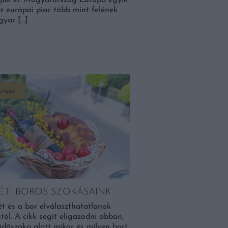
tjuk el. Magyarország Európa egyik
z európai piac több mint felének
gyar […]
rtyok
ÉTI BOROS SZOKÁSAINK
t és a bor elválaszthatatlanok
ól. A cikk segít eligazodni abban,
időszaka alatt mikor és milyen bort