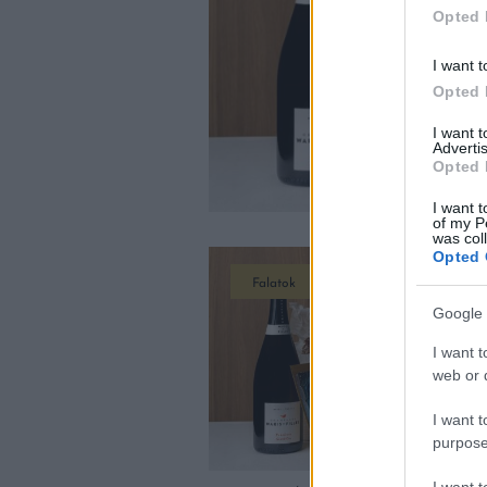
Opted 
I want t
Opted 
I want 
Advertis
Opted 
I want t
of my P
was col
Opted 
Falatok
Google 
I want t
web or d
I want t
purpose
I want 