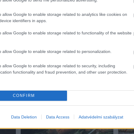
,
A HEGYVIDÉK
BEVÁSÁRLÓKÖZPONTBAN EGY
BÁRM
o allow Google to enable storage related to analytics like cookies on
T!
HELYEN MEGVEHETSZ MINDENT
LÉTEZ
evice identifiers in apps.
HÚSVÉTRA
VESZ
ESZÜ
Legyen szó sonkáról, csokiról, vagy vegán
o allow Google to enable storage related to functionality of the website
finomságokról, a Hegyvidék
A legt
Bevásárlóközpontban mindent megtalálsz
zöldség
húsvétra. Az ételek mellé Magyarország
előford
o allow Google to enable storage related to personalization.
egyetlen Master Sommelier-je borokat is
belőlük
ajánl.
embere
o allow Google to enable storage related to security, including
mennyis
cation functionality and fraud prevention, and other user protection.
[…]
BŐVEBBEN
BŐ
CONFIRM
Falatok
Fa
Data Deletion
Data Access
Adatvédelmi szabályzat