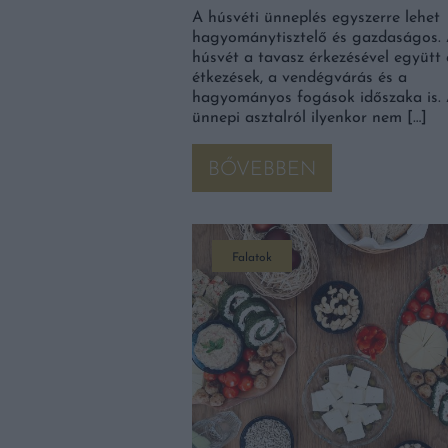
A húsvéti ünneplés egyszerre lehet
hagyománytisztelő és gazdaságos.
húsvét a tavasz érkezésével együtt
étkezések, a vendégvárás és a
hagyományos fogások időszaka is.
ünnepi asztalról ilyenkor nem […]
BŐVEBBEN
Falatok