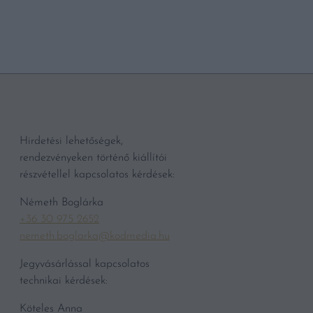
Hirdetési lehetőségek,
rendezvényeken történő kiállítói
részvétellel kapcsolatos kérdések:
Németh Boglárka
+36 30 975 2652
nemeth.boglarka@kodmedia.hu
Jegyvásárlással kapcsolatos
technikai kérdések:
Köteles Anna