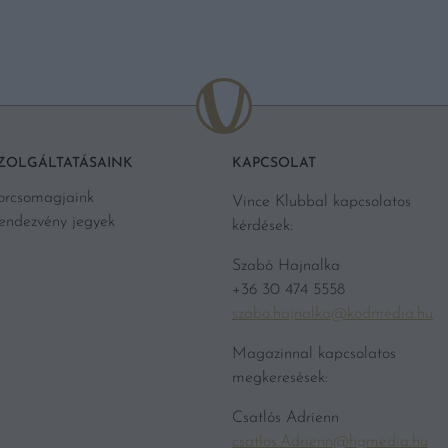
ZOLGÁLTATÁSAINK
KAPCSOLAT
orcsomagjaink
Vince Klubbal kapcsolatos
endezvény jegyek
kérdések:
Szabó Hajnalka
+36 30 474 5558
szabo.hajnalka@kodmedia.hu
Magazinnal kapcsolatos
megkeresések:
Csatlós Adrienn
csatlos.Adrienn@hgmedia.hu