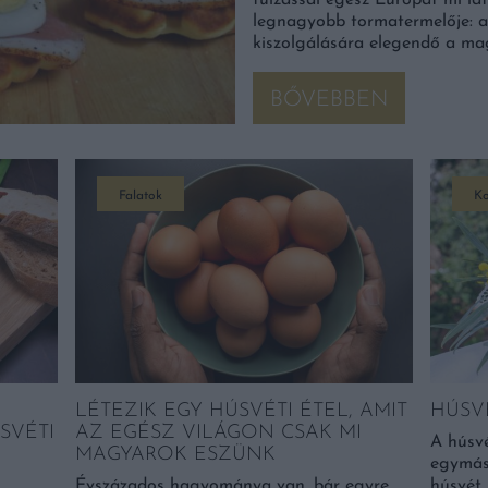
túlzással egész Európát mi lá
legnagyobb tormatermelője: a
kiszolgálására elegendő a ma
BŐVEBBEN
Falatok
Ko
LÉTEZIK EGY HÚSVÉTI ÉTEL, AMIT
HÚSV
SVÉTI
AZ EGÉSZ VILÁGON CSAK MI
A húsvé
MAGYAROK ESZÜNK
egymást
Évszázados hagyománya van, bár egyre
húsvét 