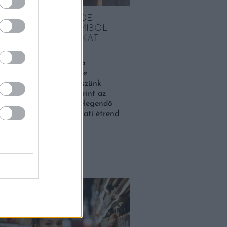
ILYEN MEGLEPŐ, DE
IK 4 ZÖLDSÉG, AMIBŐL
ÉLYES, HA TÚL SOKAT
NK
öbb egészséges étrend a
eket helyezi előtérbe, de
ulhat, hogy túl sokat eszünk
. A legtöbb kutatás szerint az
k többsége nem eszik elegendő
égű zöldséget. A nyugati étrend
VEBBEN
latok