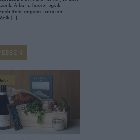
zunk. A bor a húsvét egyik
tebb itala, nagyon szorosan
ódik […]
VEBBEN
latok