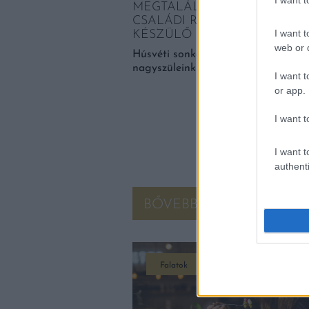
MEGTALÁLTUK 2024 LEGJOBB
CSALÁDI RECEPT ALAPJÁN
I want t
KÉSZÜLŐ HÚSVÉTI SONKÁJÁ
web or d
Húsvéti sonka, ahogyan szüleink és
nagyszüleink főzték és füstölték.
I want t
or app.
I want t
I want t
authenti
BŐVEBBEN
Falatok