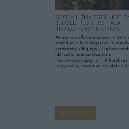
SOSEM JUTNA ESZÜNKBE E
BELŐLE, PEDIG BÖJT ALATT 
KIVÁLÓ FEHÉRJEFORRÁS
Az egyház álláspontja szerint böjti 
számít ez a különlegesség. A nagyb
keresztény világ egyik legfontosab
időszaka, hamvazószerdától
Húsvétvasárnapig tart. A katolikus
hagyomány szerint ez idő alatt a hí
BŐVEBBEN