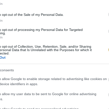
HÚSVÉTI SON
In
LEGKÜLÖNLE
HELYÉRŐL!
o opt-out of the Sale of my Personal Data.
In
Ezt a családi recept alapján 
kell kóstolnia.
to opt-out of processing my Personal Data for Targeted
ing.
In
BŐVEBBEN
o opt-out of Collection, Use, Retention, Sale, and/or Sharing
ersonal Data that Is Unrelated with the Purposes for which it
lected.
Out
Kortyok
Fa
consents
o allow Google to enable storage related to advertising like cookies on
evice identifiers in apps.
o allow my user data to be sent to Google for online advertising
s.
to allow Google to send me personalized advertising.