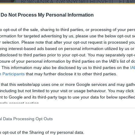
BORGANIKA: GYÖNYÖRŰ HÚSVÉTI
ELÁR
ASZTAL EGYETLEN
IGAZI
MOZDULATTAL
-
Do Not Process My Personal Information
Mindöss
A Borganika húsvétra is elkészítette
különle
tavaszi ünnepi kínálatát. A csomagokban
to opt-out of the sale, sharing to third parties, or processing of your per
s
az évszak klasszikusai kaptak helyet. A
formation for targeted advertising by us, please use the below opt-out s
e? A
Borganika egy olyan hely, ahol a
r selection. Please note that after your opt-out request is processed y
gasztronómia és a közösségi élmény
eing interest-based ads based on personal information utilized by us or
találkozik. Céljuk, hogy az […]
disclosed to third parties prior to your opt-out. You may separately opt-
ánti
losure of your personal information by third parties on the IAB’s list of
. This information may also be disclosed by us to third parties on the
IA
Participants
that may further disclose it to other third parties.
BŐVEBBEN
BŐ
 that this website/app uses one or more Google services and may gath
including but not limited to your visit or usage behaviour. You may click 
 to Google and its third-party tags to use your data for below specifi
ogle consent section.
l Data Processing Opt Outs
o opt-out of the Sharing of my personal data.