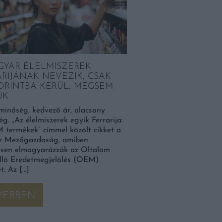
GYAR ÉLELMISZEREK
RIJÁNAK NEVEZIK, CSAK
FORINTBA KERÜL, MÉGSEM
ÜK
minőség, kedvező ár, alacsony
ég. „Az élelmiszerek egyik Ferrarija:
termékek” címmel közölt cikket a
 Mezőgazdaság, amiben
tesen elmagyarázzák az Oltalom
Álló Eredetmegjelölés (OEM)
t. Az […]
VEBBEN