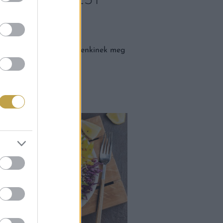
KÁT BUDAPEST
GESEBB
készült finomságot mindenkinek meg
latok