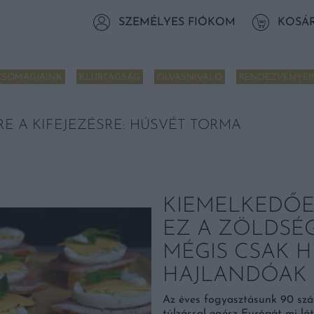
SZEMÉLYES FIÓKOM
KOSÁ
CSOMAGJAINK
KLUBTAGSÁG
OLVASNIVALÓ
RENDEZVÉNYEI
RE A KIFEJEZÉSRE: HÚSVÉT TORMA
KIEMELKEDŐE
EZ A ZÖLDSÉ
MÉGIS CSAK 
HAJLANDÓAK 
Az éves fogyasztásunk 90 száz