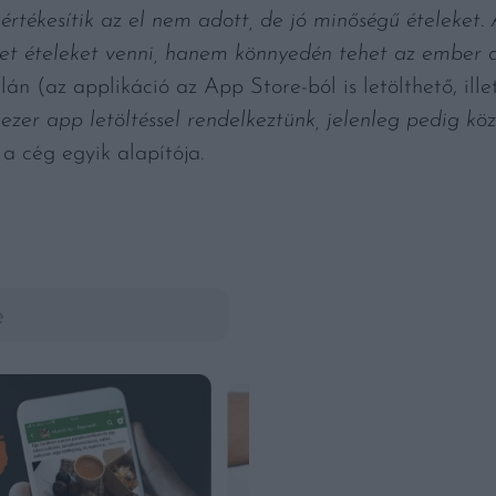
értékesítik az el nem adott, de jó minőségű ételeket.
et ételeket venni, hanem könnyedén tehet az ember az
án (az applikáció az App Store-ból is letölthető, ill
ezer app letöltéssel rendelkeztünk, jelenleg pedig kö
, a cég egyik alapítója.