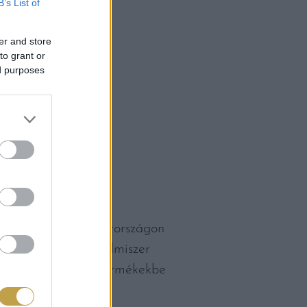
B’s List of
er and store
to grant or
ed purposes
zerpazarlást? Magyarországon
égű kárba ment élelmiszer
a és az elkészült termékekbe