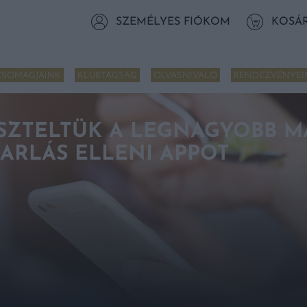
SZEMÉLYES FIÓKOM
KOSÁ
CSOMAGJAINK
KLUBTAGSÁG
OLVASNIVALÓ
RENDEZVÉNYEI
ESZTELTÜK A LEGNAGYOBB 
ARLÁS ELLENI APPOT