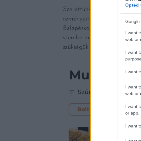
Opted 
Szerettünk volna utánajárni, 
reményeit, illetve ígéreteit, 
Google 
Belépéskor egy nagyon letisztu
I want t
szembe magunkat. Az áttekin
web or d
szükségük az applikáció felté
I want t
purpose
I want 
I want t
web or d
I want t
or app.
I want t
I want t