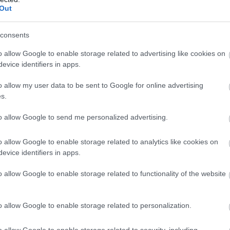
Out
hogy az élelmiszerpazarlás elleni applikáció mennyire 
ezért szerkesztőségünk letöltötte és alapos tesztnek v
consents
lt, fiatalos dizájnú, csábító
ételek
képeivel teletűzdel
o allow Google to enable storage related to advertising like cookies on
thető formavilágnak köszönhetően az éhes szájaknak 
evice identifiers in apps.
rképezéséhez.
o allow my user data to be sent to Google for online advertising
s.
to allow Google to send me personalized advertising.
o allow Google to enable storage related to analytics like cookies on
evice identifiers in apps.
o allow Google to enable storage related to functionality of the website
o allow Google to enable storage related to personalization.
o allow Google to enable storage related to security, including