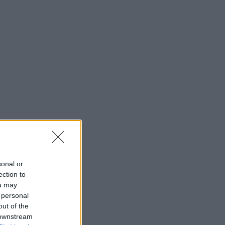
sonal or
ection to
ou may
 personal
out of the
 downstream