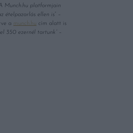
 A Munch.hu platformjain
 ételpazarlás ellen is
” –
etve a
munch.hu
cím alatt is
zel 350 ezernél tartunk”
–