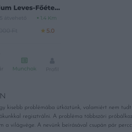
ÉN
 egy kisebb problémába ütköztünk, valamiért nem tud
kunkkal regisztrálni. A probléma többszöri próbálkozás,
em a világvége. A nevünk beírásával csupán pár percc