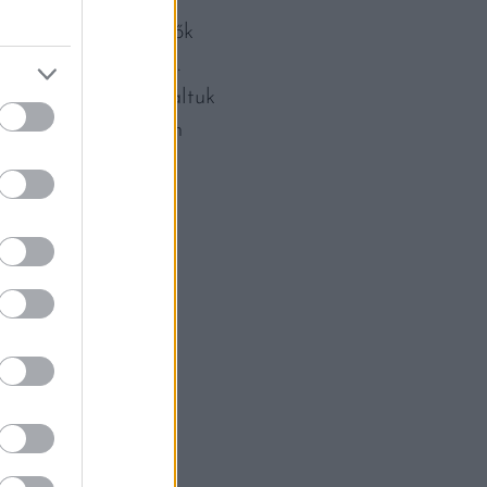
váltja be a fejlesztők
etette alá a Munchot.
t kezdőoldallal találtuk
csak pár percre van