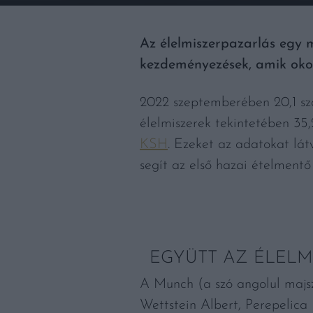
Az élelmiszerpazarlás egy 
kezdeményezések, amik oko
2022 szeptemberében 20,1 szá
élelmiszerek tekintetében 35,
KSH
. Ezeket az adatokat lá
segít az első hazai ételment
EGYÜTT AZ ÉLELM
A Munch (a szó angolul majsz
Wettstein Albert, Perepelica 