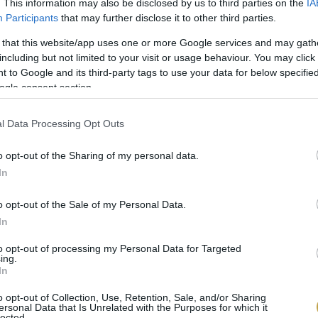
. This information may also be disclosed by us to third parties on the
IA
Participants
that may further disclose it to other third parties.
 that this website/app uses one or more Google services and may gath
including but not limited to your visit or usage behaviour. You may click 
 to Google and its third-party tags to use your data for below specifi
ogle consent section.
l Data Processing Opt Outs
o opt-out of the Sharing of my personal data.
In
o opt-out of the Sale of my Personal Data.
AGY ÉLELMISZERPAZARLÁS
In
 az alapítók, hogy segítsenek csökkenteni az élelmis
to opt-out of processing my Personal Data for Targeted
na élelmiszer megy a kukába. Ez a hatalmas mennyis
ing.
In
yezet terheli erősen, de elvész vele az alapanyagokb
o opt-out of Collection, Use, Retention, Sale, and/or Sharing
ersonal Data that Is Unrelated with the Purposes for which it
lected.