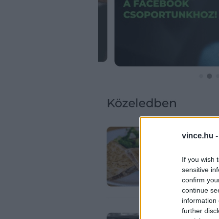
vince.hu 
If you wish 
sensitive in
confirm you
continue se
information 
further disc