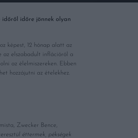
időről időre jönnek olyan
z képest, 12 hónap alatt az
 az elszabadult inflációról a
olni az élelmiszereken. Ebben
et hozzájutni az ételekhez.
emista, Zwecker Bence,
eresztül éttermek, pékségek